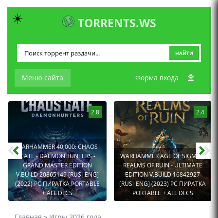
☀️
TORRENTS.WS
НАЙТИ
Меню сайта
Форма входа
2.8
2.4
WARHAMMER 40,000: CHAOS
GATE - DAEMONHUNTERS -
WARHAMMER AGE OF SIGMAR:
GRAND MASTER EDITION
REALMS OF RUIN - ULTIMATE
V.BUILD 20865149 [RUS|ENG]
EDITION V.BUILD 16842927
(2022) PC ПИРАТКА PORTABLE
[RUS|ENG] (2023) PC ПИРАТКА
+ ALL DLCS
PORTABLE + ALL DLCS
Главная
»
Игры 2026 года