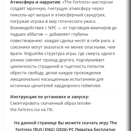
Атмосфера и нарратив:
«The Fortress» мастерски
создаёт мрачную, гнетущую атмосферу через
пиксель-арт визуал и атмосферный саундтрек,
погружая игрока в мир готического ужаса.
Взаимодействие с NPC — от торговцев‑вампиров до
падших аббатов — добавляет глубины
повествованию: каждая сделка несёт в себе риск, а
союзники могут оказаться не менее опасными, чем
враги. Roguelike‑структура игры, где смерть одного
узника сменяет приход другого, подчёркивает
цикличность страданий и тщетность попыток
обрести свободу, делая каждое прохождение
эмоционально насыщенным испытанием для
истинных ценителей хардкорного геймплея.
Инструкция по установке и запуску:
Смонтировать скачанный образ tenoke-
the.fortress.iso на ПК.
На данной странице Вы можете скачать игру The
Fortress [RUS|ENG] (2026) PC Пиратка бесплатно