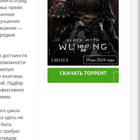
ранить отряд
емых прямо
ранные
улучшение
 решения —
 редкие
139.57
GB
х достоинств
Игры 2024 года
6013
0
возможности
яжёлую
СКАЧАТЬ ТОРРЕНТ
и юнитами,
ий. Подбор
эффективнее
виям.
го цикла
а здесь не
 быть
о требует
отрядов