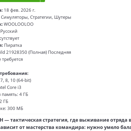
а:
18 фев. 2026 г.
 Симуляторы, Стратегии, Шутеры
к:
WOOLOOLOO
:
Русский
сутствует
я:
Пиратка
ild 21928350 (Полная) Последняя
 требуется
требования:
, 8, 10 (64-bit)
tel Core i3
память: 4 ГБ
2 ГБ
ке: 300 МБ
 — тактическая стратегия, где выживание отряда 
зависит от мастерства командира: нужно умело бал