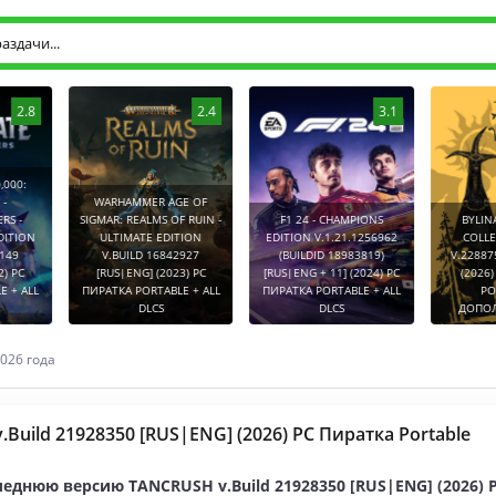
2.8
2.4
3.1
0:
WARHAMMER AGE OF
-
SIGMAR: REALMS OF RUIN -
F1 24 - CHAMPIONS
BYLINA (
TION
ULTIMATE EDITION
EDITION V.1.21.1256962
COLLECT
9
V.BUILD 16842927
(BUILDID 18983819)
V.2288752
PC
[RUS|ENG] (2023) PC
[RUS|ENG + 11] (2024) PC
(2026) P
 ALL
ПИРАТКА PORTABLE + ALL
ПИРАТКА PORTABLE + ALL
PORT
DLCS
DLCS
ДОПОЛНЕ
026 года
Build 21928350 [RUS|ENG] (2026) PC Пиратка Portable
еднюю версию TANCRUSH v.Build 21928350 [RUS|ENG] (2026) 