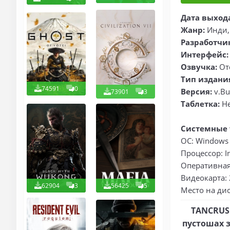
Дата выход
Жанр:
Инди,
Разработчи
Интерфейс
Озвучка:
От
Тип издани
74591
0
Версия:
v.Bu
73901
3
Таблетка:
Не
Системные 
ОС: Windows 7
Процессор: In
Оперативная 
Видеокарта: 
62904
3
56425
5
Место на дис
TANCRUSH
пустошах 