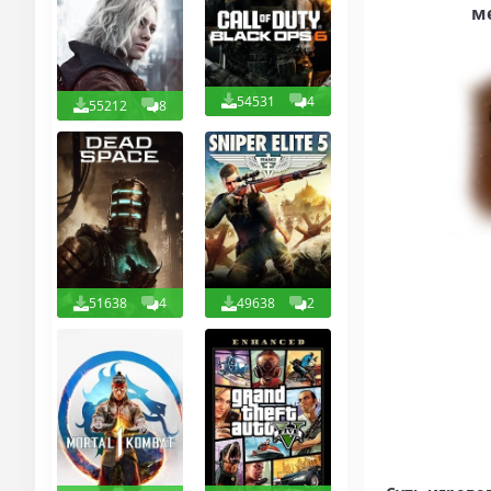
м
54531
4
55212
8
51638
4
49638
2