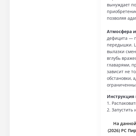
вынуждает по
приобретение
позволяя ада
Атмосфера и
дефицита — п
передышки. Ц
вылазки смен
вглубь враже
главарями, п
зависит не то
обстановки, 
ограниченных
Инструкция п
1. Распаковат
2. Запустить 
На данной
(2026) PC Пи