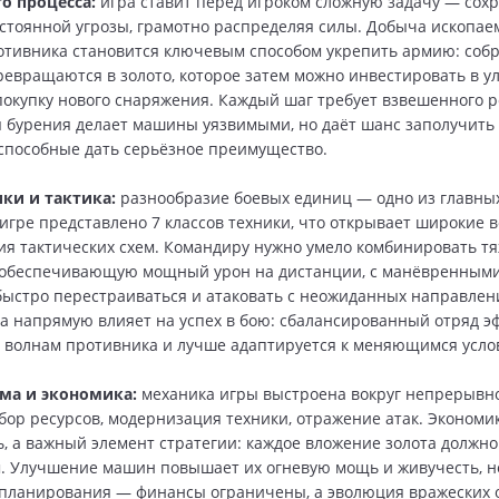
го процесса:
игра ставит перед игроком сложную задачу — сох
остоянной угрозы, грамотно распределяя силы. Добыча ископа
отивника становится ключевым способом укрепить армию: соб
евращаются в золото, которое затем можно инвестировать в 
покупку нового снаряжения. Каждый шаг требует взвешенного
я бурения делает машины уязвимыми, но даёт шанс заполучить
способные дать серьёзное преимущество.
ики и тактика:
разнообразие боевых единиц — одно из главны
игре представлено 7 классов техники, что открывает широкие 
ия тактических схем. Командиру нужно умело комбинировать т
 обеспечивающую мощный урон на дистанции, с манёвренным
ыстро перестраиваться и атаковать с неожиданных направлен
да напрямую влияет на успех в бою: сбалансированный отряд 
 волнам противника и лучше адаптируется к меняющимся усло
ема и экономика:
механика игры выстроена вокруг непрерывно
бор ресурсов, модернизация техники, отражение атак. Экономик
, а важный элемент стратегии: каждое вложение золота должно
 Улучшение машин повышает их огневую мощь и живучесть, н
планирования — финансы ограничены, а эволюция вражеских 