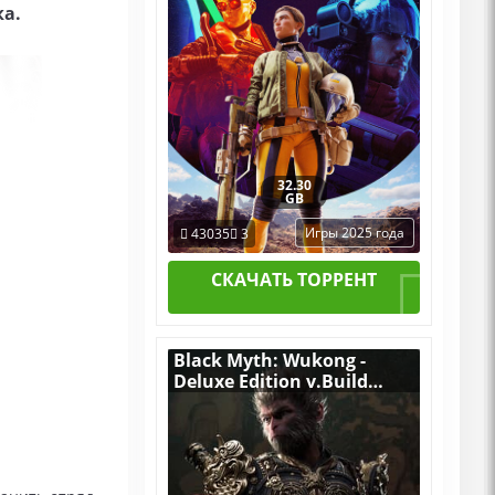
а.
32.30
GB
Игры 2025 года
43035
3
СКАЧАТЬ ТОРРЕНТ
Black Myth: Wukong -
Deluxe Edition v.Build
21393610 [RUS|ENG] (2024)
PC Пиратка Portable + All
DLCs