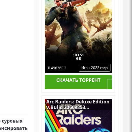
103.51
GB
Игры 2022 года
49638
2
СКАЧАТЬ ТОРРЕНТ
Arc Raiders: Deluxe Edition
v.Build 20609853
[RUS|ENG] (2025) PC
RePack от Механики
в суровых
ансировать