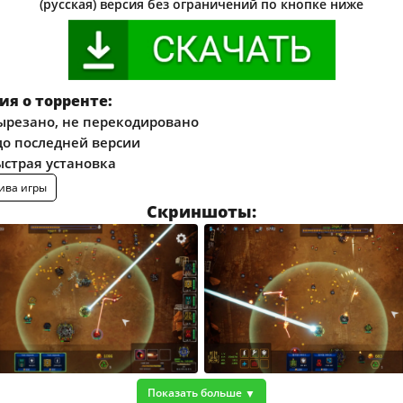
(русская) версия без ограничений по кнопке ниже
я о торренте:
ырезано, не перекодировано
о последней версии
ыстрая установка
ива игры
Скриншоты:
Показать больше