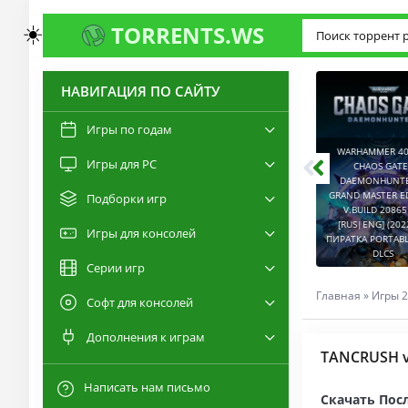
☀️
TORRENTS.WS
НАВИГАЦИЯ ПО САЙТУ
3.0
2.6
Игры по годам
WARHAMMER 40,00
Игры для PC
RESIDENT EVIL 9:
CHAOS GATE -
REQUIEM / BIOHAZARD
DAEMONHUNTERS 
REQUIEM - DELUXE
GRAND MASTER EDI
Подборки игр
EDITION V.BUILD
V.BUILD 2086514
22277314 [RUS|ENG]
CAPTURED 2 V.2.1.0.6
[RUS|ENG] (2022) 
Игры для консолей
(2026) PC ПИРАТКА
[RUS|ENG] (2026) PC
ПИРАТКА PORTABLE +
PORTABLE + ALL DLCS
ПИРАТКА PORTABLE
DLCS
Серии игр
Главная
»
Игры 2
Софт для консолей
Дополнения к играм
TANCRUSH v.
Написать нам письмо
Скачать Посл