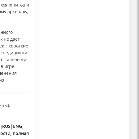
хся юнитов и
му арсеналу,
янного
к не даёт
кт: короткие
экспедициями
 с сильными
в игре
зменения
из
ицы).
 [RUS|ENG]
рости, полная