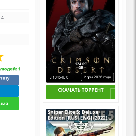
Пиратка Portable + All
DLCs
14
124.09
GB
людей: 1
уппу
Игры 2026 года
10454
0
m
СКАЧАТЬ ТОРРЕНТ
ния
Sniper Elite 5: Deluxe
Edition [RUS|ENG] (2022)
PC RePack by R.G.
Механики со всеми
Дополнениями