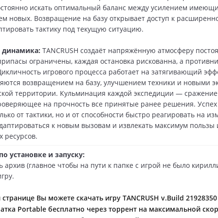
стоянно искать оптимальный баланс между усилением имеющи
м новых. Возвращение на базу открывает доступ к расширенно
птировать тактику под текущую ситуацию.
 динамика:
TANCRUSH создаёт напряжённую атмосферу посто
рипасы ограничены, каждая остановка рискованна, а противни
икличность игрового процесса работает на затягивающий эффе
яются возвращением на базу, улучшением техники и новыми 
ской территории. Кульминация каждой экспедиции — сражение
роверяющее на прочность все принятые ранее решения. Успех 
лько от тактики, но и от способности быстро реагировать на и
адаптироваться к новым вызовам и извлекать максимум пользы 
 ресурсов.
о установке и запуску:
ь архив (главное чтобы на пути к папке с игрой не было кирилл
игру.
 странице Вы можете скачать игру TANCRUSH v.Build 21928350
ратка Portable бесплатно через торрент на максимальной ско