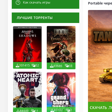
Как скачать игры
Portable чер
ЛУЧШИЕ ТОРРЕНТЫ
101415
52
93686
33
СКАЧАТЬ .T
83102
2
84449
11