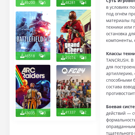
Суть игрово
49200
5
48281
4
в условиях п
под огнём пр
материалы пр
техники или 
остановка дл
компоненты, 
Классы техн
46518
1
45074
3
TANCRUSH. В 
для построен
артиллерию,
способными б
состава взво
противостоит
Боевая сист
41337
2
43035
3
действий — с
формальность
оправданным.
тщательного 