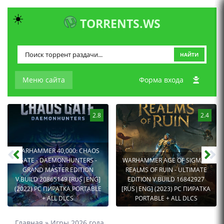
☀️
TORRENTS.WS
НАЙТИ
Меню сайта
Форма входа
2.8
2.4
WARHAMMER 40,000: CHAOS
GATE - DAEMONHUNTERS -
WARHAMMER AGE OF SIGMAR:
GRAND MASTER EDITION
REALMS OF RUIN - ULTIMATE
V.BUILD 20865149 [RUS|ENG]
EDITION V.BUILD 16842927
(2022) PC ПИРАТКА PORTABLE
[RUS|ENG] (2023) PC ПИРАТКА
+ ALL DLCS
PORTABLE + ALL DLCS
Главная
»
Игры 2026 года