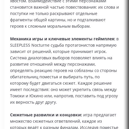
хвостом. Взаимодействие с этими персонажами
становится важной частью повествования: их слова и
поступки не только раскрывают отдельные
фрагменты общей картины, но и подталкивают
героев к сложным моральным выборам.
Механика игры и ключевые элементы геймплея:
в
SLEEPLESS Nocturne судьба протагонистов напрямую
зависит от решений, которые принимает игрок.
Система диалоговых выборов позволяет влиять на
развитие отношений между персонажами,
определять реакцию героев на соблазны со стороны
обитательниц поместья и выбирать путь, по
которому будет двигаться сюжет. Каждое решение
имеет последствия: оно может укрепить связь между
Томоки и Юкино или, напротив, поставить под угрозу
их верность друг другу.
Сюжетные развилки и концовки:
игра предлагает
множество сюжетных ответвлений, каждое из
которых ведёт к разным финалам. Исследуя поместье