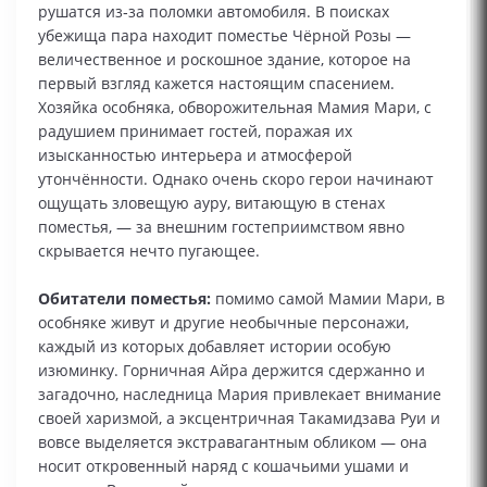
рушатся из‑за поломки автомобиля. В поисках
убежища пара находит поместье Чёрной Розы —
величественное и роскошное здание, которое на
первый взгляд кажется настоящим спасением.
Хозяйка особняка, обворожительная Мамия Мари, с
радушием принимает гостей, поражая их
изысканностью интерьера и атмосферой
утончённости. Однако очень скоро герои начинают
ощущать зловещую ауру, витающую в стенах
поместья, — за внешним гостеприимством явно
скрывается нечто пугающее.
Обитатели поместья:
помимо самой Мамии Мари, в
особняке живут и другие необычные персонажи,
каждый из которых добавляет истории особую
изюминку. Горничная Айра держится сдержанно и
загадочно, наследница Мария привлекает внимание
своей харизмой, а эксцентричная Такамидзава Руи и
вовсе выделяется экстравагантным обликом — она
носит откровенный наряд с кошачьими ушами и