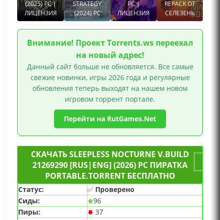
(2025) PC |
STRATEGY
PC |
REPACK ОТ
ЛИЦЕНЗИЯ
(2024) PC
ЛИЦЕНЗИЯ
СЕЛЕЗЕНЬ
Внимание! Проект Torrents.ws переехал
на новый адрес!
Данный сайт больше не обновляется. Все самые
свежие новинки, игры 2026 года и регулярные
обновления теперь выходят на нашем новом
игровом торрент портале.
Перейти на RutGames.Net
СКАЧАТЬ SLEEPLESS NOCTURNE V.BUILD
21269290 [RUS|ENG] (2026) PC ПИРАТКА
PORTABLE.TORRENT БЕСПЛАТНО
Статус:
✅
Проверено
Сиды:
96
Пиры:
37