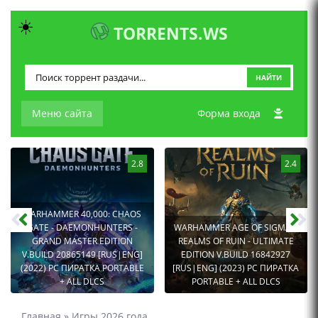
☀️
TORRENTS.WS
НАЙТИ
Меню сайта
Форма входа
2.8
2.4
WARHAMMER 40,000: CHAOS
GATE - DAEMONHUNTERS -
WARHAMMER AGE OF SIGMAR:
GRAND MASTER EDITION
REALMS OF RUIN - ULTIMATE
V.BUILD 20865149 [RUS|ENG]
EDITION V.BUILD 16842927
(2022) PC ПИРАТКА PORTABLE
[RUS|ENG] (2023) PC ПИРАТКА
+ ALL DLCS
PORTABLE + ALL DLCS
Главная
»
Игры 2026 года