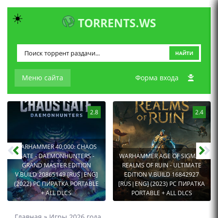
☀️
TORRENTS.WS
НАЙТИ
Меню сайта
Форма входа
2.8
2.4
WARHAMMER 40,000: CHAOS
GATE - DAEMONHUNTERS -
WARHAMMER AGE OF SIGMAR:
GRAND MASTER EDITION
REALMS OF RUIN - ULTIMATE
V.BUILD 20865149 [RUS|ENG]
EDITION V.BUILD 16842927
(2022) PC ПИРАТКА PORTABLE
[RUS|ENG] (2023) PC ПИРАТКА
+ ALL DLCS
PORTABLE + ALL DLCS
Главная
»
Игры 2026 года