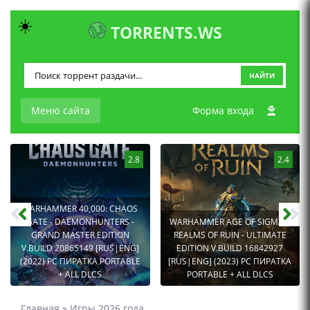
☀️
TORRENTS.WS
НАЙТИ
Меню сайта
Форма входа
2.8
2.4
WARHAMMER 40,000: CHAOS
GATE - DAEMONHUNTERS -
WARHAMMER AGE OF SIGMAR:
GRAND MASTER EDITION
REALMS OF RUIN - ULTIMATE
V.BUILD 20865149 [RUS|ENG]
EDITION V.BUILD 16842927
(2022) PC ПИРАТКА PORTABLE
[RUS|ENG] (2023) PC ПИРАТКА
+ ALL DLCS
PORTABLE + ALL DLCS
Главная
»
Игры 2026 года