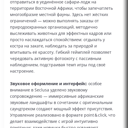
отправиться в уединённое сафари‑лодж на
территории Восточной Африки, чтобы запечатлеть
многообразие местной фауны. Здесь нет жёстких
ограничений — можно выполнять заказы от
природоохранных организаций, методично
выслеживать животных для эффектных кадров или
просто наслаждаться спокойствием: отдыхать у
костра на закате, наблюдать за природой и
впитывать её красоту. Гибкий геймплей позволяет
чередовать активную фотоохоту с пассивным
наблюдением, подстраивая темп игры под своё
настроение.
Звуковое оформление и интерфейс:
особое
внимание в Seclusa уделено звуковому
сопровождению — иммерсивные африканские
звуковые ландшафты в сочетании с оригинальным
саундтреком создают мощный эффект присутствия.
Управление реализовано в формате point & click, что
делает взаимодействие с игрой интуитивно
понятным: даже новички быстро осваивают