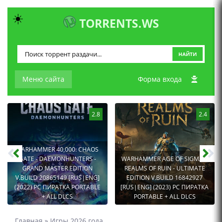
☀️
TORRENTS.WS
НАЙТИ
Меню сайта
Форма входа
2.8
2.4
WARHAMMER 40,000: CHAOS
GATE - DAEMONHUNTERS -
WARHAMMER AGE OF SIGMAR:
GRAND MASTER EDITION
REALMS OF RUIN - ULTIMATE
V.BUILD 20865149 [RUS|ENG]
EDITION V.BUILD 16842927
(2022) PC ПИРАТКА PORTABLE
[RUS|ENG] (2023) PC ПИРАТКА
+ ALL DLCS
PORTABLE + ALL DLCS
Главная
»
Игры 2026 года