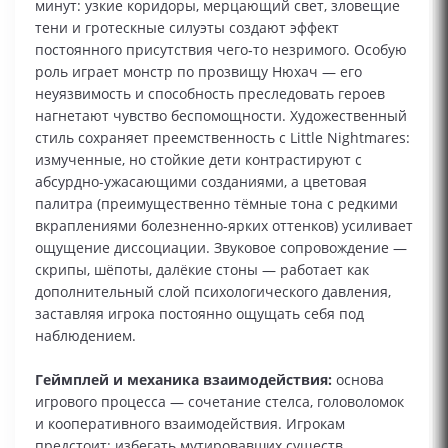
минут: узкие коридоры, мерцающий свет, зловещие
тени и гротескные силуэты создают эффект
постоянного присутствия чего‑то незримого. Особую
роль играет монстр по прозвищу Нюхач — его
неуязвимость и способность преследовать героев
нагнетают чувство беспомощности. Художественный
стиль сохраняет преемственность с Little Nightmares:
измученные, но стойкие дети контрастируют с
абсурдно-ужасающими созданиями, а цветовая
палитра (преимущественно тёмные тона с редкими
вкраплениями болезненно-ярких оттенков) усиливает
ощущение диссоциации. Звуковое сопровождение —
скрипы, шёпоты, далёкие стоны — работает как
дополнительный слой психологического давления,
заставляя игрока постоянно ощущать себя под
наблюдением.
Геймплей и механика взаимодействия:
основа
игрового процесса — сочетание стелса, головоломок
и кооперативного взаимодействия. Игрокам
предстоит: избегать мутировавших существ,