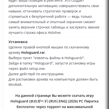
будет ваша позиция в рейтинге. Это создаёт
дополнительную мотивацию совершенствовать свои
навыки, оттачивать стратегию проверок и
стремиться к безупречной работе — ведь только
самый внимательный и опытный охранник сможет
занять верхние строчки таблицы и заслужить звание
лучшего стража офиса Hololive.
Установка:
Щелкни правой кнопкой мышки по скачанному
архиву
Hologuard.rar
.
Выбери пункт "извлечь файлы в Hologuard/".
Зайди в папку "Hologuard", запусти установку игры
через файл setup.exe.
Далее действуй по инструкциям.
Для распаковки архива на компьютере должен быть
WinRAR.
На данной странице Вы можете скачать игру
Hologuard (ホロガード) [RUS|ENG] (2026) PC Пиратка
бесплатно через торрент на максимальной