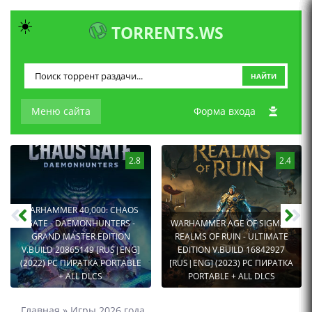
☀️
TORRENTS.WS
НАЙТИ
Меню сайта
Форма входа
2.8
2.4
WARHAMMER 40,000: CHAOS
GATE - DAEMONHUNTERS -
WARHAMMER AGE OF SIGMAR:
GRAND MASTER EDITION
REALMS OF RUIN - ULTIMATE
V.BUILD 20865149 [RUS|ENG]
EDITION V.BUILD 16842927
(2022) PC ПИРАТКА PORTABLE
[RUS|ENG] (2023) PC ПИРАТКА
+ ALL DLCS
PORTABLE + ALL DLCS
Главная
»
Игры 2026 года