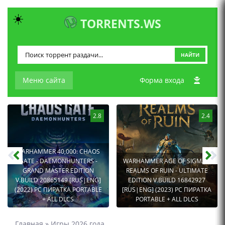
☀️
TORRENTS.WS
НАЙТИ
Меню сайта
Форма входа
2.8
2.4
WARHAMMER 40,000: CHAOS
GATE - DAEMONHUNTERS -
WARHAMMER AGE OF SIGMAR:
GRAND MASTER EDITION
REALMS OF RUIN - ULTIMATE
V.BUILD 20865149 [RUS|ENG]
EDITION V.BUILD 16842927
(2022) PC ПИРАТКА PORTABLE
[RUS|ENG] (2023) PC ПИРАТКА
+ ALL DLCS
PORTABLE + ALL DLCS
Главная
»
Игры 2026 года