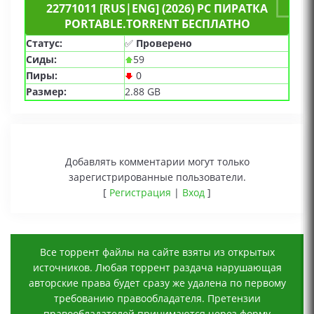
22771011 [RUS|ENG] (2026) PC ПИРАТКА
PORTABLE.TORRENT БЕСПЛАТНО
Статус:
✅
Проверено
Сиды:
59
Пиры:
0
Размер:
2.88 GB
Добавлять комментарии могут только
зарегистрированные пользователи.
[
Регистрация
|
Вход
]
Все торрент файлы на сайте взяты из открытых
источников. Любая торрент раздача нарушающая
авторские права будет сразу же удалена по первому
требованию правообладателя. Претензии
правообладателей принимаются через
форму