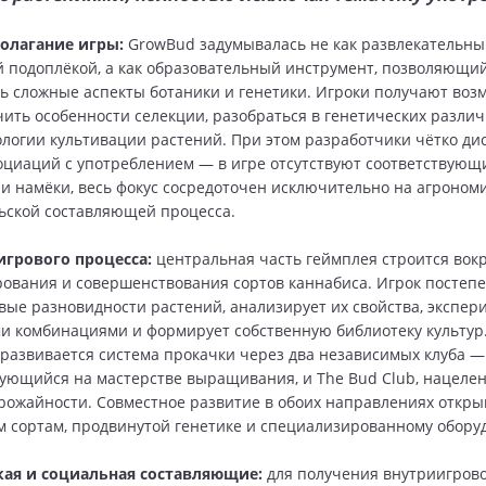
полагание игры:
GrowBud задумывалась не как развлекательны
 подоплёкой, а как образовательный инструмент, позволяющий
ь сложные аспекты ботаники и генетики. Игроки получают воз
чить особенности селекции, разобраться в генетических различ
ологии культивации растений. При этом разработчики чётко д
оциаций с употреблением — в игре отсутствуют соответствующ
и намёки, весь фокус сосредоточен исключительно на агроном
ьской составляющей процесса.
грового процесса:
центральная часть геймплея строится вокр
ования и совершенствования сортов каннабиса. Игрок постеп
вые разновидности растений, анализирует их свойства, экспер
и комбинациями и формирует собственную библиотеку культур
развивается система прокачки через два независимых клуба —
рующийся на мастерстве выращивания, и The Bud Club, нацеле
ожайности. Совместное развитие в обоих направлениях открыв
 сортам, продвинутой генетике и специализированному обору
ая и социальная составляющие:
для получения внутриигров