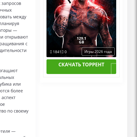
 запросов
очных
ровать между
планируя
каторы —
ни открывают
129.1
GB
ыращивания с
одительности
Игры 2026 года
1841
0
СКАЧАТЬ ТОРРЕНТ
богащают
альных
убика или
ются более
 аспект
ное
во по своему
ателя —