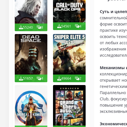
Суть и целе
сомнительной
форме освоит
54561
4
55240
8
практике изу
освоить техн
от любых асс
изображения 
исследовател
Механизмы и
коллекционир
51657
4
49664
2
открывает но
генетическим
Параллельно 
Club, фокуси
повышение ур
эксклюзивным
Экономическ