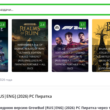
2.8
2.4
3.1
0:
WARHAMMER AGE OF
-
SIGMAR: REALMS OF RUIN -
F1 24 - CHAMPIONS
BYLINA (
TION
ULTIMATE EDITION
EDITION V.1.21.1256962
COLLECT
9
V.BUILD 16842927
(BUILDID 18983819)
V.2288752
PC
[RUS|ENG] (2023) PC
[RUS|ENG + 11] (2024) PC
(2026) P
 ALL
ПИРАТКА PORTABLE + ALL
ПИРАТКА PORTABLE + ALL
PORT
DLCS
DLCS
ДОПОЛНЕ
026 года
US|ENG] (2026) PC Пиратка
леднюю версию GrowBud [RUS|ENG] (2026) PC Пиратка через 