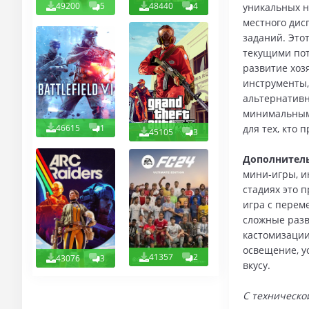
49200
5
48440
4
уникальных н
местного дис
заданий. Это
текущими пот
развитие хоз
инструменты,
альтернативн
минимальным 
46615
1
для тех, кто
45105
3
Дополнитель
мини‑игры, и
стадиях это 
игра с перем
сложные разв
кастомизации
освещение, у
41357
2
43076
3
вкусу.
С техническо