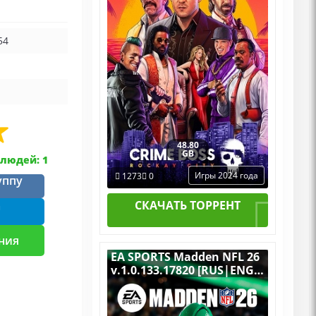
54
48.80
GB
людей: 1
Игры 2024 года
1273
0
уппу
СКАЧАТЬ ТОРРЕНТ
m
ния
EA SPORTS Madden NFL 26
v.1.0.133.17820 [RUS|ENG]
(2025) PC Пиратка
Portable