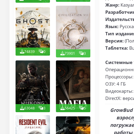
Жанр:
Казуа
Разработчи
Издательст
Язык:
Русска
Тип издани
Версия:
(Пол
Таблетка:
В
74839
0
73901
3
Системные 
Операционны
Процессоры: 
ОЗУ: 4 ГБ
Видеокарты: 
DirectX: верс
63048
3
56425
5
GrowBud 
взросл
погружае
работы 