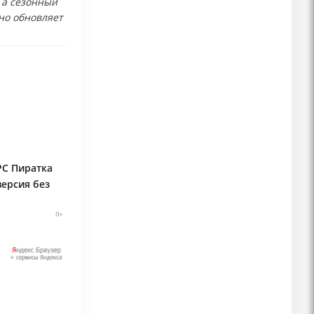
 а сезонный
но обновляет
PC Пиратка
версия без