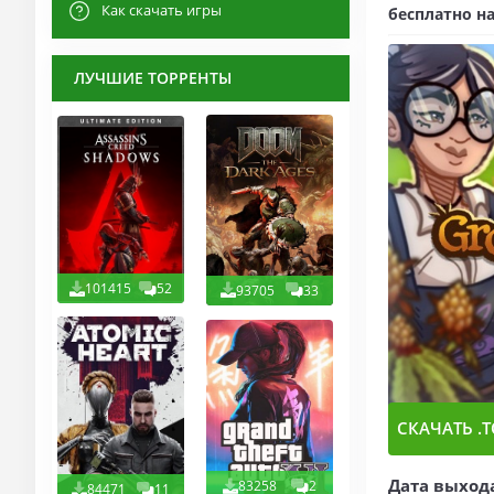
Как скачать игры
бесплатно на
ЛУЧШИЕ ТОРРЕНТЫ
101415
52
93705
33
СКАЧАТЬ .T
Дата выход
83258
2
84471
11