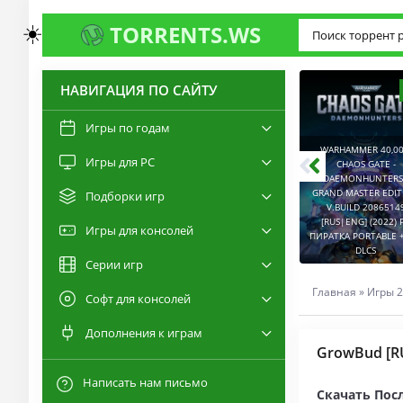
☀️
TORRENTS.WS
НАВИГАЦИЯ ПО САЙТУ
3.0
2.6
Игры по годам
WARHAMMER 40,00
Игры для PC
RESIDENT EVIL 9:
CHAOS GATE -
REQUIEM / BIOHAZARD
DAEMONHUNTERS 
REQUIEM - DELUXE
GRAND MASTER EDI
Подборки игр
EDITION V.BUILD
V.BUILD 2086514
22277314 [RUS|ENG]
CAPTURED 2 V.2.1.0.6
[RUS|ENG] (2022) 
Игры для консолей
(2026) PC ПИРАТКА
[RUS|ENG] (2026) PC
ПИРАТКА PORTABLE +
PORTABLE + ALL DLCS
ПИРАТКА PORTABLE
DLCS
Серии игр
Главная
»
Игры 2
Софт для консолей
Дополнения к играм
GrowBud [R
Написать нам письмо
Скачать Пос