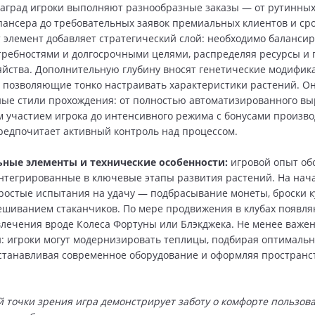
аград игроки выполняют разнообразные заказы — от рутинных
пансера до требовательных заявок премиальных клиентов и ср
т элемент добавляет стратегический слой: необходимо баланси
ребностями и долгосрочными целями, распределяя ресурсы и 
яйства. Дополнительную глубину вносят генетические модифи
 позволяющие тонко настраивать характеристики растений. О
ые стили прохождения: от полностью автоматизированного в
участием игрока до интенсивного режима с бонусами произв
 предпочитает активный контроль над процессом.
ные элементы и технические особенности:
игровой опыт о
нтегрированные в ключевые этапы развития растений. На нач
простые испытания на удачу — подбрасывание монеты, броски к
ешиванием стаканчиков. По мере продвижения в клубах появля
лечения вроде Колеса Фортуны или Блэкджека. Не менее важен
: игроки могут модернизировать теплицы, подбирая оптималь
станавливая современное оборудование и оформляя пространст
й точки зрения игра демонстрирует заботу о комфорте пользов