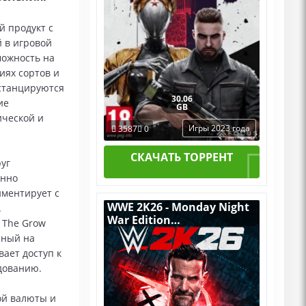
й продукт с
 в игровой
можность на
иях сортов и
истанцируются
30.06
ие
GB
ической и
Игры 2023 года
3587
0
СКАЧАТЬ ТОРРЕНТ
уг
енно
иментирует с
WWE 2K26 - Monday Night
.
War Edition
 The Grow
v.Build 22424910
нный на
[RUS|ENG] (2026) PC
ает доступ к
Пиратка Portable + All
дованию.
DLCs
ой валюты и