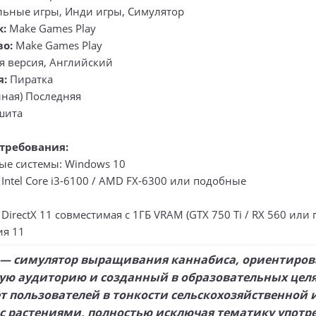
льные игры, Инди игры, Симулятор
к:
Make Games Play
во:
Make Games Play
я версия, Английский
я:
Пиратка
ная) Последняя
шита
требования:
е системы: Windows 10
Intel Core i3-6100 / AMD FX-6300 или подобные
DirectX 11 совместимая с 1ГБ VRAM (GTX 750 Ti / RX 560 или
ия 11
— симулятор выращивания каннабиса, ориентиро
ую аудиторию и созданный в образовательных целя
т пользователей в тонкости сельскохозяйственной 
с растениями, полностью исключая тематику употр