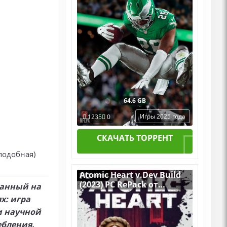
64.6 GB
Игры 2025 года
1235
0
СКАЧАТЬ ТОРРЕНТ
 подобная)
Atomic Heart v.Dev Build
(2023) PC RePack от
ванный на
Chovka
х: игра
и научной
ебления.