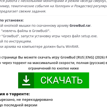
ся работа с несколькими мониторами и режим «всегда сверху»,
ример, тематические события на Хэллоуин и Рождество) регуляр
предлагает свежие задания.
по установке:
ой кнопкой мышки по скачанному архиву
GrowBud.rar
.
 "извлечь файлы в GrowBud/".
 "GrowBud", запусти установку игры через файл setup.exe.
уй по инструкциям.
ки архива на компьютере должен быть WinRAR.
 странице Вы можете скачать игру GrowBud [RUS|ENG] (2026) 
 через торрент на максимальной скорости, полная (русская) 
ограничений по кнопке ниже
я о торренте:
ырезано, не перекодировано
о последней версии