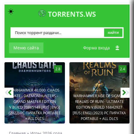
☀️
TORRENTS.WS
НАЙТИ
Меню сайта
Форма входа
2.8
2.4
WARHAMMER 40,000: CHAOS
GATE - DAEMONHUNTERS -
WARHAMMER AGE OF SIGMAR:
GRAND MASTER EDITION
REALMS OF RUIN - ULTIMATE
V.BUILD 20865149 [RUS|ENG]
EDITION V.BUILD 16842927
(2022) PC ПИРАТКА PORTABLE
[RUS|ENG] (2023) PC ПИРАТКА
+ ALL DLCS
PORTABLE + ALL DLCS
Главная
»
Игры 2026 года