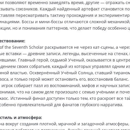
ни позволяют временно замедлять время, другие — отражать с
зывать союзников. Каждый найденный артефакт становится п
ставляя пересматривать тактику прохождения и экспериментир
нациями. Боссы и мини-боссы отличаются сложной механикой
акции, но и понимания паттернов, что делает победу особенно 
ествование:
of the Seventh Scholar раскрывается не через кат-сцены, а чере
е вставки — древние записи, легенды, высеченные на стенах, 
вшими. Главный герой, седьмой Ученый, оказывается в центре
дением своих собратьев, каждый из которых управлял одним из
мной властью. Осквернённый Учёный Солнца, ставший тираном
оса, и только герой может остановить его, восстановив баланс.
 игрок собирает пазл из воспоминаний, мифов и научных запис
онимая, что на самом деле произошло с семью учёными и поч
хаос. Истинный финал доступен только тем, кто раскроет все та
особенно привлекательной для фанатов глубокого нарратива.
стиль и атмосфера:
на вокруг создания плотной, мрачной и загадочной атмосферы,