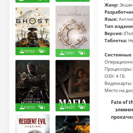
Жанр:
Экшен
Разработчи
Язык:
Англи
Тип издани
Версия:
(Пол
Таблетка:
Не
74763
0
73901
3
Системные 
Операционны
Процессоры: 
ОЗУ: 4 ГБ
Видеокарты: 
Место на дис
Fate of 
63010
3
56425
5
элемен
прокачк