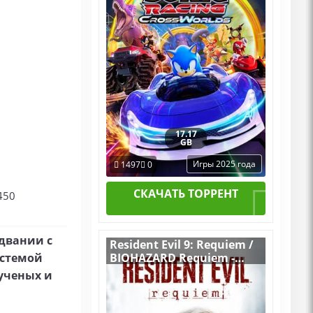
DLCs
17.17
GB
Игры 2025 года
1497
0
СКАЧАТЬ ТОРРЕНТ
450
идвании с
Resident Evil 9: Requiem /
BIOHAZARD Requiem -
истемой
Deluxe Edition [RUS|ENG]
ученых и
(2026) PC RePack by R.G.
Механики