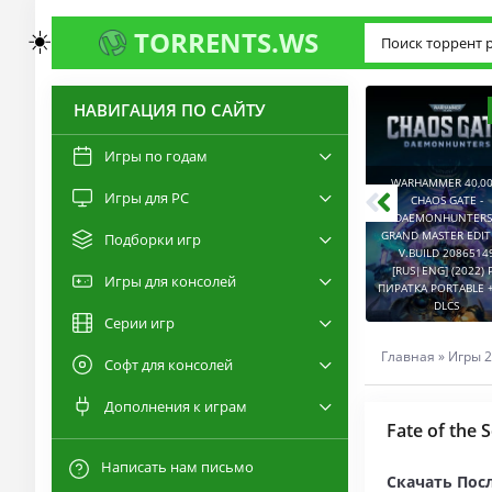
☀️
TORRENTS.WS
НАВИГАЦИЯ ПО САЙТУ
3.0
2.6
Игры по годам
WARHAMMER 40,00
Игры для PC
RESIDENT EVIL 9:
CHAOS GATE -
REQUIEM / BIOHAZARD
DAEMONHUNTERS 
REQUIEM - DELUXE
GRAND MASTER EDI
Подборки игр
EDITION V.BUILD
V.BUILD 2086514
22277314 [RUS|ENG]
CAPTURED 2 V.2.1.0.6
[RUS|ENG] (2022) 
Игры для консолей
(2026) PC ПИРАТКА
[RUS|ENG] (2026) PC
ПИРАТКА PORTABLE +
PORTABLE + ALL DLCS
ПИРАТКА PORTABLE
DLCS
Серии игр
Главная
»
Игры 2
Софт для консолей
Дополнения к играм
Fate of the
Написать нам письмо
Скачать Посл