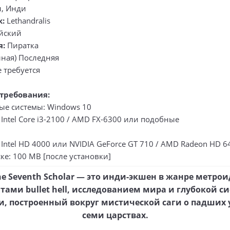
, Инди
к:
Lethandralis
йский
я:
Пиратка
ная) Последняя
 требуется
требования:
е системы: Windows 10
Intel Core i3-2100 / AMD FX-6300 или подобные
Intel HD 4000 или NVIDIA GeForce GT 710 / AMD Radeon HD 6
ке: 100 MB [после установки]
the Seventh Scholar — это инди-экшен в жанре метро
тами bullet hell, исследованием мира и глубокой с
и, построенный вокруг мистической саги о падших 
семи царствах.