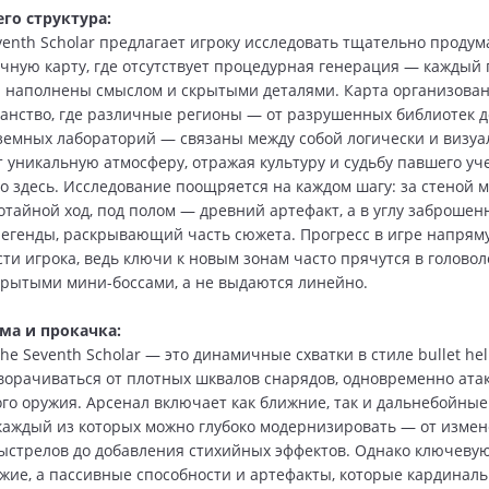
го структура:
eventh Scholar предлагает игроку исследовать тщательно проду
чную карту, где отсутствует процедурная генерация — каждый 
л наполнены смыслом и скрытыми деталями. Карта организован
анство, где различные регионы — от разрушенных библиотек 
земных лабораторий — связаны между собой логически и визуа
 уникальную атмосферу, отражая культуру и судьбу павшего уче
о здесь. Исследование поощряется на каждом шагу: за стеной 
отайной ход, под полом — древний артефакт, а в углу заброше
егенды, раскрывающий часть сюжета. Прогресс в игре напряму
ти игрока, ведь ключи к новым зонам часто прячутся в головол
крытыми мини-боссами, а не выдаются линейно.
ма и прокачка:
 the Seventh Scholar — это динамичные схватки в стиле bullet hell
ворачиваться от плотных шквалов снарядов, одновременно атак
го оружия. Арсенал включает как ближние, так и дальнебойны
каждый из которых можно глубоко модернизировать — от изме
ыстрелов до добавления стихийных эффектов. Однако ключеву
ужие, а пассивные способности и артефакты, которые кардинал