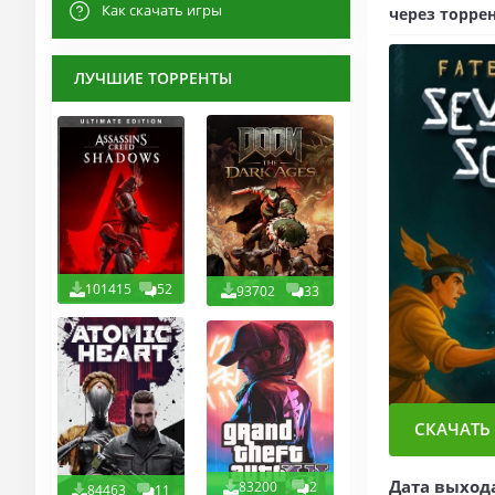
Как скачать игры
через торрен
ЛУЧШИЕ ТОРРЕНТЫ
101415
52
93702
33
СКАЧАТЬ 
Дата выход
83200
2
84463
11