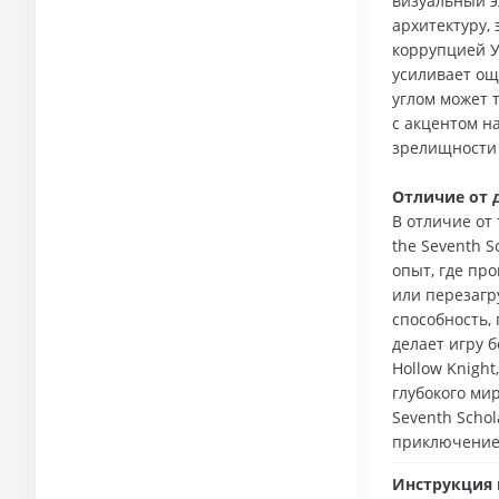
визуальный э
архитектуру,
коррупцией У
усиливает ощ
углом может 
с акцентом н
зрелищности 
Отличие от 
В отличие от
the Seventh 
опыт, где пр
или перезагр
способность,
делает игру 
Hollow Knight
глубокого ми
Seventh Scho
приключение 
Инструкция п