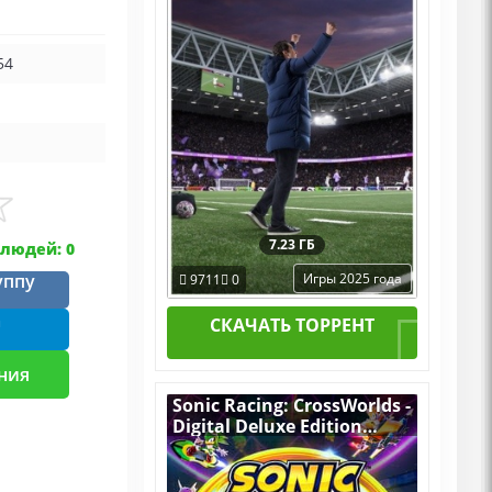
54
7.23 ГБ
людей: 0
Игры 2025 года
уппу
9711
0
m
СКАЧАТЬ ТОРРЕНТ
ния
Sonic Racing: CrossWorlds -
Digital Deluxe Edition
v.Build 21982508
[RUS|ENG] (2025) PC
Пиратка Portable + All