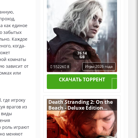
манную,
проход,
а как единое
до забытых
льно. Каждое
ного, когда-
может
76.14
GB
нной комнаты
ю зависит от
Игры 2026 года
55226
8
омках или
СКАЧАТЬ ТОРРЕНТ
, где игроку
Death Stranding 2: On the
уя врагов из
Beach - Deluxe Edition
v.1.4.65.0 [RUS|ENG] (2026)
е виды
PC RePack от Десептикон
нения
+ все Дополнения
ю роль играют
ьно меняют