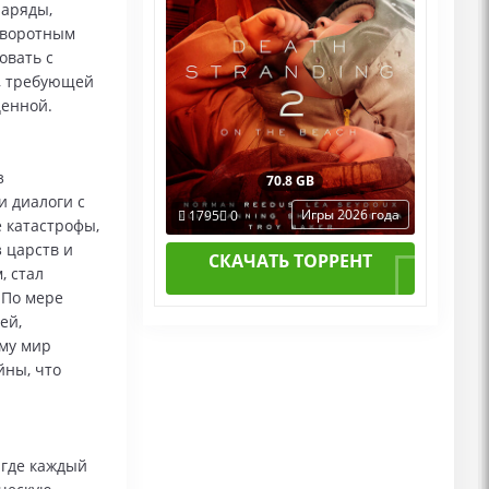
наряды,
оворотным
овать с
, требующей
ценной.
з
70.8 GB
и диалоги с
Игры 2026 года
1795
0
 катастрофы,
 царств и
СКАЧАТЬ ТОРРЕНТ
, стал
 По мере
ей,
ему мир
йны, что
 где каждый