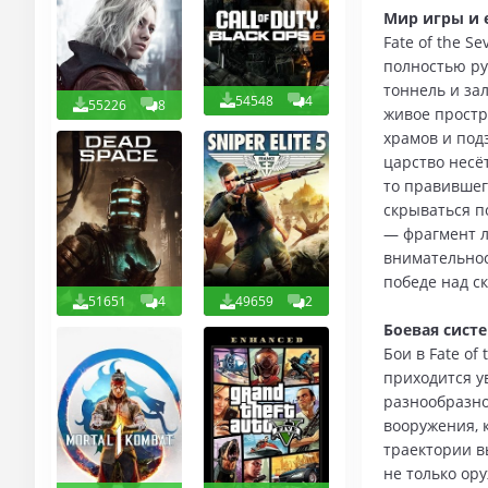
Мир игры и е
Fate of the S
полностью ру
тоннель и за
54548
4
55226
8
живое простр
храмов и под
царство несёт
то правившег
скрываться п
— фрагмент л
внимательнос
победе над с
51651
4
49659
2
Боевая систе
Бои в Fate of
приходится у
разнообразно
вооружения, 
траектории в
не только ор