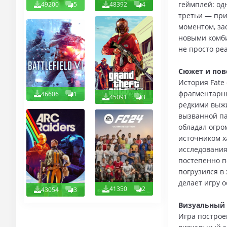
геймплей: од
49200
5
48392
4
третьи — при
моментом, за
новыми комби
не просто ре
Сюжет и пов
История Fate 
фрагментарны
46606
1
45091
3
редкими выжи
вызванной па
обладал огро
источником ха
исследования
постепенно п
погрузился в 
делает игру 
41350
2
43054
3
Визуальный 
Игра построе