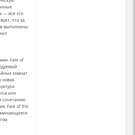
ическую
ванные
а — всё это
ует, что за
ов выполнены
ляют
ми, Fate of
ледуемый
чайных комнат
о новая
руктура
nia или
ря сочетанию
, Fate of the
поминающееся
гом.