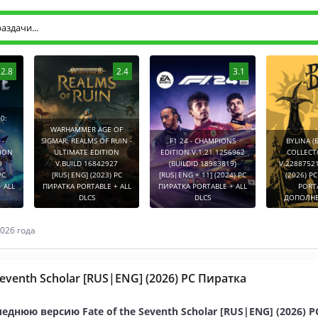
2.8
2.4
3.1
0:
WARHAMMER AGE OF
-
SIGMAR: REALMS OF RUIN -
F1 24 - CHAMPIONS
BYLINA (
TION
ULTIMATE EDITION
EDITION V.1.21.1256962
COLLECT
9
V.BUILD 16842927
(BUILDID 18983819)
V.2288752
PC
[RUS|ENG] (2023) PC
[RUS|ENG + 11] (2024) PC
(2026) P
 ALL
ПИРАТКА PORTABLE + ALL
ПИРАТКА PORTABLE + ALL
PORT
DLCS
DLCS
ДОПОЛНЕ
026 года
 Seventh Scholar [RUS|ENG] (2026) PC Пиратка
еднюю версию Fate of the Seventh Scholar [RUS|ENG] (2026) 