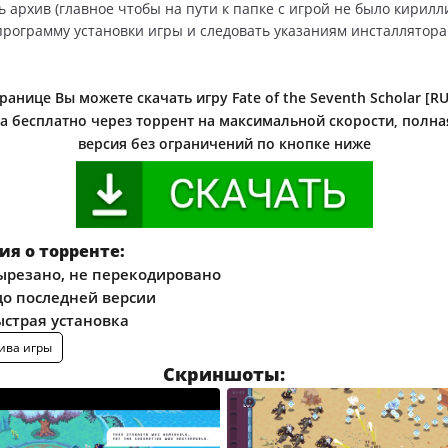
ь архив (главное чтобы на пути к папке с игрой не было кирилл
 программу установки игры и следовать указаниям инсталлятора
ранице Вы можете скачать игру Fate of the Seventh Scholar [RU
а бесплатно через торрент на максимальной скорости, полная
версия без ограничений по кнопке ниже
я о торренте:
ырезано, не перекодировано
о последней версии
ыстрая установка
ива игры
Скриншоты: