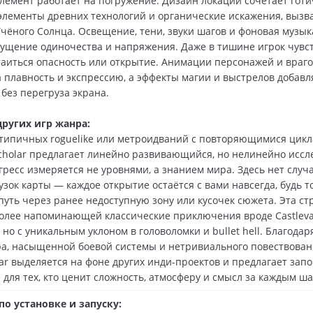
лемент работает на погружение. Дизайн локаций сочетает гот
 элементы древних технологий и органические искажения, выз
чёного Солнца. Освещение, тени, звуки шагов и фоновая музык
ущение одиночества и напряжения. Даже в тишине игрок чувств
таиться опасность или открытие. Анимации персонажей и враг
а плавность и экспрессию, а эффекты магии и выстрелов добав
без перегруза экрана.
других игр жанра:
 типичных roguelike или метроидваний с повторяющимися цикла
Scholar предлагает линейно развивающийся, но нелинейно исс
огресс измеряется не уровнями, а знанием мира. Здесь нет слу
узок карты — каждое открытие остаётся с вами навсегда, будь т
 путь через ранее недоступную зону или кусочек сюжета. Эта ст
более напоминающей классические приключения вроде Castleva
, но с уникальным уклоном в головоломки и bullet hell. Благода
ра, насыщенной боевой системы и нетривиального повествования
lar выделяется на фоне других инди-проектов и предлагает за
для тех, кто ценит сложность, атмосферу и смысл за каждым ша
о установке и запуску: