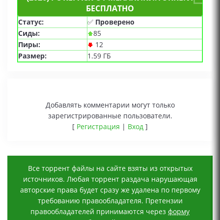
БЕСПЛАТНО
Статус:
✅
Проверено
Сиды:
85
Пиры:
12
Размер:
1.59 ГБ
Добавлять комментарии могут только
зарегистрированные пользователи.
[
Регистрация
|
Вход
]
Все торрент файлы на сайте взяты из открытых
источников. Любая торрент раздача нарушающая
авторские права будет сразу же удалена по первому
требованию правообладателя. Претензии
правообладателей принимаются через
форму