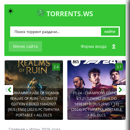
☀️
TORRENTS.WS
НАЙТИ
Меню сайта
Форма входа
2.4
3.1
WARHAMMER AGE OF SIGMAR:
F1 24 - CHAMPIONS EDITION
REALMS OF RUIN - ULTIMATE
V.1.21.1256962 (BUILDID
EDITION V.BUILD 16842927
18983819) [RUS|ENG + 11]
[RUS|ENG] (2023) PC ПИРАТКА
(2024) PC ПИРАТКА PORTABLE
PORTABLE + ALL DLCS
+ ALL DLCS
Главная
»
Игры 2026 года