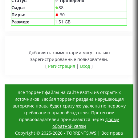
Статус:
✅
Проверено
Сиды:
88
Пиры:
30
Размер:
1.51 GB
Добавлять комментарии могут только
зарегистрированные пользователи.
[
Регистрация
|
Вход
]
Все торрент файлы на сайте взяты из открытых
источников. Любая торрент раздача нарушающая
авторские права будет сразу же удалена по первому
требованию правообладателя. Претензии
правообладателей принимаются через
форму
обратной связи
Copyright © 2025-2026 - TORRENTS.WS | Все права