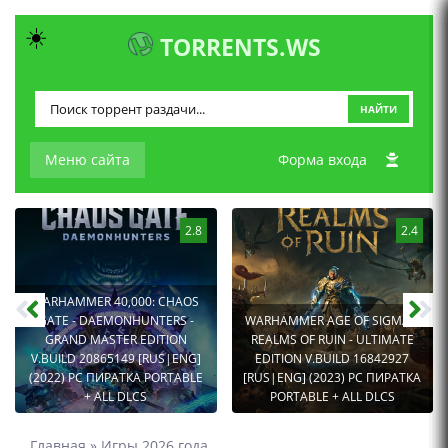
☀️
TORRENTS.WS
НАЙТИ
Меню сайта
Форма входа
2.8
2.4
WARHAMMER 40,000: CHAOS
GATE - DAEMONHUNTERS -
WARHAMMER AGE OF SIGMAR:
GRAND MASTER EDITION
REALMS OF RUIN - ULTIMATE
V.BUILD 20865149 [RUS|ENG]
EDITION V.BUILD 16842927
(2022) PC ПИРАТКА PORTABLE
[RUS|ENG] (2023) PC ПИРАТКА
+ ALL DLCS
PORTABLE + ALL DLCS
Главная
»
Игры 2026 года