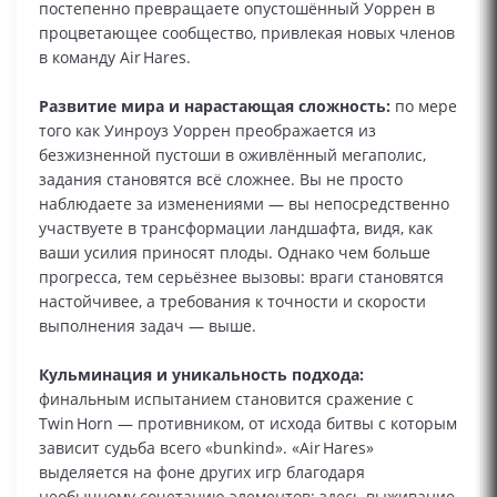
постепенно превращаете опустошённый Уоррен в
процветающее сообщество, привлекая новых членов
в команду Air Hares.
Развитие мира и нарастающая сложность:
по мере
того как Уинроуз Уоррен преображается из
безжизненной пустоши в оживлённый мегаполис,
задания становятся всё сложнее. Вы не просто
наблюдаете за изменениями — вы непосредственно
участвуете в трансформации ландшафта, видя, как
ваши усилия приносят плоды. Однако чем больше
прогресса, тем серьёзнее вызовы: враги становятся
настойчивее, а требования к точности и скорости
выполнения задач — выше.
Кульминация и уникальность подхода:
финальным испытанием становится сражение с
Twin Horn — противником, от исхода битвы с которым
зависит судьба всего «bunkind». «Air Hares»
выделяется на фоне других игр благодаря
необычному сочетанию элементов: здесь выживание