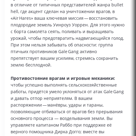
в отличие от типичных представителей жанра bullet
hell, где акцент сделан на уничтожении врагов, в
«Air Hares» ваша ключевая миссия — восстановить
плодородие земель Уинроуз Уоррен. Для этого нужно
с борта самолёта сеять, поливать и выращивать
урожай, чтобы предотвратить надвигающийся голод.
При этом нельзя забывать об опасности: группа
птичьих противников Gale Gang активно
препятствует вашим усилиям, стремясь сохранить
землю бесплодной.
Противостояние врагам и игровые механики:
чтобы успешно выполнять сельскохозяйственные
работы, придётся умело уклоняться от атак Gale Gang
и давать отпор неприятелям. В вашем
распоряжении — манёвры, удары и тараны,
позволяющие отбиваться от врагов без прерывания
основного процесса — возделывания земли. Вы
управляете капитаном Раббо при поддержке её
верного помощника Дирка Догго; вместе вы