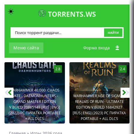
☀️
TORRENTS.WS
НАЙТИ
Меню сайта
Форма входа
2.8
2.4
WARHAMMER 40,000: CHAOS
GATE - DAEMONHUNTERS -
WARHAMMER AGE OF SIGMAR:
GRAND MASTER EDITION
REALMS OF RUIN - ULTIMATE
V.BUILD 20865149 [RUS|ENG]
EDITION V.BUILD 16842927
(2022) PC ПИРАТКА PORTABLE
[RUS|ENG] (2023) PC ПИРАТКА
+ ALL DLCS
PORTABLE + ALL DLCS
Главная
»
Игры 2026 года