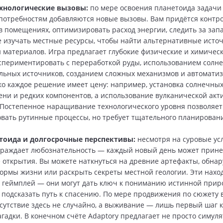
ехнологические вызовы:
по мере освоения планетоида задачи
потребностям добавляются новые вызовы. Вам придётся контр
в помещениях, оптимизировать расход энергии, следить за зап
е изучать местные ресурсы, чтобы найти альтернативные исто
 материалов. Игра предлагает глубокие физические и химичес
спериментировать с переработкой руды, использованием солн
льных источников, созданием сложных механизмов и автомати
ко каждое решение имеет цену: например, установка солнечны
ени и редких компонентов, а использование вулканической акт
 Постепенное наращивание технологического уровня позволяет
вать рутинные процессы, но требует тщательного планировани
тоида и долгосрочные перспективы:
несмотря на суровые ус
раждает любознательность — каждый новый день может прине
открытия. Вы можете наткнуться на древние артефакты, обна
рмы жизни или раскрыть секреты местной геологии. Эти наход
 геймплей — они могут дать ключ к пониманию истинной при
 подсказать путь к спасению. По мере продвижения по сюжету 
сутствие здесь не случайно, а выживание — лишь первый шаг к
агадки. В конечном счёте Adaptory предлагает не просто симул