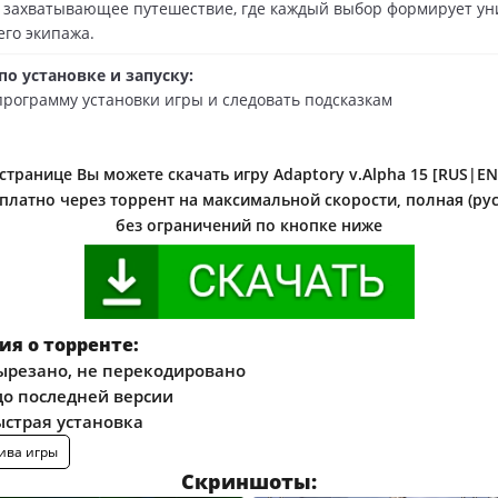
 захватывающее путешествие, где каждый выбор формирует у
го экипажа.
о установке и запуску:
 программу установки игры и следовать подсказкам
странице Вы можете скачать игру Adaptory v.Alpha 15 [RUS|ENG
платно через торрент на максимальной скорости, полная (рус
без ограничений по кнопке ниже
я о торренте:
ырезано, не перекодировано
о последней версии
ыстрая установка
ива игры
Скриншоты: