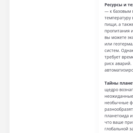
Ресурсы и т
— к базовым 
температуру 
пищи, а такж
пропитания и
вы можете эк
или геотерма
систем. Одна
требует врем
риск аварий.
автоматизиро
Тайны плане
щедро вознаг
неожиданные 
необычные фо
разнообразят
планетоида и
что ваше при
глобальной з