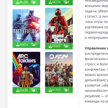
неизведанной
49200
5
48234
4
внешним миро
задача: убер
статист, а л
часы игры по
уцелевшие пр
первоочередн
а непрерывны
46474
1
45065
3
Управление 
распределени
физическим и
стресс и бол
конфликтам. 
можно хранит
дальнейшие д
развития соб
41333
2
43028
3
жизнеобеспеч
решение — от
команды на 