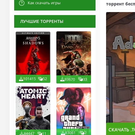
Как скачать игры
торрент бесп
ЛУЧШИЕ ТОРРЕНТЫ
101415
52
93670
33
СКАЧАТЬ .T
83061
2
84447
11