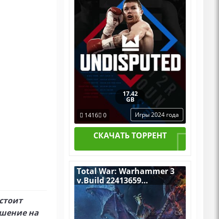
DLCs
17.42
GB
Игры 2024 года
1416
0
СКАЧАТЬ ТОРРЕНТ
Total War: Warhammer 3
v.Build 22413659
[RUS|ENG] (2022) PC
RePack by R.G. Механики
стоит
со всеми Дополнениями
ушение на