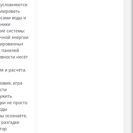
 усложняются
олировать
асами воды и
чники
кие системы:
ечной энергии
зированных
х панелей
ивности несёт
я и расчёта.
ловия, игра
сти
ружить
ки не просто
роды
вы осознаёте,
 разгадке
ятор