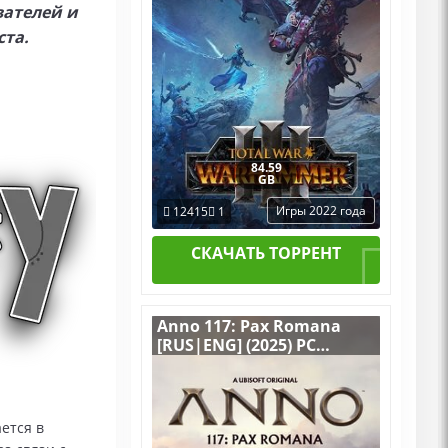
вателей и
ста.
84.59
GB
Игры 2022 года
12415
1
СКАЧАТЬ ТОРРЕНТ
Anno 117: Pax Romana
[RUS|ENG] (2025) PC
RePack by R.G. Механики
со всеми Дополнениями
ется в