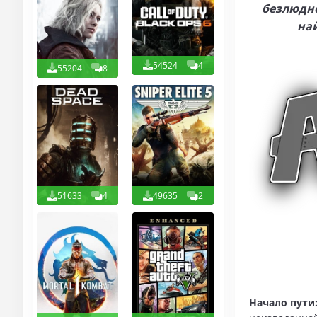
безлюдно
най
54524
4
55204
8
51633
4
49635
2
Начало пути