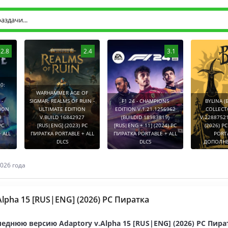
2.8
2.4
3.1
0:
WARHAMMER AGE OF
-
SIGMAR: REALMS OF RUIN -
F1 24 - CHAMPIONS
BYLINA (
TION
ULTIMATE EDITION
EDITION V.1.21.1256962
COLLECT
9
V.BUILD 16842927
(BUILDID 18983819)
V.2288752
PC
[RUS|ENG] (2023) PC
[RUS|ENG + 11] (2024) PC
(2026) P
 ALL
ПИРАТКА PORTABLE + ALL
ПИРАТКА PORTABLE + ALL
PORT
DLCS
DLCS
ДОПОЛНЕ
026 года
Alpha 15 [RUS|ENG] (2026) PC Пиратка
еднюю версию Adaptory v.Alpha 15 [RUS|ENG] (2026) PC Пира