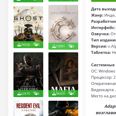
Дата выход
Жанр:
Инди,
Разработчи
Интерфейс:
Озвучка:
От
Тип издани
74550
0
Версия:
v.Al
73901
3
Таблетка:
Не
Системные 
ОС: Windows 1
Процессор: 2.
Оперативная 
Видеокарта: 
62870
3
56425
5
Место на дис
Adap
возглави