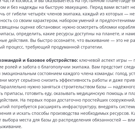
 части космоса, и вы оказываетесь на пустынном планетоиде бе
м и без надежды на быструю эвакуацию. Перед вами встаёт н
ечь от гибели четырёх членов экипажа, каждый из которых — не
ичность со своим характером, набором умений и предпочтениям
священы оценке обстановки: нужно осмотреть обломки корабля
ипасы, определить, какие ресурсы доступны на планете, и нам
ые действия. Вы быстро осознаёте, что выживание — это не ра
й процесс, требующий продуманной стратегии.
командой и базовое обустройство:
ключевой аспект игры — 
е ролей и забота о благополучии экипажа. Вам предстоит следи
 эмоциональным состоянием каждого члена команды: голод, уст
езни могут серьёзно снизить эффективность работы и даже прив
Параллельно нужно заняться строительством базы — надёжного
ь припасы, готовить еду, оказывать медицинскую помощь и пл
ействия. На первых порах достаточно простейших сооружений,
ытий потребуется расширять инфраструктуру, внедрять систем
ения и искать способы производства необходимых ресурсов. К
 выбора места для базы до распределения обязанностей — вл
выживание.