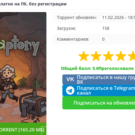
латно на ПК, без регистрации
Торрент обновлён:
11.02.2026 - 18:
Загрузок:
158
Комментариев:
0
Общий балл: 5.0
Проголосовало 
Подписаться в нашу гр
VK
ВК
Подписаться в Telegra
канал
Подписаться на обновле
ORRENT [165.20 МБ]