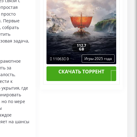
з связи с
епростая
 просто
и. Первые
, собрать
етить
зовая задача,
112.7
GB
Игры 2025 года
11063
0
грамотное
ть за
СКАЧАТЬ ТОРРЕНТ
алость,
ести к
 укрытия, где
анировать
 но по мере
ы
аждое
ияет на шансы