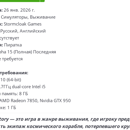
а:
26 янв. 2026 г.
 Симуляторы, Выживание
к:
Stormcloak Games
Русский, Английский
сутствует
я:
Пиратка
pha 15 (Полная) Последняя
 требуется
требования:
0 (64-bit)
7ГГц dual-core Intel i5
память: 8 ГБ
AMD Radeon 7850, Nvidia GTX 950
ке: 1 ГБ
tory — это игра в жанре выживания, где игроку пред
ть экипаж космического корабля, потерпевшего кр