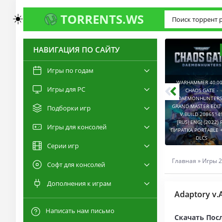
☀️
TORRENTS.WS
НАВИГАЦИЯ ПО САЙТУ
3.0
2.6
Игры по годам
WARHAMMER 40,00
Игры для PC
RESIDENT EVIL 9:
CHAOS GATE -
REQUIEM / BIOHAZARD
DAEMONHUNTERS 
REQUIEM - DELUXE
GRAND MASTER EDI
Подборки игр
EDITION V.BUILD
V.BUILD 2086514
22277314 [RUS|ENG]
CAPTURED 2 V.2.1.0.6
[RUS|ENG] (2022) 
Игры для консолей
(2026) PC ПИРАТКА
[RUS|ENG] (2026) PC
ПИРАТКА PORTABLE +
PORTABLE + ALL DLCS
ПИРАТКА PORTABLE
DLCS
Серии игр
Главная
»
Игры 2
Софт для консолей
Дополнения к играм
Adaptory v.
Написать нам письмо
Скачать Посл