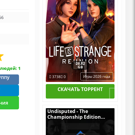
Пиратка Portable + All
DLCs
56
26.82
GB
людей: 1
уппу
Игры 2026 года
3738
0
m
СКАЧАТЬ ТОРРЕНТ
ния
Undisputed - The
Championship Edition
v.Build 21146495
[RUS|ENG] (2024) PC
Пиратка Portable + All