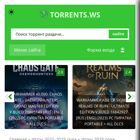
☀️
TORRENTS.WS
НАЙТИ
Меню сайта
Форма входа
2.8
2.4
WARHAMMER 40,000: CHAOS
GATE - DAEMONHUNTERS -
WARHAMMER AGE OF SIGMAR:
GRAND MASTER EDITION
REALMS OF RUIN - ULTIMATE
V.BUILD 20865149 [RUS|ENG]
EDITION V.BUILD 16842927
(2022) PC ПИРАТКА PORTABLE
[RUS|ENG] (2023) PC ПИРАТКА
+ ALL DLCS
PORTABLE + ALL DLCS
Главная
»
Игры 2021-2025 года
»
Игры 2025 года