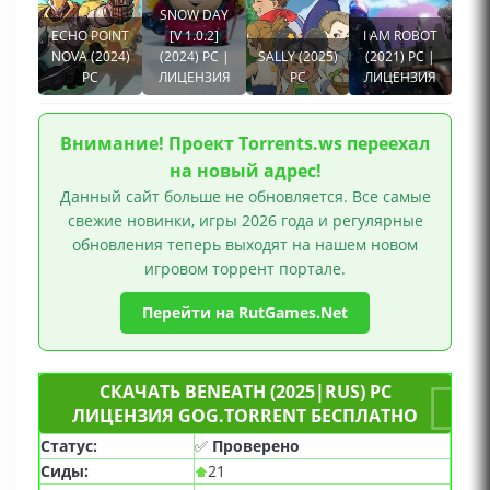
Мрачная, Зомби, Стелс, Психологическая,
SNOW DAY
Разрушения, Сверхъестественное, Мифология,
ECHO POINT
[V 1.0.2]
I AM ROBOT
NOVA (2024)
Заговор, Подводный мир, Глубокий сюжет, Бой,
(2024) PC |
SALLY (2025)
(2021) PC |
PC
ЛИЦЕНЗИЯ
PC
ЛИЦЕНЗИЯ
Насилие, Кровь, Мясо, Кастомизация оружия,
Сцены жестокости, Для одного игрока, GOG
игры
Внимание! Проект Torrents.ws переехал
на новый адрес!
Данный сайт больше не обновляется. Все самые
свежие новинки, игры 2026 года и регулярные
обновления теперь выходят на нашем новом
игровом торрент портале.
Перейти на RutGames.Net
СКАЧАТЬ BENEATH (2025|RUS) PC
ЛИЦЕНЗИЯ GOG.TORRENT БЕСПЛАТНО
Статус:
✅
Проверено
Сиды:
21