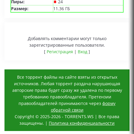
Пиры:
24
Размер:
11.36 ГБ
Добавлять комментарии могут только
зарегистрированные пользователи.
[
Регистрация
|
Вход
]
Все торрент файлы на сайте взяты из открытых
источников. Любая торрент раздача нарушающая
авторские права будет сразу же удалена по первому
требованию правообладателя. Претензии
правообладателей принимаются через
форму
обратной связи
Copyright © 2025-2026 - TORRENTS.WS | Все права
защищены. |
Политика конфиденциальности