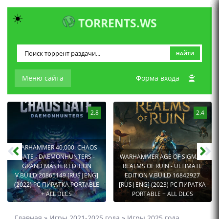
☀️
TORRENTS.WS
НАЙТИ
Меню сайта
Форма входа
2.8
2.4
WARHAMMER 40,000: CHAOS
GATE - DAEMONHUNTERS -
WARHAMMER AGE OF SIGMAR:
GRAND MASTER EDITION
REALMS OF RUIN - ULTIMATE
V.BUILD 20865149 [RUS|ENG]
EDITION V.BUILD 16842927
(2022) PC ПИРАТКА PORTABLE
[RUS|ENG] (2023) PC ПИРАТКА
+ ALL DLCS
PORTABLE + ALL DLCS
Главная
»
Игры 2021-2025 года
»
Игры 2025 года