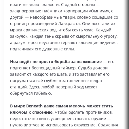
враги не знают жалости. С одной стороны —
хладнокровные наёмники корпорации «Омниум», с
другой — невообразимые твари, словно сошедшие со
страниц произведений Лавкрафта. Они восстали из
мрака арктических вод, чтобы сеять ужас. Каждый
закоулок, каждая тень скрывают смертельную угрозу,
а разум героя неустанно терзают зловещие видения,
подтачивая его душевные силы.
Ноа ведёт не просто борьба за выживание
— его
подгоняет беспощадный таймер. Судьба дочери
зависит от каждого его шага, и это заставляет его
погружаться всё глубже в затопленные недра
станций. Здесь любой неверный ход может
обернуться гибелью.
В мире Beneath даже самая мелочь может стать
ключом к спасению.
Чтобы одолеть противников,
недостаточно лишь усовершенствовать оружие —
нужно виртуозно использовать окружение. Сражения