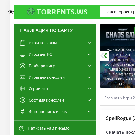
☀️
TORRENTS.WS
НАВИГАЦИЯ ПО САЙТУ
3.0
2.6
Игры по годам
WARHAMMER 40,00
Игры для PC
RESIDENT EVIL 9:
CHAOS GATE -
REQUIEM / BIOHAZARD
DAEMONHUNTERS 
REQUIEM - DELUXE
GRAND MASTER EDI
Подборки игр
EDITION V.BUILD
V.BUILD 2086514
22277314 [RUS|ENG]
CAPTURED 2 V.2.1.0.6
[RUS|ENG] (2022) 
Игры для консолей
(2026) PC ПИРАТКА
[RUS|ENG] (2026) PC
ПИРАТКА PORTABLE +
PORTABLE + ALL DLCS
ПИРАТКА PORTABLE
DLCS
Серии игр
Главная
»
Игры 2
Софт для консолей
Дополнения к играм
SpellRogue (
Написать нам письмо
Скачать Посл