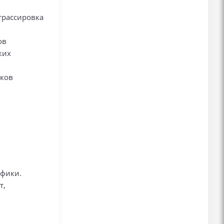
трассировка
ов
ких
оков
афики.
т,