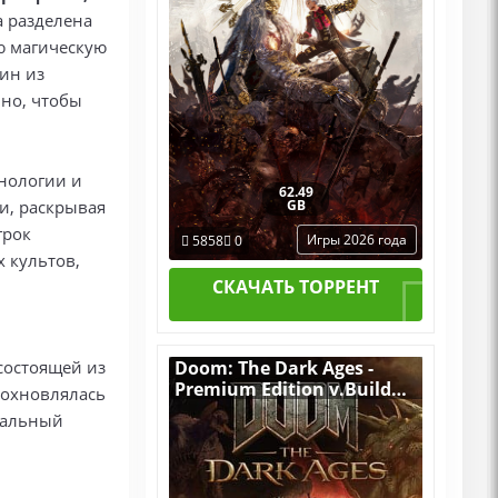
 разделена
ю магическую
ин из
ино, чтобы
хнологии и
62.49
и, раскрывая
GB
грок
Игры 2026 года
5858
0
 культов,
СКАЧАТЬ ТОРРЕНТ
 состоящей из
Doom: The Dark Ages -
Premium Edition v.Build
вдохновлялась
20760608 [RUS|ENG] (2025)
кальный
PC RePack от Десептикон
со всеми Дополнениями