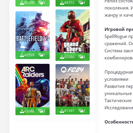
Релиз состоя
49200
5
48355
4
поколения. 
жанру и кач
Игровой пр
SpellRogue п
сражений. О
Система зак
46599
1
45086
3
комбинирова
Процедурная
условиями
Развитие пе
уникальные
Тактические
Исследование
41347
2
43046
3
Особенност