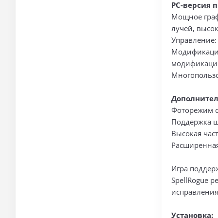
PC-версия 
Мощное граф
лучей, высо
Управление:
Модификации
модификаци
Многопользо
Дополнител
Фоторежим 
Поддержка 
Высокая част
Расширенная
Игра поддер
SpellRogue 
исправления
Установка: