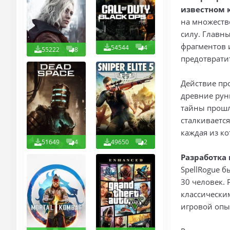
известном 
на множеств
силу. Главн
фрагментов и
54544
4
55222
8
предотврати
Действие пр
древние рун
тайны прошл
сталкиваетс
каждая из к
51649
4
49650
2
Разработка 
SpellRogue б
30 человек. 
классически
игровой опы