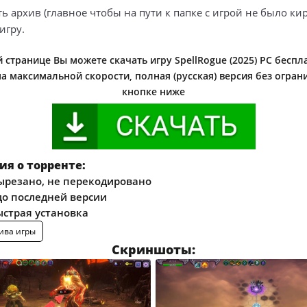
ть архив (главное чтобы на пути к папке с игрой не было ки
игру.
 странице Вы можете скачать игру SpellRogue (2025) PC беспл
на максимальной скорости, полная (русская) версия без огран
кнопке ниже
я о торренте:
ырезано, не перекодировано
о последней версии
ыстрая установка
ива игры
Скриншоты: