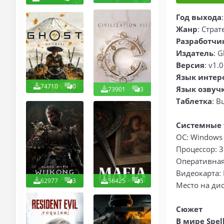
Год выхода
Жанр
: Страт
Разработчи
Издатель
: G
Версия
: v1.
Язык интер
74710
0
Язык озвуч
73901
3
Таблетка
: В
Системные 
ОС: Windows 7
Процессор: 3
Оперативная
Видеокарта: 
62977
3
56425
5
Место на дис
Сюжет
В мире Spel