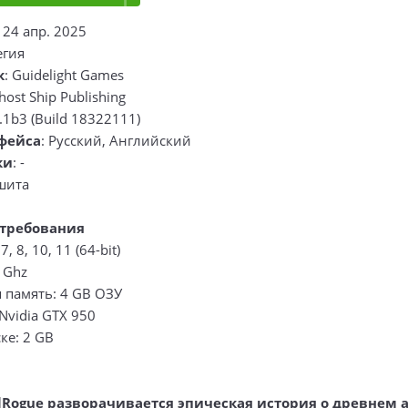
: 24 апр. 2025
егия
к
: Guidelight Games
host Ship Publishing
0.1b3 (Build 18322111)
фейса
: Русский, Английский
ки
: -
шита
требования
, 8, 10, 11 (64-bit)
 Ghz
 память: 4 GB ОЗУ
Nvidia GTX 950
ке: 2 GB
lRogue разворачивается эпическая история о древнем 