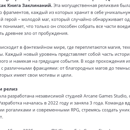
как Книга Заклинаний.
Эта могущественная реликвия была
о фрагментов, каждый из которых хранит в себе уникальну
ый герой – молодой маг, который случайно обнаруживает од
 понимает, что только он способен собрать все части воед
ть древнее зло от пробуждения.
оисходит в фэнтезийном мире, где переплетаются магия, те
ы. Каждый новый уровень представляет собой часть истори
ого и намекая на грядущие события. В ходе прохождения и
я с различными фракциями: от благородных магов до темных
оторых имеет свои мотивы и цели.
и релиз
ыла разработана независимой студией Arcane Games Studio,
Разработка началась в 2022 году и заняла 3 года. Команда 
ми рогаликами и современными RPG, стремясь создать уни
т.