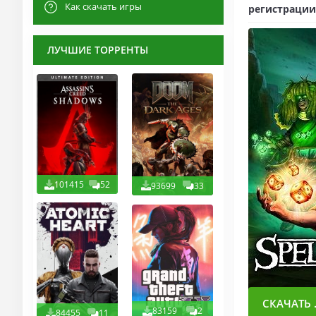
Как скачать игры
регистрации
ЛУЧШИЕ ТОРРЕНТЫ
101415
52
93699
33
СКАЧАТЬ .
83159
2
84455
11