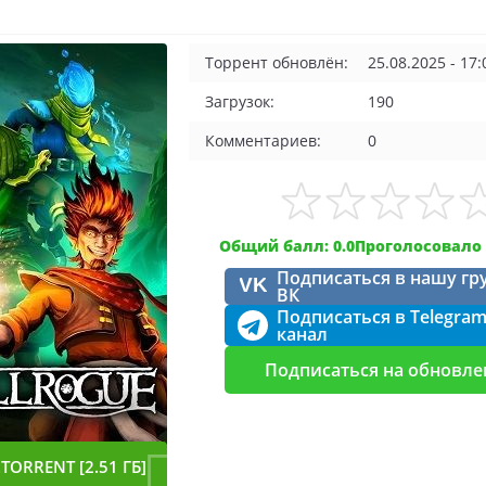
Торрент обновлён:
25.08.2025 - 17:
Загрузок:
190
Комментариев:
0
Общий балл: 0.0
Проголосовало 
Подписаться в нашу гр
VK
ВК
Подписаться в Telegra
канал
Подписаться на обновле
TORRENT [2.51 ГБ]