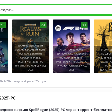
2.8
2.4
3.1
0:
WARHAMMER AGE OF
-
SIGMAR: REALMS OF RUIN -
F1 24 - CHAMPIONS
BYLINA (
TION
ULTIMATE EDITION
EDITION V.1.21.1256962
COLLECT
9
V.BUILD 16842927
(BUILDID 18983819)
V.2288752
PC
[RUS|ENG] (2023) PC
[RUS|ENG + 11] (2024) PC
(2026) P
 ALL
ПИРАТКА PORTABLE + ALL
ПИРАТКА PORTABLE + ALL
PORT
DLCS
DLCS
ДОПОЛНЕ
021-2025 года
»
Игры 2025 года
2025) PC
еднюю версию SpellRogue (2025) PC через торрент бесплатно