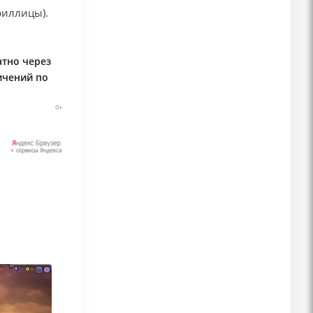
риллицы).
атно через
ичений по