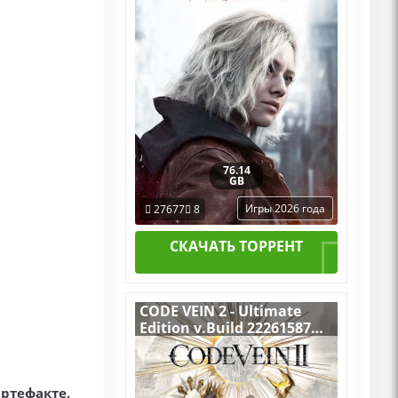
Пиратка Portable + All
DLCs
76.14
GB
Игры 2026 года
27677
8
СКАЧАТЬ ТОРРЕНТ
CODE VEIN 2 - Ultimate
Edition v.Build 22261587
[RUS|ENG] (2026) PC
Пиратка Portable + All
DLCs
артефакте,