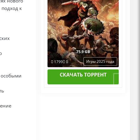
лях нового
 подход к
ских
75.9 GB
о
Игры 2025 года
1799
0
СКАЧАТЬ ТОРРЕНТ
с особыми
ть
жение