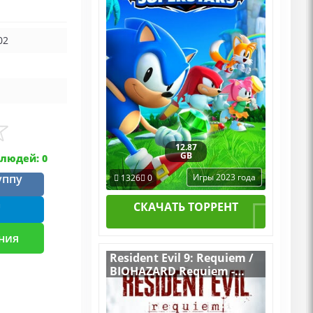
DLCs
02
12.87
GB
людей: 0
уппу
Игры 2023 года
1326
0
m
СКАЧАТЬ ТОРРЕНТ
ния
Resident Evil 9: Requiem /
BIOHAZARD Requiem -
Deluxe Edition
v.Build 22277314
[RUS|ENG] (2026) PC