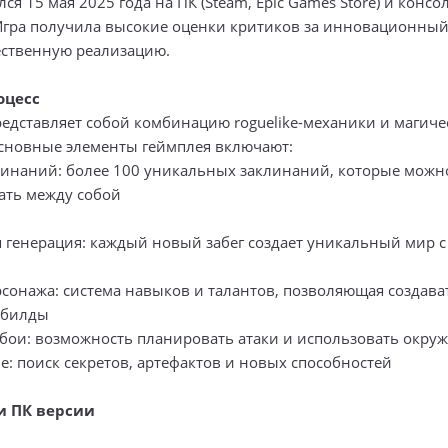
лся 15 мая 2025 года на ПК (Steam, Epic Games Store) и консо
Игра получила высокие оценки критиков за инновационный
ественную реализацию.
оцесс
редставляет собой комбинацию roguelike-механики и магиче
сновные элементы геймплея включают:
линаний: более 100 уникальных заклинаний, которые можн
ть между собой
 генерация: каждый новый забег создает уникальный мир 
рсонажа: система навыков и талантов, позволяющая создава
 билды
 бои: возможность планировать атаки и использовать окру
: поиск секретов, артефактов и новых способностей
и ПК версии