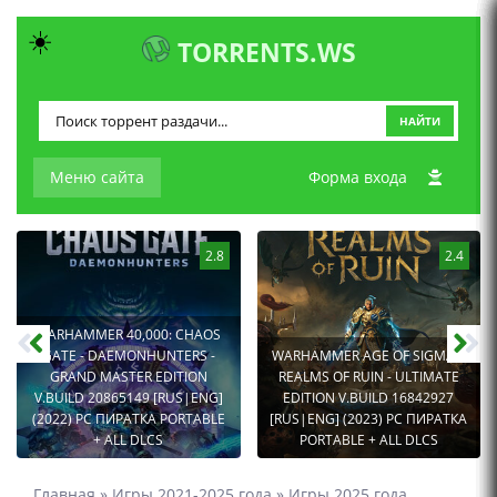
☀️
TORRENTS.WS
НАЙТИ
Меню сайта
Форма входа
2.8
2.4
WARHAMMER 40,000: CHAOS
GATE - DAEMONHUNTERS -
WARHAMMER AGE OF SIGMAR:
GRAND MASTER EDITION
REALMS OF RUIN - ULTIMATE
V.BUILD 20865149 [RUS|ENG]
EDITION V.BUILD 16842927
(2022) PC ПИРАТКА PORTABLE
[RUS|ENG] (2023) PC ПИРАТКА
+ ALL DLCS
PORTABLE + ALL DLCS
Главная
»
Игры 2021-2025 года
»
Игры 2025 года