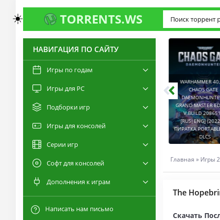
☀️
TORRENTS.WS
НАВИГАЦИЯ ПО САЙТУ
3.0
2.6
Игры по годам
WARHAMMER 40,00
Игры для PC
RESIDENT EVIL 9:
CHAOS GATE -
REQUIEM / BIOHAZARD
DAEMONHUNTERS 
REQUIEM - DELUXE
GRAND MASTER EDI
Подборки игр
EDITION V.BUILD
V.BUILD 2086514
22277314 [RUS|ENG]
CAPTURED 2 V.2.1.0.6
[RUS|ENG] (2022) 
Игры для консолей
(2026) PC ПИРАТКА
[RUS|ENG] (2026) PC
ПИРАТКА PORTABLE +
PORTABLE + ALL DLCS
ПИРАТКА PORTABLE
DLCS
Серии игр
Главная
»
Игры 2
Софт для консолей
Дополнения к играм
The Hopebri
Написать нам письмо
Скачать Посл