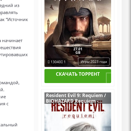
едний из
правлять
как “Источник
а начинает
тешествия
27.01
GB
мутировавших
Игры 2023 года
13040
1
СКАЧАТЬ ТОРРЕНТ
командой,
й.
Resident Evil 9: Requiem /
ние
BIOHAZARD Requiem -
ия с
Deluxe Edition v.Build
22277314 [RUS|ENG] (2026)
PC Пиратка Portable + All
DLCs
икальный