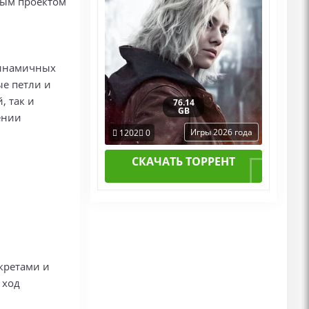
вым проектом
динамичных
е петли и
, так и
76.14
GB
ении
Игры 2026 года
1202
0
СКАЧАТЬ ТОРРЕНТ
кретами и
 ход