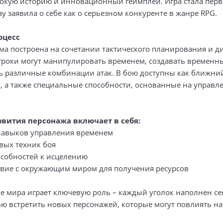
убокую историю и инновационный геймплей. Игра стала пер
зу заявила о себе как о серьезном конкуренте в жанре RPG.
оцесс
ема построена на сочетании тактического планирования и 
гроки могут манипулировать временем, создавать временны
ь различные комбинации атак. В бою доступны как ближний
, а также специальные способности, основанные на управл
звития персонажа включает в себя:
навыков управления временем
вых техник боя
особностей к исцелению
вие с окружающим миром для получения ресурсов
е мира играет ключевую роль – каждый уголок наполнен се
ю встретить новых персонажей, которые могут повлиять на