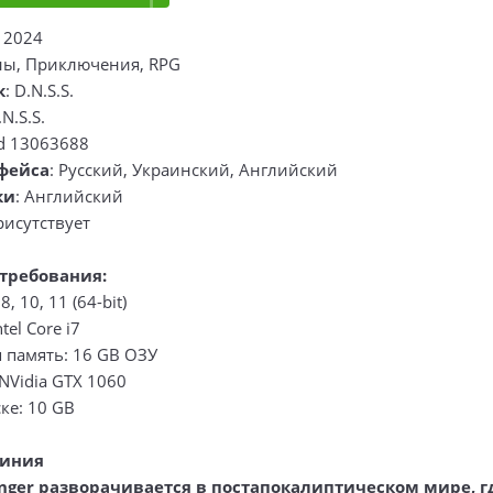
: 2024
ны, Приключения, RPG
к
: D.N.S.S.
.N.S.S.
ld 13063688
фейса
: Русский, Украинский, Английский
ки
: Английский
рисутствует
требования:
, 10, 11 (64-bit)
tel Core i7
 память: 16 GB ОЗУ
NVidia GTX 1060
ке: 10 GB
линия
nger разворачивается в постапокалиптическом мире, г