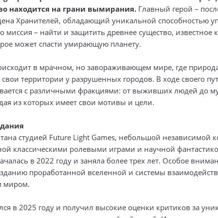
во находится на грани вымирания.
Главный герой – посл
дена Хранителей, обладающий уникальной способностью у
о миссия – найти и защитить древнее существо, известное 
орое может спасти умирающую планету.
оисходит в мрачном, но завораживающем мире, где природ
 свои территории у разрушенных городов. В ходе своего пу
ивается с различными фракциями: от выживших людей до 
дая из которых имеет свои мотивы и цели.
здания
отана студией Future Light Games, небольшой независимой 
ой классическими ролевыми играми и научной фантастико
ачалась в 2022 году и заняла более трех лет. Особое внима
озданию проработанной вселенной и системы взаимодейств
 миром.
ялся в 2025 году и получил высокие оценки критиков за ун