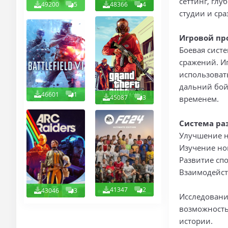
сеттинг, гл
49200
5
48366
4
студии и сра
Игровой пр
Боевая сист
сражений. И
использоват
дальний бой
46601
1
45087
3
временем.
Система ра
Улучшение 
Изучение но
Развитие сп
Взаимодейст
41347
2
43046
3
Исследовани
возможность
истории.