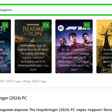
2.8
2.4
3.1
0:
WARHAMMER AGE OF
-
SIGMAR: REALMS OF RUIN -
F1 24 - CHAMPIONS
BYLINA (
TION
ULTIMATE EDITION
EDITION V.1.21.1256962
COLLECT
9
V.BUILD 16842927
(BUILDID 18983819)
V.2288752
PC
[RUS|ENG] (2023) PC
[RUS|ENG + 11] (2024) PC
(2026) P
 ALL
ПИРАТКА PORTABLE + ALL
ПИРАТКА PORTABLE + ALL
PORT
DLCS
DLCS
ДОПОЛНЕ
021-2025 года
»
Игры 2024 года
nger (2024) PC
еднюю версию The Hopebringer (2024) PC через торрент бесп