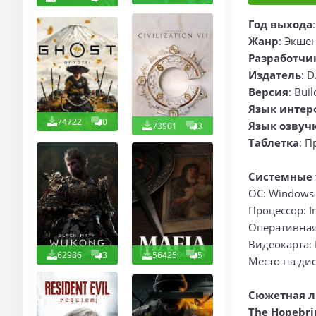
Год выхода
Жанр
: Экше
Разработчи
Издатель
: D
Версия
: Bui
Язык интер
74722
0
Язык озвуч
73901
3
Таблетка
: П
Системные 
ОС: Windows 8
Процессор: In
Оперативная
Видеокарта: 
62986
3
56425
5
Место на дис
Сюжетная 
The Hopebri