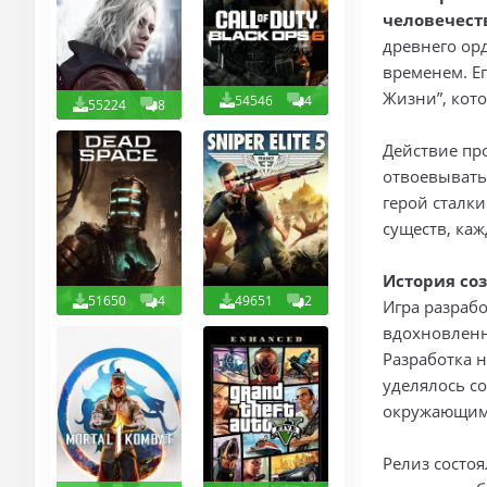
человечест
древнего ор
временем. Ег
Жизни”, кот
54546
4
55224
8
Действие пр
отвоевывать
герой сталк
существ, каж
История со
51650
4
49651
2
Игра разраб
вдохновленн
Разработка н
уделялось с
окружающим
Релиз состо