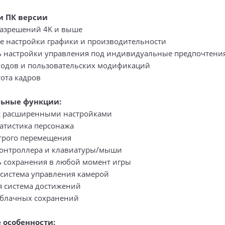
и ПК версии
азрешений 4K и выше
 настройки графики и производительности
 настройки управления под индивидуальные предпочтени
одов и пользовательских модификаций
тота кадров
ьные функции:
с расширенными настройками
татистика персонажа
трого перемещения
онтроллера и клавиатуры/мыши
 сохранения в любой момент игры
система управления камерой
 система достижений
блачных сохранений
 особенности: