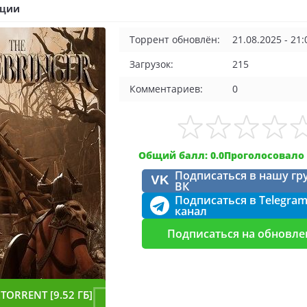
ации
Торрент обновлён:
21.08.2025 - 21:
Загрузок:
215
Комментариев:
0
Общий балл: 0.0
Проголосовало 
Подписаться в нашу гр
VK
ВК
Подписаться в Telegra
канал
Подписаться на обновле
TORRENT [9.52 ГБ]