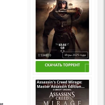
63.03
GB
Игры 2025 года
5348
0
СКАЧАТЬ ТОРРЕНТ
Assassin's Creed Mirage:
Master Assassin Edition
v.1.1.1 [RUS|ENG] (2023) PC
RePack от dixen18 со
всеми DLC
де