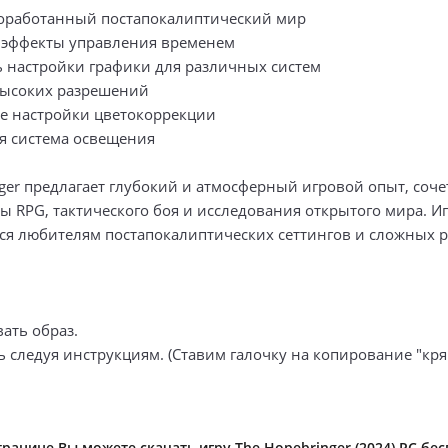
оработанный постапокалиптический мир
эффекты управления временем
 настройки графики для различных систем
высоких разрешений
 настройки цветокоррекции
я система освещения
nger предлагает глубокий и атмосферный игровой опыт, соч
ы RPG, тактического боя и исследования открытого мира. И
ся любителям постапокалиптических сеттингов и сложных 
ать образ.
ь следуя инструкциям. (Ставим галочку на копирование "кря
ранице Вы можете скачать игру The Hopebringer (2024) PC бе