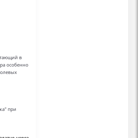
етающий в
гра особенно
ролевых
ка" при
сплатно через