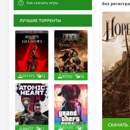
Как скачать игры
без регистр
ЛУЧШИЕ ТОРРЕНТЫ
101415
52
93700
33
СКАЧАТЬ .
83169
2
84457
11