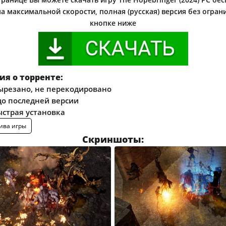
на максимальной скорости, полная (русская) версия без огран
кнопке ниже
я о торренте:
ырезано, не перекодировано
о последней версии
ыстрая установка
ива игры
Скриншоты: