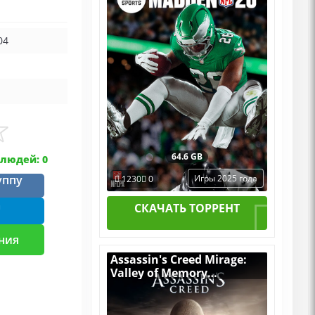
04
64.6 GB
людей: 0
уппу
Игры 2025 года
1230
0
m
СКАЧАТЬ ТОРРЕНТ
ния
Assassin's Creed Mirage:
Valley of Memory
[RUS|ENG] (2025) PC
RePack by R.G. Механики