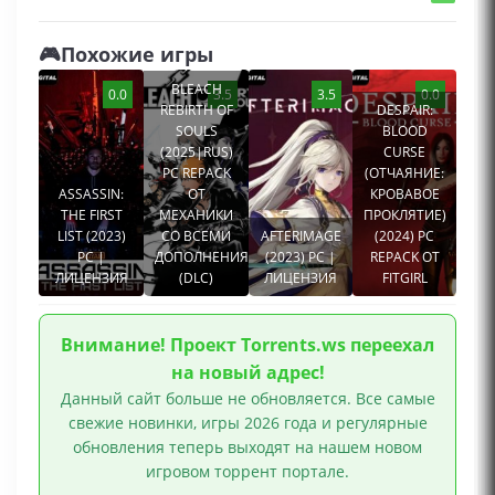
Инди игры
🎮Похожие игры
BLEACH
0.0
3.5
3.5
0.0
REBIRTH OF
DESPAIR:
SOULS
BLOOD
(2025|RUS)
CURSE
PC REPACK
(ОТЧАЯНИЕ:
ASSASSIN:
ОТ
КРОВАВОЕ
THE FIRST
МЕХАНИКИ
ПРОКЛЯТИЕ)
LIST (2023)
СО ВСЕМИ
AFTERIMAGE
(2024) PC
PC |
ДОПОЛНЕНИЯМИ
(2023) PC |
REPACK ОТ
ЛИЦЕНЗИЯ
(DLC)
ЛИЦЕНЗИЯ
FITGIRL
Внимание! Проект Torrents.ws переехал
на новый адрес!
Данный сайт больше не обновляется. Все самые
свежие новинки, игры 2026 года и регулярные
обновления теперь выходят на нашем новом
игровом торрент портале.