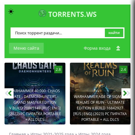
☀️
TORRENTS.WS
НАЙТИ
Меню сайта
Форма входа
2.8
2.4
WARHAMMER 40,000: CHAOS
GATE - DAEMONHUNTERS -
WARHAMMER AGE OF SIGMAR:
GRAND MASTER EDITION
REALMS OF RUIN - ULTIMATE
V.BUILD 20865149 [RUS|ENG]
EDITION V.BUILD 16842927
(2022) PC ПИРАТКА PORTABLE
[RUS|ENG] (2023) PC ПИРАТКА
+ ALL DLCS
PORTABLE + ALL DLCS
Главная
»
Игры 2021-2025 года
»
Игры 2024 года