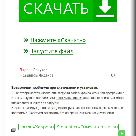
Horrors/Хорроры
,
Simulation/Симуляторы игры
,
Logic/Логические/Квест игры
,
Игры 2024 года
,
+