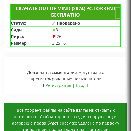
СКАЧАТЬ OUT OF MIND (2024) PC.TORRENT
БЕСПЛАТНО
Статус:
✅
Проверено
Сиды:
81
Пиры:
26
Размер:
3.25 Гб
Добавлять комментарии могут только
зарегистрированные пользователи.
[
Регистрация
|
Вход
]
Все торрент файлы на сайте взяты из открытых
источников. Любая торрент раздача нарушающая
авторские права будет сразу же удалена по первому
требованию правообладателя. Претензии