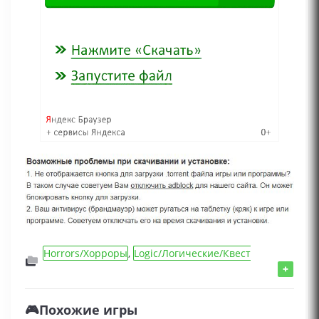
Horrors/Хорроры
,
Logic/Логические/Квест
игры
,
FPS/Игры от 1 лица
,
Игры 2024 года
,
+
Action/Шутеры/Стрелялки игры
,
Adventure/
Приключения игры
🎮Похожие игры