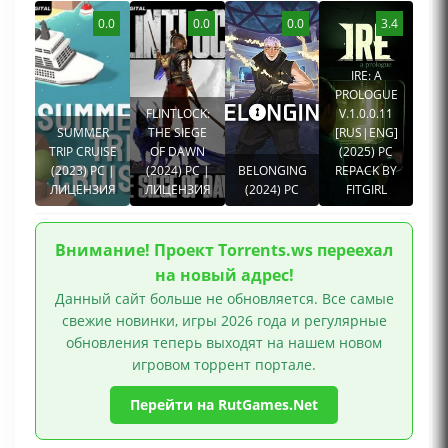
0.0
0.0
0.0
3.4
IRE: A
PROLOGUE
FLINTLOCK:
V.1.0.0.11
SUMMER
THE SIEGE
[RUS|ENG]
TRIP CRUISE
OF DAWN
(2025) PC
(2023) PC |
(2024) PC |
BELONGING
REPACK BY
ЛИЦЕНЗИЯ
ЛИЦЕНЗИЯ
(2024) PC
FITGIRL
Внимание! Проект Torrents.ws переехал
на новый адрес!
Данный сайт больше не обновляется. Все самые
свежие новинки, игры 2026 года и регулярные
обновления теперь выходят на нашем новом
игровом торрент портале.
Перейти на RutGames.Net