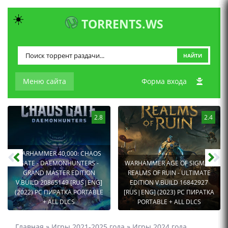
☀️
TORRENTS.WS
НАЙТИ
Меню сайта
Форма входа
2.8
2.4
WARHAMMER 40,000: CHAOS
GATE - DAEMONHUNTERS -
WARHAMMER AGE OF SIGMAR:
GRAND MASTER EDITION
REALMS OF RUIN - ULTIMATE
V.BUILD 20865149 [RUS|ENG]
EDITION V.BUILD 16842927
(2022) PC ПИРАТКА PORTABLE
[RUS|ENG] (2023) PC ПИРАТКА
+ ALL DLCS
PORTABLE + ALL DLCS
Главная
»
Игры 2021-2025 года
»
Игры 2024 года