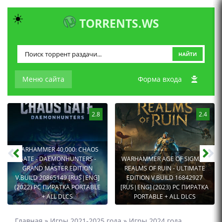
☀️
TORRENTS.WS
НАЙТИ
Меню сайта
Форма входа
2.8
2.4
WARHAMMER 40,000: CHAOS
GATE - DAEMONHUNTERS -
WARHAMMER AGE OF SIGMAR:
GRAND MASTER EDITION
REALMS OF RUIN - ULTIMATE
V.BUILD 20865149 [RUS|ENG]
EDITION V.BUILD 16842927
(2022) PC ПИРАТКА PORTABLE
[RUS|ENG] (2023) PC ПИРАТКА
+ ALL DLCS
PORTABLE + ALL DLCS
Главная
»
Игры 2021-2025 года
»
Игры 2024 года