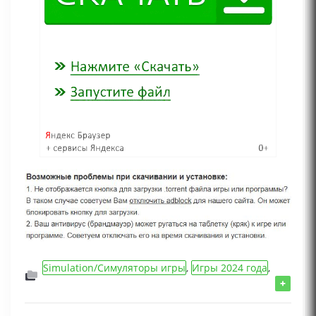
Simulation/Симуляторы игры
,
Игры 2024 года
,
Игры с открытым миром
,
Игры
+
Песочницы/Sandbox
,
Экономические игры
,
Игры для мальчиков
,
RPG/MMORPG/Ролевые