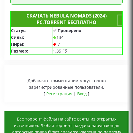
СКАЧАТЬ NEBULA NOMADS (2024)
PC.TORRENT БЕСПЛАТНО
Статус:
✅
Проверено
Сиды:
134
Пиры:
7
Размер:
1.35 Гб
Добавлять комментарии могут только
зарегистрированные пользователи.
[
Регистрация
|
Вход
]
Все торрент файлы на сайте взяты из открытых
источников. Любая торрент раздача нарушающая
авторские права будет сразу же удалена по первому