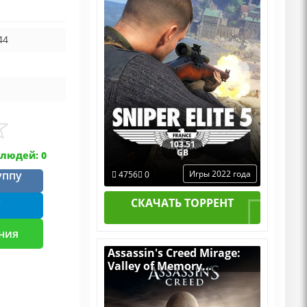
DLCs
44
103.51
GB
людей: 0
уппу
Игры 2022 года
4756
0
m
СКАЧАТЬ ТОРРЕНТ
ния
Assassin's Creed Mirage:
Valley of Memory
[RUS|ENG] (2025) PC
RePack by R.G. Механики