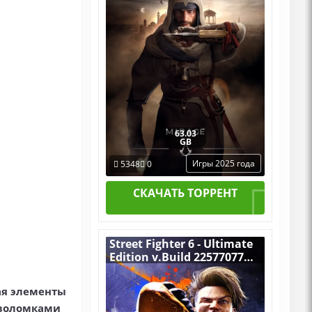
63.03
GB
Игры 2025 года
5348
0
СКАЧАТЬ ТОРРЕНТ
Street Fighter 6 - Ultimate
Edition v.Build 22577077
[RUS|ENG] (2023) PC
Пиратка Portable + All
щая элементы
DLCs
оволомками