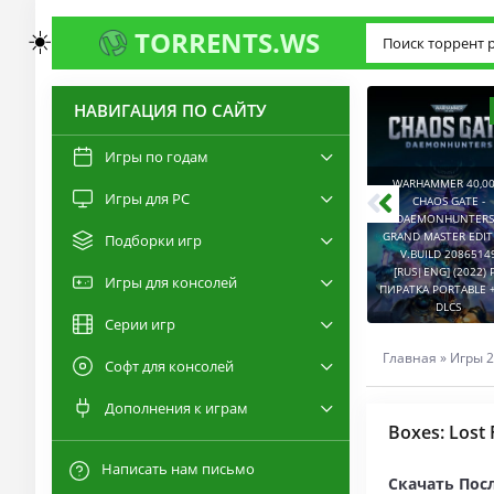
☀️
TORRENTS.WS
НАВИГАЦИЯ ПО САЙТУ
3.0
2.6
Игры по годам
WARHAMMER 40,00
Игры для PC
RESIDENT EVIL 9:
CHAOS GATE -
REQUIEM / BIOHAZARD
DAEMONHUNTERS 
REQUIEM - DELUXE
GRAND MASTER EDI
Подборки игр
EDITION V.BUILD
V.BUILD 2086514
22277314 [RUS|ENG]
CAPTURED 2 V.2.1.0.6
[RUS|ENG] (2022) 
Игры для консолей
(2026) PC ПИРАТКА
[RUS|ENG] (2026) PC
ПИРАТКА PORTABLE +
PORTABLE + ALL DLCS
ПИРАТКА PORTABLE
DLCS
Серии игр
Главная
»
Игры 2
Софт для консолей
Дополнения к играм
Boxes: Lost 
Написать нам письмо
Скачать Посл