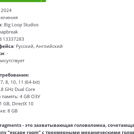
: 2024
лючения
к
: Big Loop Studios
Snapbreak
ld 13337283
фейса
: Русский, Английский
ки
: -
рисутствует
требования:
, 8, 10, 11 (64-bit)
.8 GHz Dual Core
 память: 4 GB ОЗУ
1 GB, DirectX 10
ке: 8 GB
 Fragments - это захватывающая головоломка, сочетаю
типу “escape room” с трехмерными механическими гол