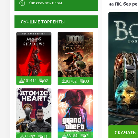
Как скачать игры
на ПК, без р
ЛУЧШИЕ ТОРРЕНТЫ
101415
52
93702
33
СКАЧАТЬ .
83184
2
84457
11