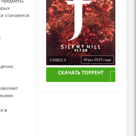
 предметы,
орых
и становятся
:
41.1 GB
Игры 2025 года
6082
0
щение,
СКАЧАТЬ ТОРРЕНТ
озволяет
мками.
я в