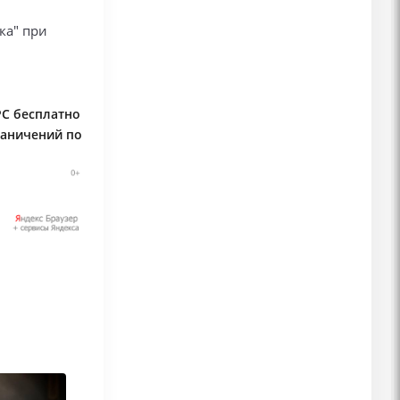
ка" при
PC бесплатно
раничений по