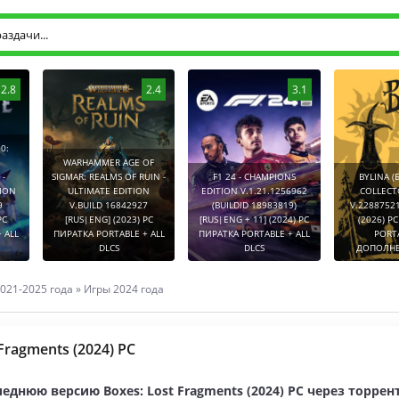
2.8
2.4
3.1
0:
WARHAMMER AGE OF
-
SIGMAR: REALMS OF RUIN -
F1 24 - CHAMPIONS
BYLINA (
TION
ULTIMATE EDITION
EDITION V.1.21.1256962
COLLECT
9
V.BUILD 16842927
(BUILDID 18983819)
V.2288752
PC
[RUS|ENG] (2023) PC
[RUS|ENG + 11] (2024) PC
(2026) P
 ALL
ПИРАТКА PORTABLE + ALL
ПИРАТКА PORTABLE + ALL
PORT
DLCS
DLCS
ДОПОЛНЕ
021-2025 года
»
Игры 2024 года
Fragments (2024) PC
еднюю версию Boxes: Lost Fragments (2024) PC через торрен