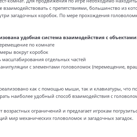
ест-комнат. Для продвижения по игре необходимо находить
 взаимодействовать с препятствиями, большинство из кот
утри загадочных коробок. По мере прохождения головоломк
лизована удобная система взаимодействия с объектами
еремещение по комнате
меры вокруг коробок
 масштабирования отдельных частей
анипуляции с элементами головоломок (перемещение, вра
реализовано как с помощью мыши, так и клавиатуры, что п
рать наиболее удобный способ взаимодействия с головоло
т возрастных ограничений и предлагает игрокам погрузитьс
ий мир механических головоломок и загадочных загадок.