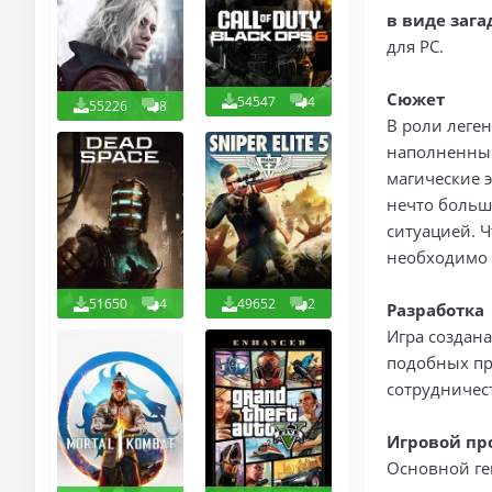
в виде зага
для PC.
Сюжет
54547
4
55226
8
В роли леге
наполненный
магические э
нечто больше
ситуацией. Ч
необходимо 
51650
4
49652
2
Разработка
Игра создана
подобных про
сотрудничест
Игровой пр
Основной ге