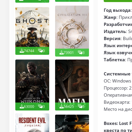
Год выхода
Жанр
: Прик
Разработчи
Издатель
: 
Версия
: Bui
Язык интер
74744
0
Язык озвуч
73901
3
Таблетка
: П
Системные 
ОС: Windows 7
Процессор: 2
Оперативная
Видеокарта: 
63000
3
56425
5
Место на дис
Boxes: Lost
квеста по 