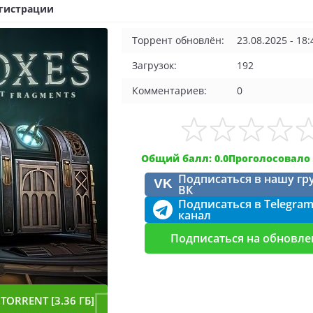
егистрации
Торрент обновлён:
23.08.2025 - 18:
Загрузок:
192
Комментариев:
0
Общий балл: 0.0
Проголосовало 
Подписаться в нашу гр
VK
ВК
Подписаться в Telegra
канал
Подписаться на обновле
TORRENT [3.36 ГБ]