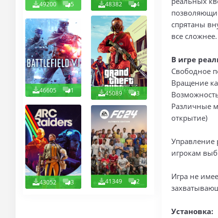
реальных кв
49200
5
48382
4
позволяющие
спрятаны вн
все сложнее.
В игре реа
Свободное п
Вращение ка
46605
1
45089
3
Возможность
Различные м
открытие)
Управление 
игрокам выб
Игра не имее
41349
2
43052
3
захватывающ
Установка: