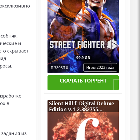
 эксклюзивно
особняк,
ические и
сто скрывает
над
99.9 GB
росы,
Игры 2023 года
3808
0
СКАЧАТЬ ТОРРЕНТ
азработке
ox в
Silent Hill f: Digital Deluxe
Edition v.1.2.382755
[RUS|ENG] (2025) PC
RePack by R.G. Механики
+ Все Дополнения
задания из