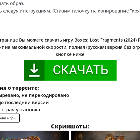
ать образ.
ь следуя инструкциям. (Ставим галочку на копирование "кря
транице Вы можете скачать игру Boxes: Lost Fragments (2024) 
нт на максимальной скорости, полная (русская) версия без ог
кнопке ниже
я о торренте:
ырезано, не перекодировано
о последней версии
ыстрая установка
ива игры
Скриншоты: