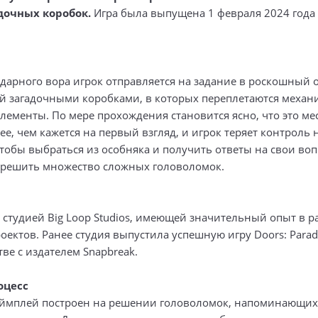
дочных коробок.
Игра была выпущена 1 февраля 2024 года
ндарного вора игрок отправляется на задание в роскошный 
 загадочными коробками, в которых переплетаются механ
лементы. По мере прохождения становится ясно, что это ме
е, чем кажется на первый взгляд, и игрок теряет контроль 
тобы выбраться из особняка и получить ответы на свои воп
решить множество сложных головоломок.
 студией Big Loop Studios, имеющей значительный опыт в р
ектов. Ранее студия выпустила успешную игру Doors: Parad
ве с издателем Snapbreak.
оцесс
ймплей построен на решении головоломок, напоминающих 