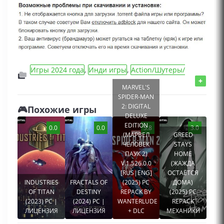
Игры 2024 года
,
Инди игры
,
Action/Шутеры/
Стрелялки игры
,
Игры с открытым миром
,
+
MARVEL'S
Игры Песочницы/Sandbox
,
Игры для
SPIDER-MAN
мальчиков
,
Игры от 3 лица
,
Adventure/
2: DIGITAL
🎮Похожие игры
Приключения игры
,
RPG/MMORPG/Ролевые
DELUXE
игры
EDITION
0.0
0.0
3.8
3.0
(МАРВЕЛ
GREED
ЧЕЛОВЕК
STAYS
ПАУК 2)
HOME
V.1.526.0.0
(ЖАЖДА
[RUS|ENG]
ОСТАЁТСЯ
INDUSTRIES
FRACTALS OF
(2025) PC
ДОМА)
OF TITAN
DESTINY
REPACK BY
(2025) PC
(2023) PC |
(2024) PC |
WANTERLUDE
REPACK
ЛИЦЕНЗИЯ
ЛИЦЕНЗИЯ
+ DLC
МЕХАНИКИ