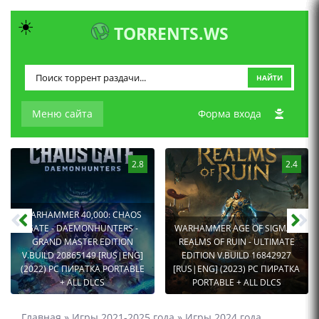
☀️
TORRENTS.WS
НАЙТИ
Меню сайта
Форма входа
2.8
2.4
WARHAMMER 40,000: CHAOS
GATE - DAEMONHUNTERS -
WARHAMMER AGE OF SIGMAR:
GRAND MASTER EDITION
REALMS OF RUIN - ULTIMATE
V.BUILD 20865149 [RUS|ENG]
EDITION V.BUILD 16842927
(2022) PC ПИРАТКА PORTABLE
[RUS|ENG] (2023) PC ПИРАТКА
+ ALL DLCS
PORTABLE + ALL DLCS
Главная
»
Игры 2021-2025 года
»
Игры 2024 года