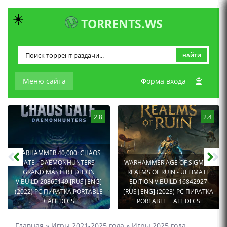
☀️
TORRENTS.WS
НАЙТИ
Меню сайта
Форма входа
2.8
2.4
WARHAMMER 40,000: CHAOS
GATE - DAEMONHUNTERS -
WARHAMMER AGE OF SIGMAR:
GRAND MASTER EDITION
REALMS OF RUIN - ULTIMATE
V.BUILD 20865149 [RUS|ENG]
EDITION V.BUILD 16842927
(2022) PC ПИРАТКА PORTABLE
[RUS|ENG] (2023) PC ПИРАТКА
+ ALL DLCS
PORTABLE + ALL DLCS
Главная
»
Игры 2021-2025 года
»
Игры 2025 года