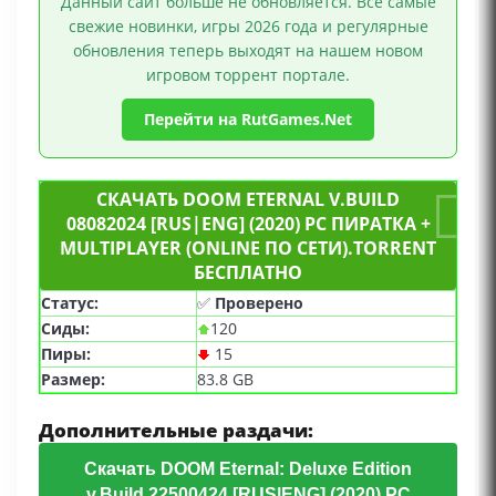
Данный сайт больше не обновляется. Все самые
свежие новинки, игры 2026 года и регулярные
обновления теперь выходят на нашем новом
игровом торрент портале.
Перейти на RutGames.Net
СКАЧАТЬ DOOM ETERNAL V.BUILD
08082024 [RUS|ENG] (2020) PC ПИРАТКА +
MULTIPLAYER (ONLINE ПО СЕТИ).TORRENT
БЕСПЛАТНО
Статус:
✅
Проверено
Сиды:
120
Пиры:
15
Размер:
83.8 GB
Дополнительные раздачи:
Скачать DOOM Eternal: Deluxe Edition
v.Build 22500424 [RUS|ENG] (2020) PC