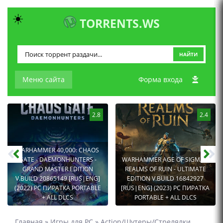
☀️
TORRENTS.WS
НАЙТИ
Меню сайта
Форма входа
2.8
2.4
WARHAMMER 40,000: CHAOS
GATE - DAEMONHUNTERS -
WARHAMMER AGE OF SIGMAR:
GRAND MASTER EDITION
REALMS OF RUIN - ULTIMATE
V.BUILD 20865149 [RUS|ENG]
EDITION V.BUILD 16842927
(2022) PC ПИРАТКА PORTABLE
[RUS|ENG] (2023) PC ПИРАТКА
+ ALL DLCS
PORTABLE + ALL DLCS
Главная
»
Игры для PC
»
Action/Шутеры/Стрелялки