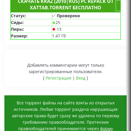
СКАЧАТЬ KRAZ (2010|RUS) PC REPACK ОТ
XATTAB.TORRENT БЕСПЛАТНО
Статус:
✅
Проверено
Сиды:
25
Пиры:
13
Размер:
1.47 Гб
Добавлять комментарии могут только
зарегистрированные пользователи.
[
Регистрация
|
Вход
]
Все торрент файлы на сайте взяты из открытых
источников. Любая торрент раздача нарушающая
авторские права будет сразу же удалена по первому
требованию правообладателя. Претензии
правообладателей принимаются через
форму