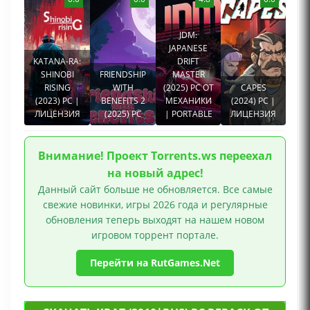
2010 года
,
Гонки
,
Репаки игр от Хаттаб
JDM:
JAPANESE
KATANA-RA:
DRIFT
SHINOBI
FRIENDSHIP
MASTER
RISING
WITH
(2025) PC ОТ
CAPES
(2023) PC |
BENEFITS 2
МЕХАНИКИ
(2024) PC |
ЛИЦЕНЗИЯ
(2025) PC
| PORTABLE
ЛИЦЕНЗИЯ
Внимание! Проект Torrents.ws переехал
на новый адрес!
Данный сайт больше не обновляется. Все самые
свежие новинки, игры 2026 года и регулярные
обновления теперь выходят на нашем новом
игровом торрент портале.
Перейти на RutGames.Net