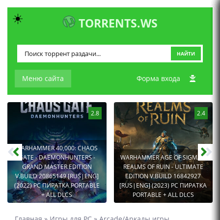
☀️
TORRENTS.WS
НАЙТИ
Меню сайта
Форма входа
2.8
2.4
WARHAMMER 40,000: CHAOS
GATE - DAEMONHUNTERS -
WARHAMMER AGE OF SIGMAR:
GRAND MASTER EDITION
REALMS OF RUIN - ULTIMATE
V.BUILD 20865149 [RUS|ENG]
EDITION V.BUILD 16842927
(2022) PC ПИРАТКА PORTABLE
[RUS|ENG] (2023) PC ПИРАТКА
+ ALL DLCS
PORTABLE + ALL DLCS
Главная
»
Игры для PC
»
Arcade/Аркады игры