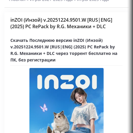
inZOI (Инзой) v.20251224.9501.W [RUS|ENG]
(2025) PC RePack by R.G. Механики + DLC
Скачать Последнюю версию inZOI (Инзой)
v.20251224.9501.W [RUS|ENG] (2025) PC RePack by
R.G. Механики + DLC через торрент бесплатно на
ПК, без регистрации