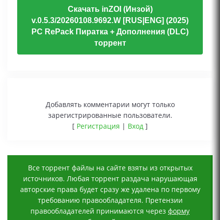
Скачать inZOI (Инзой)
v.0.5.3/20260108.9692.W [RUS|ENG] (2025)
PC RePack Пиратка + Дополнения (DLC)
торрент
Добавлять комментарии могут только
зарегистрированные пользователи.
[
Регистрация
|
Вход
]
Все торрент файлы на сайте взяты из открытых
источников. Любая торрент раздача нарушающая
авторские права будет сразу же удалена по первому
требованию правообладателя. Претензии
правообладателей принимаются через
форму