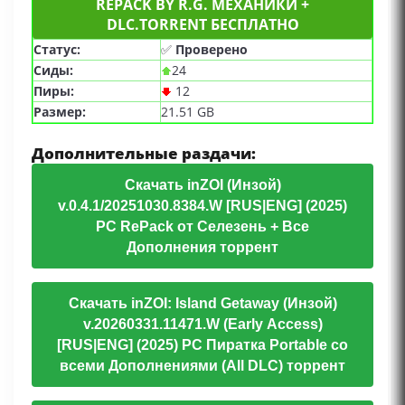
REPACK BY R.G. МЕХАНИКИ +
DLC.TORRENT БЕСПЛАТНО
Статус:
✅
Проверено
Сиды:
24
Пиры:
12
Размер:
21.51 GB
Дополнительные раздачи:
Скачать inZOI (Инзой)
v.0.4.1/20251030.8384.W [RUS|ENG] (2025)
PC RePack от Селезень + Все
Дополнения торрент
Скачать inZOI: Island Getaway (Инзой)
v.20260331.11471.W (Early Access)
[RUS|ENG] (2025) PC Пиратка Portable со
всеми Дополнениями (All DLC) торрент