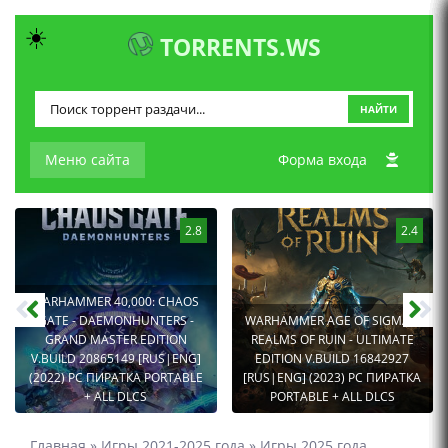
☀️
TORRENTS.WS
НАЙТИ
Меню сайта
Форма входа
2.8
2.4
WARHAMMER 40,000: CHAOS
GATE - DAEMONHUNTERS -
WARHAMMER AGE OF SIGMAR:
GRAND MASTER EDITION
REALMS OF RUIN - ULTIMATE
V.BUILD 20865149 [RUS|ENG]
EDITION V.BUILD 16842927
(2022) PC ПИРАТКА PORTABLE
[RUS|ENG] (2023) PC ПИРАТКА
+ ALL DLCS
PORTABLE + ALL DLCS
Главная
»
Игры 2021-2025 года
»
Игры 2025 года