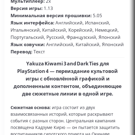
Мультиплеер:
2x
Версия игры:
1.13
Минимальная версия прошивки:
5.05
Язык интерфейса:
Английский, Испанский,
Итальянский, Китайский, Корейский, Немецкий,
Португальский, Русский, Французский, Японский
Язык озвучки:
Английский, Китайский, Японский
Перевод:
Текст
Yakuza Kiwami 3 and Dark Ties для
PlayStation 4 — переиздание культовой
игры с обновлённой графикой и
дополненным контентом, объединяющее
две сюжетные линии в одной игре.
Сюжетная основа:
игра состоит из двух
взаимосвязанных историй, которые раскрывают
события с разных сторон. Центральная кампания
посвящена Кадзуме Кирю — он пытается защитить
воспитанников сиротского приюта на Окинаве.