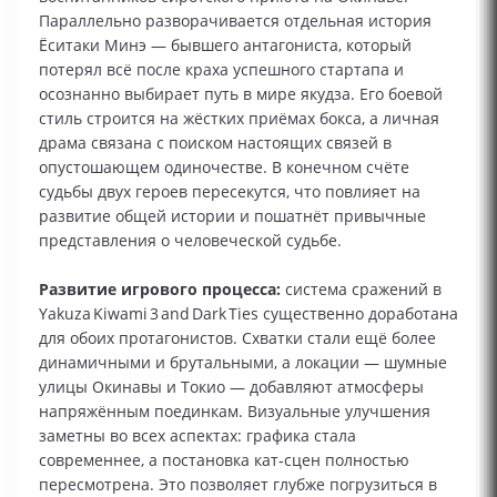
Параллельно разворачивается отдельная история
Ёситаки Минэ — бывшего антагониста, который
потерял всё после краха успешного стартапа и
осознанно выбирает путь в мире якудза. Его боевой
стиль строится на жёстких приёмах бокса, а личная
драма связана с поиском настоящих связей в
опустошающем одиночестве. В конечном счёте
судьбы двух героев пересекутся, что повлияет на
развитие общей истории и пошатнёт привычные
представления о человеческой судьбе.
Развитие игрового процесса:
система сражений в
Yakuza Kiwami 3 and Dark Ties существенно доработана
для обоих протагонистов. Схватки стали ещё более
динамичными и брутальными, а локации — шумные
улицы Окинавы и Токио — добавляют атмосферы
напряжённым поединкам. Визуальные улучшения
заметны во всех аспектах: графика стала
современнее, а постановка кат‑сцен полностью
пересмотрена. Это позволяет глубже погрузиться в