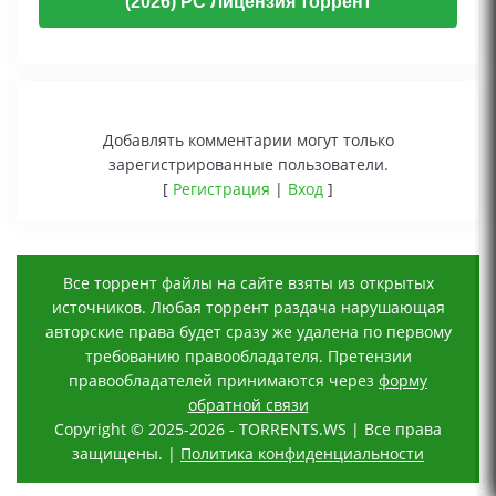
(2026) PC Лицензия торрент
Добавлять комментарии могут только
зарегистрированные пользователи.
[
Регистрация
|
Вход
]
Все торрент файлы на сайте взяты из открытых
источников. Любая торрент раздача нарушающая
авторские права будет сразу же удалена по первому
требованию правообладателя. Претензии
правообладателей принимаются через
форму
обратной связи
Copyright © 2025-2026 - TORRENTS.WS | Все права
защищены. |
Политика конфиденциальности