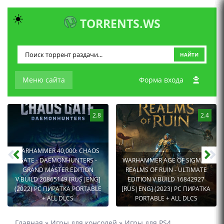
☀️
TORRENTS.WS
НАЙТИ
Меню сайта
Форма входа
2.8
2.4
WARHAMMER 40,000: CHAOS
GATE - DAEMONHUNTERS -
WARHAMMER AGE OF SIGMAR:
GRAND MASTER EDITION
REALMS OF RUIN - ULTIMATE
V.BUILD 20865149 [RUS|ENG]
EDITION V.BUILD 16842927
(2022) PC ПИРАТКА PORTABLE
[RUS|ENG] (2023) PC ПИРАТКА
+ ALL DLCS
PORTABLE + ALL DLCS
Главная
»
Игры для консолей
»
Игры для PS4