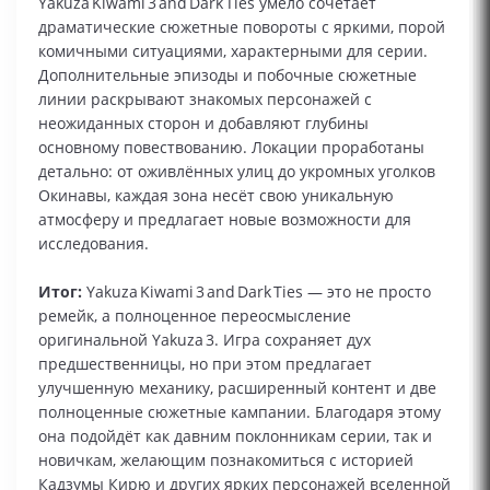
Yakuza Kiwami 3 and Dark Ties умело сочетает
драматические сюжетные повороты с яркими, порой
комичными ситуациями, характерными для серии.
Дополнительные эпизоды и побочные сюжетные
линии раскрывают знакомых персонажей с
неожиданных сторон и добавляют глубины
основному повествованию. Локации проработаны
детально: от оживлённых улиц до укромных уголков
Окинавы, каждая зона несёт свою уникальную
атмосферу и предлагает новые возможности для
исследования.
Итог:
Yakuza Kiwami 3 and Dark Ties — это не просто
ремейк, а полноценное переосмысление
оригинальной Yakuza 3. Игра сохраняет дух
предшественницы, но при этом предлагает
улучшенную механику, расширенный контент и две
полноценные сюжетные кампании. Благодаря этому
она подойдёт как давним поклонникам серии, так и
новичкам, желающим познакомиться с историей
Кадзумы Кирю и других ярких персонажей вселенной