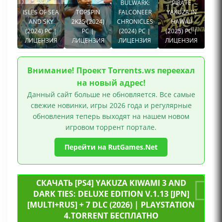
BULWARK:
PIRATE
Сексуальный контент, Ремейк
ISLES OF SEA
TOPSPIN
FALCONEER
YAKUZA IN
AND SKY
2K25 (2024)
CHRONICLES
HAWAII
(2024) PC |
PC |
(2024) PC |
(2025) PC |
ЛИЦЕНЗИЯ
ЛИЦЕНЗИЯ
ЛИЦЕНЗИЯ
ЛИЦЕНЗИЯ
Внимание! Проект Torrents.ws переехал
на новый адрес!
Данный сайт больше не обновляется. Все самые
свежие новинки, игры 2026 года и регулярные
обновления теперь выходят на нашем новом
игровом торрент портале.
Перейти на RutGames.Net
СКАЧАТЬ [PS4] YAKUZA KIWAMI 3 AND
DARK TIES: DELUXE EDITION V.1.13 [JPN]
[MULTI+RUS] + 7 DLC (2026) | PLAYSTATION
4.TORRENT БЕСПЛАТНО