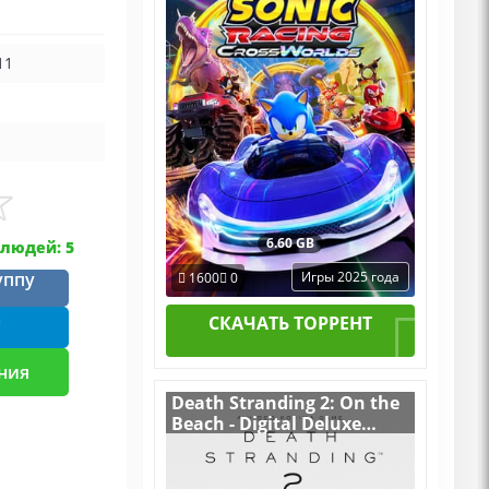
11
6.60 GB
людей: 5
уппу
Игры 2025 года
1600
0
m
СКАЧАТЬ ТОРРЕНТ
ния
Death Stranding 2: On the
Beach - Digital Deluxe
Edition v.1.0.48.0
[RUS|ENG] (2026) PC
RePack от FitGirl + 2 DLC