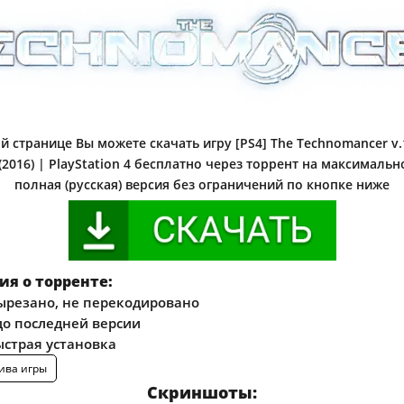
й странице Вы можете скачать игру [PS4] The Technomancer v.1
 (2016) | PlayStation 4 бесплатно через торрент на максимальн
полная (русская) версия без ограничений по кнопке ниже
я о торренте:
ырезано, не перекодировано
о последней версии
ыстрая установка
ива игры
Скриншоты: