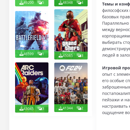
49200
5
48348
4
Темы и конф
философских 
базовых прав
Параллельно 
между вернос
корпорациями
выбирать сто
демонстрируе
46599
1
людей в зало
45085
3
Игровой про
опыт с элеме
его особые с
заброшенных 
постапокалип
пейзажи и на
настраивать 
41344
2
43045
3
ощущение вов