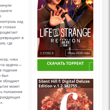
окинули
планете
е
 контроль над
е столько
процветает
 превращают в
26.82
ию, где
GB
Игры 2026 года
3739
0
нсер, член
СКАЧАТЬ ТОРРЕНТ
ача ордена —
ле падения
р был
же обладают
Silent Hill f: Digital Deluxe
Edition v.1.2.382755
рытие может
[RUS|ENG] (2025) PC
ть положения
RePack by R.G. Механики
 враждующих
+ Все Дополнения
».