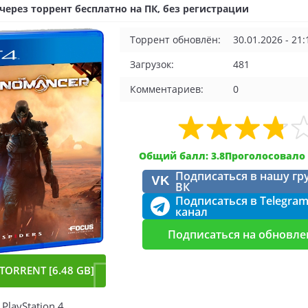
4 через торрент бесплатно на ПК, без регистрации
Торрент обновлён:
30.01.2026 - 21:
Загрузок:
481
Комментариев:
0
Общий балл: 3.8
Проголосовало 
Подписаться в нашу гр
VK
ВК
Подписаться в Telegra
канал
Подписаться на обновле
TORRENT [6.48 GB]
PlayStation 4