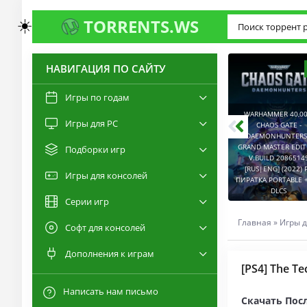
☀️
TORRENTS.WS
НАВИГАЦИЯ ПО САЙТУ
3.0
2.6
Игры по годам
WARHAMMER 40,00
Игры для PC
RESIDENT EVIL 9:
CHAOS GATE -
REQUIEM / BIOHAZARD
DAEMONHUNTERS 
REQUIEM - DELUXE
GRAND MASTER EDI
Подборки игр
EDITION V.BUILD
V.BUILD 2086514
22277314 [RUS|ENG]
CAPTURED 2 V.2.1.0.6
[RUS|ENG] (2022) 
Игры для консолей
(2026) PC ПИРАТКА
[RUS|ENG] (2026) PC
ПИРАТКА PORTABLE +
PORTABLE + ALL DLCS
ПИРАТКА PORTABLE
DLCS
Серии игр
Главная
»
Игры д
Софт для консолей
Дополнения к играм
[PS4] The Te
Написать нам письмо
Скачать Посл