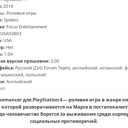
:
2016
ы, Ролевые игры
к:
Spiders
во:
Focus Entertainment
USA03803
:
USA
р:
Нет
ы:
1.04
ая версия прошивки:
3.00
фейса:
Русский (ZoG Forum Team), английский, испанский, 
тальянский, польский
ки:
Английский
кст
nomancer для PlayStation 4 — ролевая игра в жанре к
 которой разворачивается на Марсе в постапокали
де человечество борется за выживание среди корп
социальных противоречий.