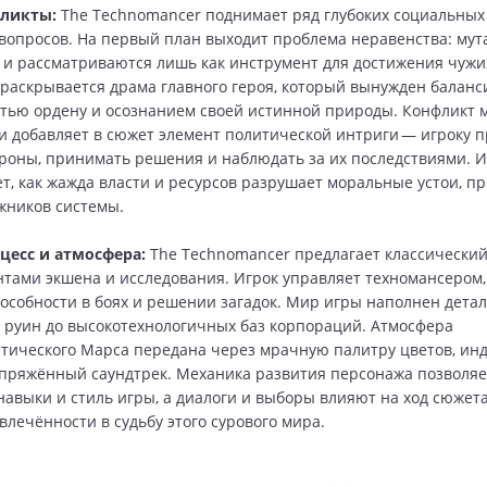
ликты:
The Technomancer поднимает ряд глубоких социальных
вопросов. На первый план выходит проблема неравенства: му
 и рассматриваются лишь как инструмент для достижения чужи
раскрывается драма главного героя, который вынужден баланс
тью ордену и осознанием своей истинной природы. Конфликт 
 добавляет в сюжет элемент политической интриги — игроку п
роны, принимать решения и наблюдать за их последствиями. И
т, как жажда власти и ресурсов разрушает моральные устои, п
жников системы.
цесс и атмосфера:
The Technomancer предлагает классически
нтами экшена и исследования. Игрок управляет техномансером,
пособности в боях и решении загадок. Мир игры наполнен дета
руин до высокотехнологичных баз корпораций. Атмосфера
тического Марса передана через мрачную палитру цветов, ин
пряжённый саундтрек. Механика развития персонажа позволяе
навыки и стиль игры, а диалоги и выборы влияют на ход сюжета
лечённости в судьбу этого сурового мира.