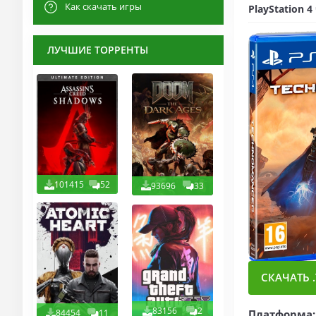
Как скачать игры
PlayStation 
ЛУЧШИЕ ТОРРЕНТЫ
101415
52
93696
33
СКАЧАТЬ .
83156
2
Платформа:
84454
11