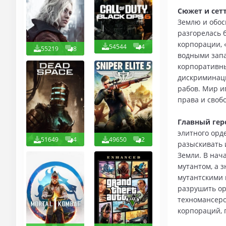
Сюжет и сетт
Землю и обос
разгорелась 
корпорации, 
54544
4
55219
8
водными запа
корпоративны
дискриминаци
рабов. Мир и
права и своб
Главный гер
элитного орд
51649
4
49650
2
разыскивать 
Земли. В нач
мутантом, а 
мутантскими 
разрушить ор
техномансеро
корпораций, 