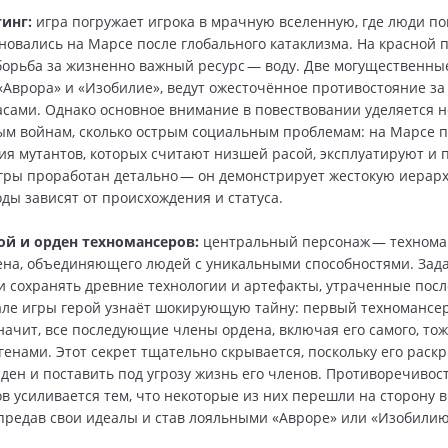
инг:
игра погружает игрока в мрачную вселенную, где люди п
новались на Марсе после глобального катаклизма. На красной 
борьба за жизненно важный ресурс — воду. Две могущественны
«Аврора» и «Изобилие», ведут ожесточённое противостояние за
сами. Однако основное внимание в повествовании уделяется н
м войнам, сколько острым социальным проблемам: на Марсе 
я мутантов, которых считают низшей расой, эксплуатируют и
гры проработан детально — он демонстрирует жестокую иерарх
оды зависят от происхождения и статуса.
ой и орден техномансеров:
центральный персонаж — технома
ена, объединяющего людей с уникальными способностями. Зад
и сохранять древние технологии и артефакты, утраченные пос
але игры герой узнаёт шокирующую тайну: первый техномансе
значит, все последующие члены ордена, включая его самого, то
генами. Этот секрет тщательно скрывается, поскольку его раск
ден и поставить под угрозу жизнь его членов. Противоречивос
в усиливается тем, что некоторые из них перешли на сторону
предав свои идеалы и став лояльными «Авроре» или «Изобилию