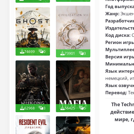
Год выпуска
Жанр:
Экшен
Разработчи
Издательст
Код диска:
C
Регион игры
Мультиплее
74699
0
73901
3
Версия игр
Минимальн
Язык интер
немецкий, и
Язык озвуч
Перевод:
Те
The Tech
62968
3
56425
5
действие
мире, г