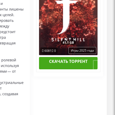
 и
танты лишены
х целей.
ировать
между
редстоит
гра
41.1 GB
ревращая
Игры 2025 года
6081
0
й ролевой
СКАЧАТЬ ТОРРЕНТ
 используя
лями — от
дустриальные
т
, создавая