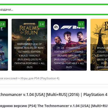
2.8
2.4
3.1
0:
WARHAMMER AGE OF
-
SIGMAR: REALMS OF RUIN -
F1 24 - CHAMPIONS
BYLINA (
TION
ULTIMATE EDITION
EDITION V.1.21.1256962
COLLECT
9
V.BUILD 16842927
(BUILDID 18983819)
V.2288752
PC
[RUS|ENG] (2023) PC
[RUS|ENG + 11] (2024) PC
(2026) P
 ALL
ПИРАТКА PORTABLE + ALL
ПИРАТКА PORTABLE + ALL
PORT
DLCS
DLCS
ДОПОЛНЕ
ля консолей
»
Игры для PS4 (PlayStation 4)
chnomancer v.1.04 [USA] [Multi+RUS] (2016) | PlayStation 4
еднюю версию [PS4] The Technomancer v.1.04 [USA] [Multi+RUS