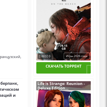
78.15
GB
Игры 2026 года
французский,
865
0
СКАЧАТЬ ТОРРЕНТ
иберпанк,
Life is Strange: Reunion -
Deluxe Edition
птическом
v.Build 22313698
ораций и
[RUS|ENG] (2026) PC
Пиратка Portable + All
DLCs