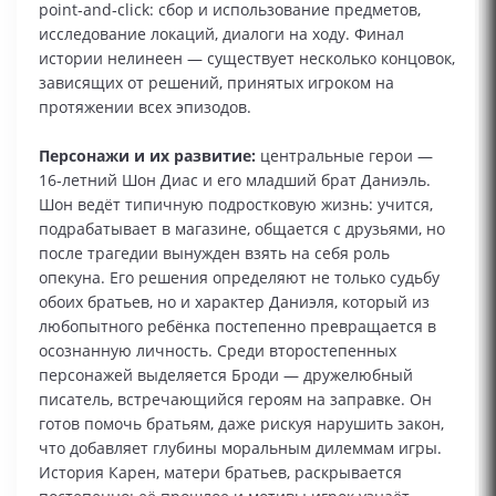
point‑and‑click: сбор и использование предметов,
исследование локаций, диалоги на ходу. Финал
истории нелинеен — существует несколько концовок,
зависящих от решений, принятых игроком на
протяжении всех эпизодов.
Персонажи и их развитие:
центральные герои —
16‑летний Шон Диас и его младший брат Даниэль.
Шон ведёт типичную подростковую жизнь: учится,
подрабатывает в магазине, общается с друзьями, но
после трагедии вынужден взять на себя роль
опекуна. Его решения определяют не только судьбу
обоих братьев, но и характер Даниэля, который из
любопытного ребёнка постепенно превращается в
осознанную личность. Среди второстепенных
персонажей выделяется Броди — дружелюбный
писатель, встречающийся героям на заправке. Он
готов помочь братьям, даже рискуя нарушить закон,
что добавляет глубины моральным дилеммам игры.
История Карен, матери братьев, раскрывается