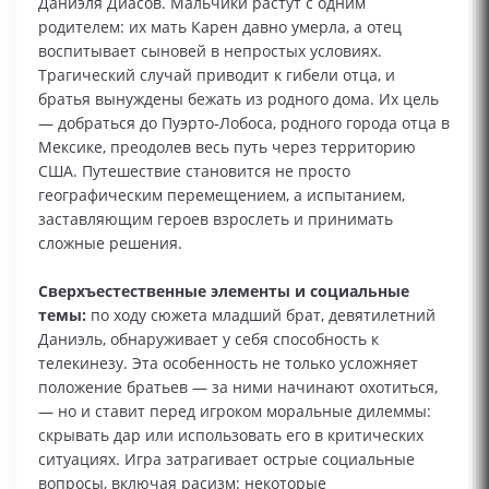
Даниэля Диасов. Мальчики растут с одним
родителем: их мать Карен давно умерла, а отец
воспитывает сыновей в непростых условиях.
Трагический случай приводит к гибели отца, и
братья вынуждены бежать из родного дома. Их цель
— добраться до Пуэрто‑Лобоса, родного города отца в
Мексике, преодолев весь путь через территорию
США. Путешествие становится не просто
географическим перемещением, а испытанием,
заставляющим героев взрослеть и принимать
сложные решения.
Сверхъестественные элементы и социальные
темы:
по ходу сюжета младший брат, девятилетний
Даниэль, обнаруживает у себя способность к
телекинезу. Эта особенность не только усложняет
положение братьев — за ними начинают охотиться,
— но и ставит перед игроком моральные дилеммы:
скрывать дар или использовать его в критических
ситуациях. Игра затрагивает острые социальные
вопросы, включая расизм: некоторые