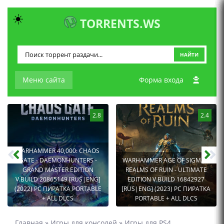
☀️
TORRENTS.WS
НАЙТИ
Меню сайта
Форма входа
2.8
2.4
WARHAMMER 40,000: CHAOS
GATE - DAEMONHUNTERS -
WARHAMMER AGE OF SIGMAR:
GRAND MASTER EDITION
REALMS OF RUIN - ULTIMATE
V.BUILD 20865149 [RUS|ENG]
EDITION V.BUILD 16842927
(2022) PC ПИРАТКА PORTABLE
[RUS|ENG] (2023) PC ПИРАТКА
+ ALL DLCS
PORTABLE + ALL DLCS
Главная
»
Игры для консолей
»
Игры для PS4