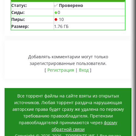
Статус:
✅
Проверено
Сиды:
0
Пиры:
10
Размер:
1.76 ГБ
Добавлять комментарии могут только
зарегистрированные пользователи.
[
Регистрация
|
Вход
]
Все торрент файлы на сайте взяты из открытых
источников. Любая торрент раздача нарушающая
авторские права будет сразу же удалена по первому
требованию правообладателя. Претензии
правообладателей принимаются через
форму
обратной связи
Copyright © 2025-2026 - TORRENTS.WS | Все права