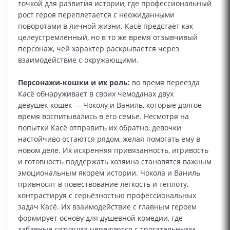
точкой для развития истории, где профессиональный
рост героя переплетается с неожиданными
поворотами в личной жизни. Касё предстаёт как
целеустремлённый, но в то же время отзывчивый
персонаж, чей характер раскрывается через
взаимодействие с окружающими.
Персонажи‑кошки и их роль:
во время переезда
Касё обнаруживает в своих чемоданах двух
девушек‑кошек — Чоколу и Ваниль, которые долгое
время воспитывались в его семье. Несмотря на
попытки Касё отправить их обратно, девочки
настойчиво остаются рядом, желая помогать ему в
новом деле. Их искренняя привязанность, игривость
и готовность поддержать хозяина становятся важным
эмоциональным якорем истории. Чокола и Ваниль
привносят в повествование лёгкость и теплоту,
контрастируя с серьёзностью профессиональных
задач Касё. Их взаимодействие с главным героем
формирует основу для душевной комедии, где
забавные ситуации чередуются с трогательными