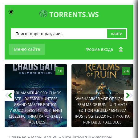
☀️
TORRENTS.WS
НАЙТИ
Меню сайта
Форма входа
2.8
2.4
WARHAMMER 40,000: CHAOS
GATE - DAEMONHUNTERS -
WARHAMMER AGE OF SIGMAR:
GRAND MASTER EDITION
REALMS OF RUIN - ULTIMATE
V.BUILD 20865149 [RUS|ENG]
EDITION V.BUILD 16842927
(2022) PC ПИРАТКА PORTABLE
[RUS|ENG] (2023) PC ПИРАТКА
+ ALL DLCS
PORTABLE + ALL DLCS
Главная
»
Игры для PC
»
Simulation/Симуляторы