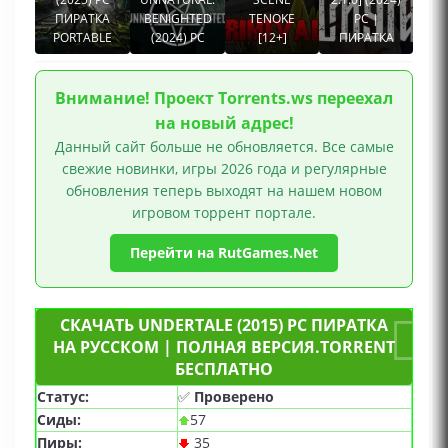
ПИРАТКА
BENIGHTED
TENOKE
PC |
PORTABLE
(2024) PC
[12+]
ПИРАТКА
Внимание! Проект Torrents.ws переехал
на новый адрес!
Данный сайт больше не обновляется. Все самые
свежие новинки, игры 2026 года и регулярные
обновления теперь выходят на нашем новом
игровом торрент портале.
Перейти на RutGames.Net
СКАЧАТЬ UNDERTALE (2015) PC ПИРАТКА
НА РУССКОМ | ПОЛНАЯ ВЕРСИЯ.TORRENT
БЕСПЛАТНО
Статус:
✅
Проверено
Сиды:
57
Пиры:
35