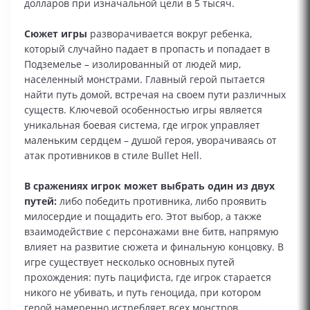
долларов при изначальной цели в 5 тысяч.
Сюжет игры
разворачивается вокруг ребенка,
который случайно падает в пропасть и попадает в
Подземелье – изолированный от людей мир,
населенный монстрами. Главный герой пытается
найти путь домой, встречая на своем пути различных
существ. Ключевой особенностью игры является
уникальная боевая система, где игрок управляет
маленьким сердцем – душой героя, уворачиваясь от
атак противников в стиле Bullet Hell.
В сражениях игрок может выбрать один из двух
путей:
либо победить противника, либо проявить
милосердие и пощадить его. Этот выбор, а также
взаимодействие с персонажами вне битв, напрямую
влияет на развитие сюжета и финальную концовку. В
игре существует несколько основных путей
прохождения: путь пацифиста, где игрок старается
никого не убивать, и путь геноцида, при котором
герой намеренно истребляет всех монстров.