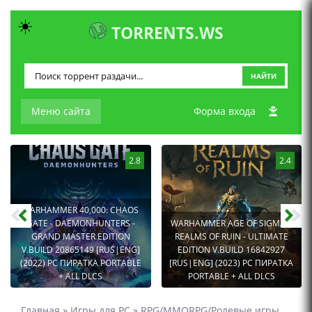
☀️
TORRENTS.WS
НАЙТИ
Меню сайта
Форма входа
2.8
2.4
WARHAMMER 40,000: CHAOS
GATE - DAEMONHUNTERS -
WARHAMMER AGE OF SIGMAR:
GRAND MASTER EDITION
REALMS OF RUIN - ULTIMATE
V.BUILD 20865149 [RUS|ENG]
EDITION V.BUILD 16842927
(2022) PC ПИРАТКА PORTABLE
[RUS|ENG] (2023) PC ПИРАТКА
+ ALL DLCS
PORTABLE + ALL DLCS
Главная
»
Игры для PC
»
RPG/MMORPG/Ролевые игры