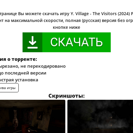
ранице Вы можете скачать игру Y. Village - The Visitors (2024)
нт на максимальной скорости, полная (русская) версия без ог
кнопке ниже
я о торренте:
ырезано, не перекодировано
о последней версии
ыстрая установка
ива игры
Скриншоты: