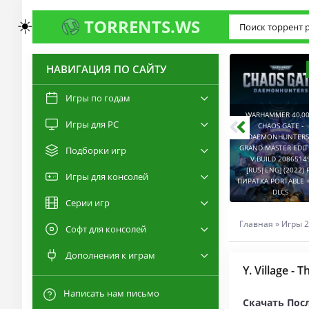
☀️
TORRENTS.WS
НАВИГАЦИЯ ПО САЙТУ
3.0
2.6
Игры по годам
WARHAMMER 40,00
Игры для PC
RESIDENT EVIL 9:
CHAOS GATE -
REQUIEM / BIOHAZARD
DAEMONHUNTERS 
REQUIEM - DELUXE
GRAND MASTER EDI
Подборки игр
EDITION V.BUILD
V.BUILD 2086514
22277314 [RUS|ENG]
CAPTURED 2 V.2.1.0.6
[RUS|ENG] (2022) 
Игры для консолей
(2026) PC ПИРАТКА
[RUS|ENG] (2026) PC
ПИРАТКА PORTABLE +
PORTABLE + ALL DLCS
ПИРАТКА PORTABLE
DLCS
Серии игр
Главная
»
Игры 2
Софт для консолей
Дополнения к играм
Y. Village - 
Написать нам письмо
Скачать Посл