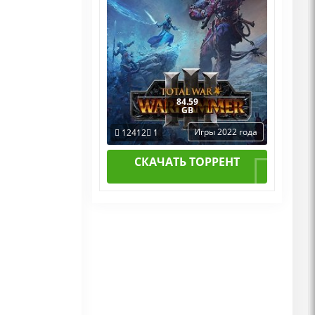
84.59
GB
Игры 2022 года
12412
1
СКАЧАТЬ ТОРРЕНТ