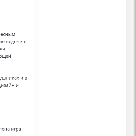
ересным
ие недочеты
ля
ующей
аушниках и в
дизайн и
влена игра