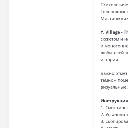
Психологиче
Головоломо
Мистических
Y. Village - T
сюжетом и н
и монотонно
любителей ж
истории.
Важно отмет
темном поме
визуальные 
Инструкция
1. Смонтиро
2. Установит
3. Скопирова