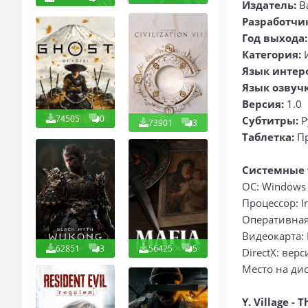
Издатель:
Ba
Разработчи
Год выхода:
Категория:
И
Язык интер
Язык озвуч
Версия:
1.0
74505
0
Субтитры:
Р
73901
3
Таблетка:
Пр
Системные тр
ОС: Windows 
Процессор: In
Оперативная
Видеокарта:
62851
3
56425
5
DirectX: вер
Место на дис
Y. Village - T