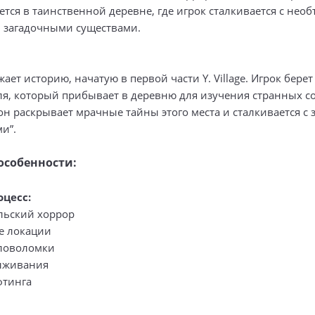
ется в таинственной деревне, где игрок сталкивается с не
 загадочными существами.
ает историю, начатую в первой части Y. Village. Игрок берет
ля, который прибывает в деревню для изучения странных с
он раскрывает мрачные тайны этого места и сталкивается с
и”.
особенности:
оцесс:
льский хоррор
е локации
оловоломки
ыживания
фтинга