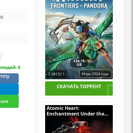
Пиратка Portable + All
DLCs
26
134.75
GB
людей: 0
Игры 2024 года
3815
1
уппу
СКАЧАТЬ ТОРРЕНТ
m
ния
Atomic Heart:
Enchantment Under the
Sea (Чары Морских
Глубин) [RUS|ENG] (2025)
PC Пиратка Portable с