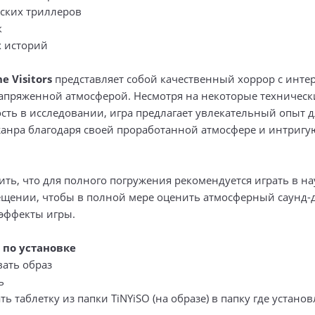
ских триллеров
к
 историй
he Visitors
представляет собой качественный хоррор с инт
апряженной атмосферой. Несмотря на некоторые техническ
сть в исследовании, игра предлагает увлекательный опыт д
анра благодаря своей проработанной атмосфере и интриг
ить, что для полного погружения рекомендуется играть в н
щении, чтобы в полной мере оценить атмосферный саунд-
эффекты игры.
 по установке
вать образ
ь
ть таблетку из папки TiNYiSO (на образе) в папку где устано