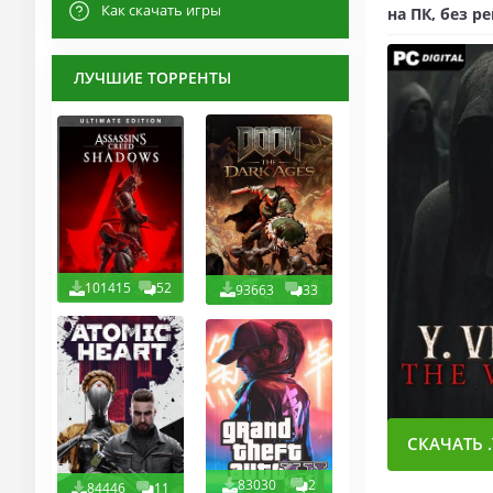
Как скачать игры
на ПК, без р
ЛУЧШИЕ ТОРРЕНТЫ
101415
52
93663
33
СКАЧАТЬ .
83030
2
84446
11