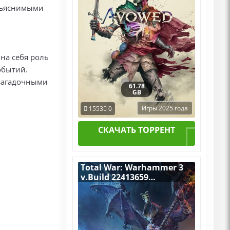
объяснимыми
 на себя роль
обытий.
 загадочными
61.78
GB
Игры 2025 года
1553
0
СКАЧАТЬ ТОРРЕНТ
Total War: Warhammer 3
v.Build 22413659
[RUS|ENG] (2022) PC
RePack by R.G. Механики
со всеми Дополнениями