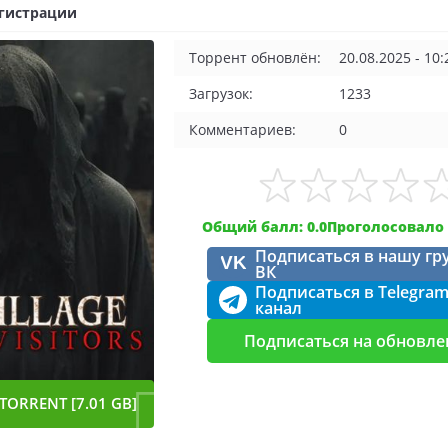
егистрации
Торрент обновлён:
20.08.2025 - 10:
Загрузок:
1233
Комментариев:
0
Общий балл: 0.0
Проголосовало 
Подписаться в нашу гр
VK
ВК
Подписаться в Telegra
канал
Подписаться на обновле
TORRENT [7.01 GB]