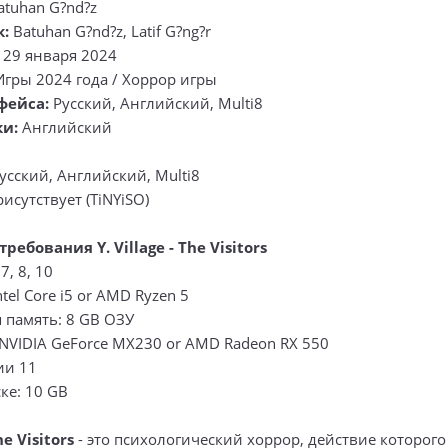
tuhan G?nd?z
к:
Batuhan G?nd?z, Latif G?ng?r
29 января 2024
гры 2024 года / Хоррор игры
фейса:
Русский, Английский, Multi8
ки:
Английский
усский, Английский, Multi8
исутствует (TiNYiSO)
ебования Y. Village - The Visitors
7, 8, 10
tel Core i5 or AMD Ryzen 5
 память: 8 GB ОЗУ
 NVIDIA GeForce MX230 or AMD Radeon RX 550
сии 11
ке: 10 GB
he Visitors
- это психологический хоррор, действие которого