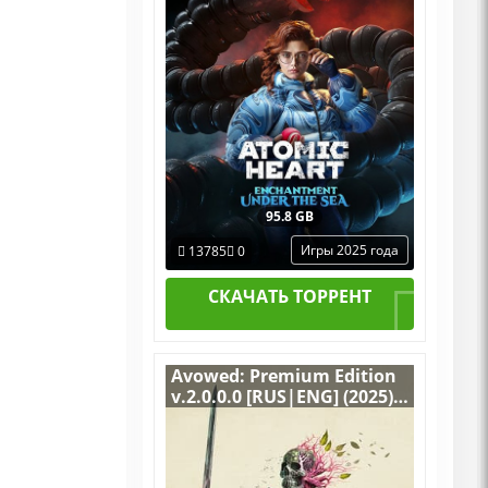
Русской озвучкой + ALL
DLCs
95.8 GB
Игры 2025 года
13785
0
СКАЧАТЬ ТОРРЕНТ
Avowed: Premium Edition
v.2.0.0.0 [RUS|ENG] (2025)
PC RePack от Wanterlude +
все DLC