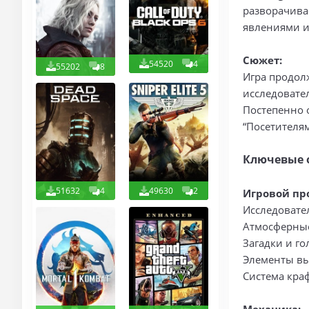
разворачива
явлениями и
Сюжет:
54520
4
55202
8
Игра продолж
исследовате
Постепенно 
“Посетителям
Ключевые 
51632
4
49630
2
Игровой пр
Исследовате
Атмосферны
Загадки и г
Элементы в
Система кра