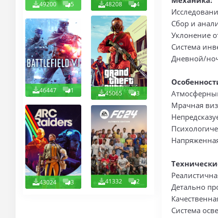
Механика:
49200
5
48208
4
Исследовани
Сбор и анал
Уклонение о
Система инв
Дневной/но
Особенност
46447
1
Атмосферный
45065
3
Мрачная виз
Непредсказу
Психологиче
Напряженная
Технически
Реалистична
41332
2
43024
3
Детально пр
Качественна
Система осв