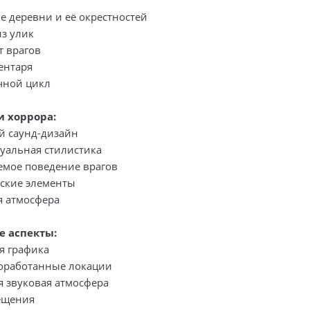
е деревни и её окрестностей
из улик
т врагов
ентаря
чной цикл
и хоррора:
 саунд-дизайн
уальная стилистика
емое поведение врагов
ские элементы
 атмосфера
е аспекты:
я графика
оработанные локации
я звуковая атмосфера
ещения