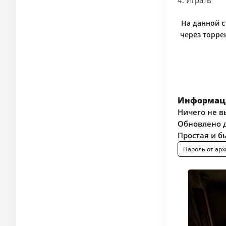
4. Играть
На данной ст
через торре
Информаци
Ничего не в
Обновлено д
Простая и б
Пароль от арх