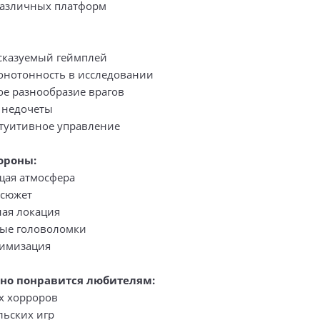
различных платформ
сказуемый геймплей
онотонность в исследовании
е разнообразие врагов
 недочеты
нтуитивное управление
ороны:
щая атмосфера
 сюжет
ая локация
ые головоломки
тимизация
нно понравится любителям:
х хорроров
льских игр