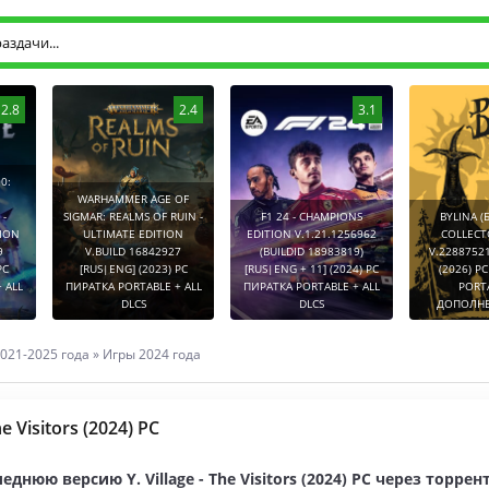
2.8
2.4
3.1
0:
WARHAMMER AGE OF
-
SIGMAR: REALMS OF RUIN -
F1 24 - CHAMPIONS
BYLINA (
TION
ULTIMATE EDITION
EDITION V.1.21.1256962
COLLECT
9
V.BUILD 16842927
(BUILDID 18983819)
V.2288752
PC
[RUS|ENG] (2023) PC
[RUS|ENG + 11] (2024) PC
(2026) P
 ALL
ПИРАТКА PORTABLE + ALL
ПИРАТКА PORTABLE + ALL
PORT
DLCS
DLCS
ДОПОЛНЕ
021-2025 года
»
Игры 2024 года
The Visitors (2024) PC
еднюю версию Y. Village - The Visitors (2024) PC через торре