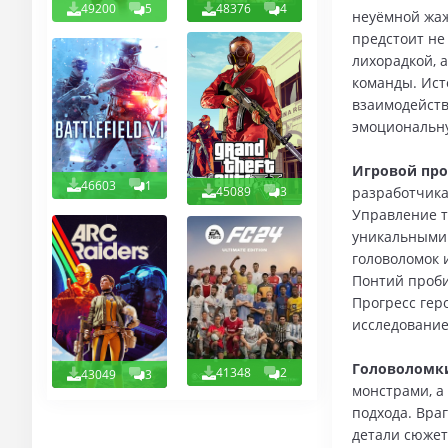
49200
5
48376
4
неуёмной жаж
предстоит не
лихорадкой, 
команды. Ист
взаимодейств
эмоциональн
Игровой про
46603
1
45089
3
разработчика
Управление т
уникальными 
головоломок 
Понтий проби
Прогресс гер
исследование
Головоломки
41348
2
43049
3
монстрами, а
подхода. Вра
детали сюжет