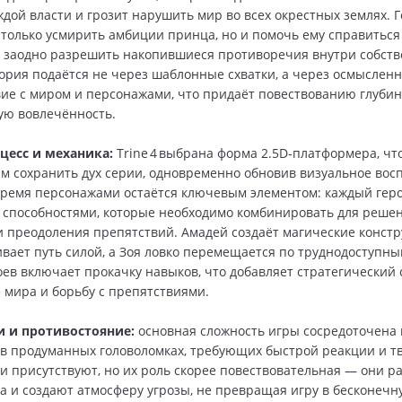
дой власти и грозит нарушить мир во всех окрестных землях. 
 только усмирить амбиции принца, но и помочь ему справиться
а заодно разрешить накопившиеся противоречия внутри собст
ория подаётся не через шаблонные схватки, а через осмыслен
ие с миром и персонажами, что придаёт повествованию глубин
ую вовлечённость.
цесс и механика:
Trine 4 выбрана форма 2.5D‑платформера, чт
м сохранить дух серии, одновременно обновив визуальное вос
ремя персонажами остаётся ключевым элементом: каждый геро
способностями, которые необходимо комбинировать для реше
и преодоления препятствий. Амадей создаёт магические констр
вает путь силой, а Зоя ловко перемещается по труднодоступны
оев включает прокачку навыков, что добавляет стратегический 
 мира и борьбу с препятствиями.
 и противостояние:
основная сложность игры сосредоточена н
 в продуманных головоломках, требующих быстрой реакции и т
ги присутствуют, но их роль скорее повествовательная — они 
а и создают атмосферу угрозы, не превращая игру в бесконечн