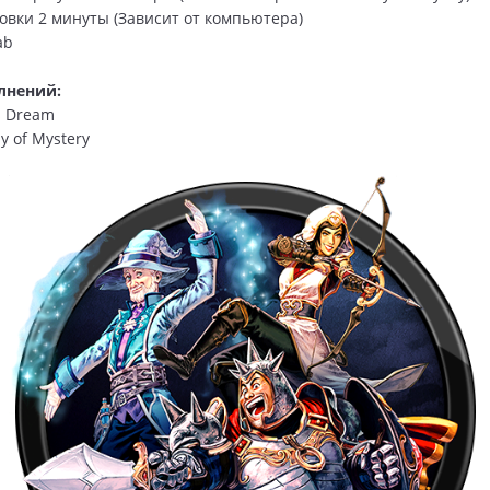
новки 2 минуты (Зависит от компьютера)
ab
лнений:
's Dream
y of Mystery