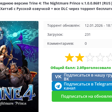
еднюю версию Trine 4: The Nightmare Prince v.1.0.0.8681 [RUS
 Хаттаб c Русской озвучкой + все DLC через торрент бесплатн
Торрент обновлён:
12.01.2026 - 18:
Загрузок:
231
Комментариев:
0
Общий балл: 2.0
Проголосовало 
Подписаться в нашу гр
VK
ВК
Подписаться в Telegra
канал
Подписаться на обновле