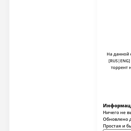
На данной с
[RUS|ENG] 
торрент 
Информаци
Ничего не в
Обновлено д
Простая и б