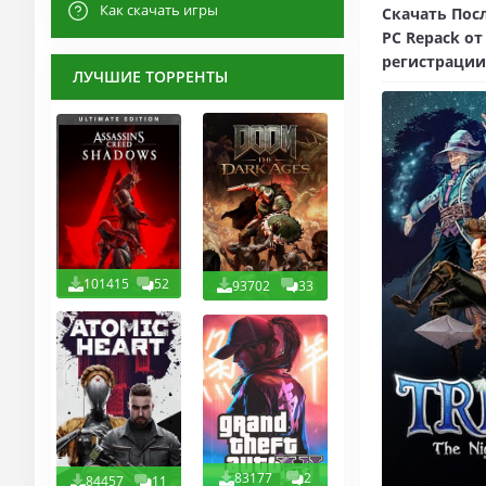
Как скачать игры
Скачать Посл
PC Repack от
регистрации
ЛУЧШИЕ ТОРРЕНТЫ
101415
52
93702
33
83177
2
84457
11