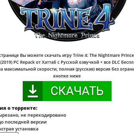
транице Вы можете скачать игру Trine 4: The Nightmare Prince 
(2019) PC Repack от Хаттаб c Русской озвучкой + все DLC бесп
на максимальной скорости, полная (русская) версия без огран
кнопке ниже
я о торренте:
ырезано, не перекодировано
о последней версии
ыстрая установка