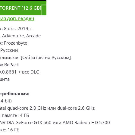
TORRENT [12.6 GB]
 ИЗ ДОП. РАЗДАЧ
а:
8 окт. 2019 г.
, Adventure, Arcade
к:
Frozenbyte
Русский
лийская [Субтитры на Русском]
я:
RePack
0.0.8681 + все DLC
шита
требования:
4-bit)
tel quad-core 2.0 GHz или dual-core 2.6 GHz
память: 4 ГБ
 NVIDIA GeForce GTX 560 или AMD Radeon HD 5700
ке: 16 ГБ