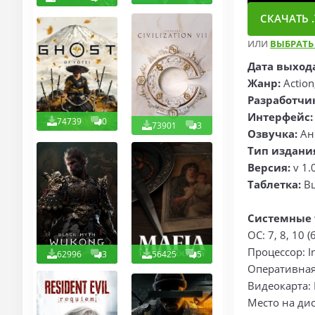
СКАЧАТЬ .
ИЛИ
ВЫБРАТЬ
Дата выход
Жанр:
Action
Разработчи
Интерфейс:
74739
0
73901
3
Озвучка:
Анг
Тип издани
Версия:
v 1.
Таблетка:
В
Системные 
ОС: 7, 8, 10 (6
Процессор: In
62996
3
56425
5
Оперативная 
Видеокарта:
Место на дис