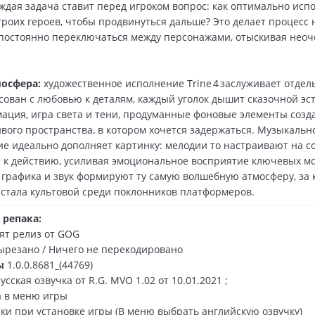
ждая задача ставит перед игроком вопрос: как оптимально исп
троих героев, чтобы продвинуться дальше? Это делает процес
 постоянно переключаться между персонажами, отыскивая нео
мосфера:
художественное исполнение Trine 4 заслуживает отде
ован с любовью к деталям, каждый уголок дышит сказочной эст
ация, игра света и тени, продуманные фоновые элементы созд
ого пространства, в котором хочется задержаться. Музыкальн
е идеально дополняет картинку: мелодии то настраивают на со
 к действию, усиливая эмоциональное восприятие ключевых мо
 графика и звук формируют ту самую волшебную атмосферу, за
и стала культовой среди поклонников платформеров.
 репака:
зят релиз от GOG
вырезано / Ничего не перекодировано
ы
1.0.0.8681_(44769)
усская озвучка от R.G. MVO 1.02 от 10.01.2021 ;
а в меню игры
чки при установке игры (В меню выбрать английскую озвучку)