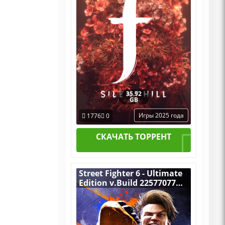
35.92
GB
Игры 2025 года
1776
0
СКАЧАТЬ ТОРРЕНТ
Street Fighter 6 - Ultimate
Edition v.Build 22577077
[RUS|ENG] (2023) PC
Пиратка Portable + All
DLCs