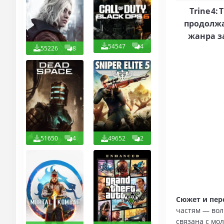
Trine 4
продолж
жанра з
54547
4
55226
8
51650
4
49652
2
Сюжет и пер
частям — вол
связана с мо