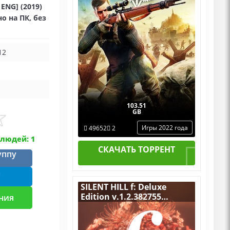
|ENG] (2019)
Дополнениями
о на ПК, без
12
103.51
GB
Игры 2022 года
49652
2
людей: 1
СКАЧАТЬ ТОРРЕНТ
уппу
m
SILENT HILL f: Deluxe
Edition v.1.2.382755
ния
[RUS|ENG] (2025) PC
RePack от Wanterlude со
всеми DLC