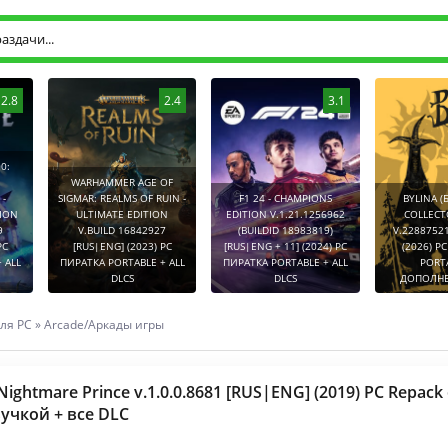
2.8
2.4
3.1
0:
WARHAMMER AGE OF
-
SIGMAR: REALMS OF RUIN -
F1 24 - CHAMPIONS
BYLINA (
TION
ULTIMATE EDITION
EDITION V.1.21.1256962
COLLECT
9
V.BUILD 16842927
(BUILDID 18983819)
V.2288752
PC
[RUS|ENG] (2023) PC
[RUS|ENG + 11] (2024) PC
(2026) P
 ALL
ПИРАТКА PORTABLE + ALL
ПИРАТКА PORTABLE + ALL
PORT
DLCS
DLCS
ДОПОЛНЕ
ля PC
»
Arcade/Аркады игры
 Nightmare Prince v.1.0.0.8681 [RUS|ENG] (2019) PC Repack
учкой + все DLC