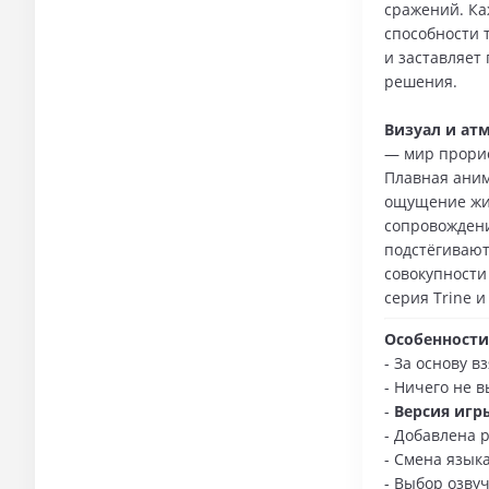
сражений. Ка
способности 
и заставляет
решения.
Визуал и ат
— мир прорис
Плавная аним
ощущение жив
сопровождени
подстёгивают
совокупности
серия Trine 
Особенности
- За основу в
- Ничего не 
-
Версия игр
- Добавлена р
- Смена язык
- Выбор озву