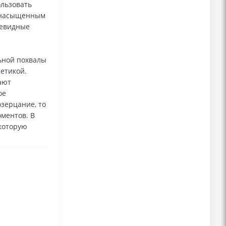
ользовать
с насыщенным
чевидные
льной похвалы
етикой.
ают
ое
зерцание, то
ментов. В
 которую