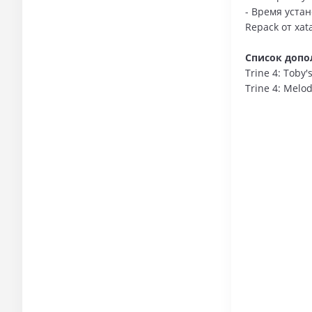
- Время уста
Repack от xat
Список допо
Trine 4: Toby
Trine 4: Melod