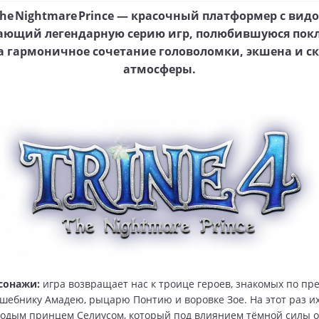
: The Nightmare Prince — красочный платформер с видо
ающий легендарную серию игр, полюбившуюся пок
а гармоничное сочетание головоломки, экшена и с
атмосферы.
сонажи:
игра возвращает нас к троице героев, знакомых по п
шебнику Амадею, рыцарю Понтию и воровке Зое. На этот раз и
лодым принцем Селиусом, который под влиянием тёмной силы 