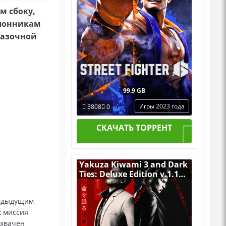
м сбоку,
лонникам
казочной
99.9 GB
Игры 2023 года
3808
0
СКАЧАТЬ ТОРРЕНТ
Yakuza Kiwami 3 and Dark
Ties: Deluxe Edition v.1.13
(Build 21991519) [RUS|ENG]
(2026) PC Пиратка
редыдущим
Portable + All DLCs
х миссия
охвачен