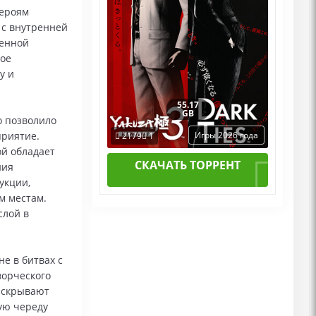
Героям
 с внутренней
венной
ное
у и
55.17
GB
о позволило
приятие.
Игры 2026 года
2179
1
й обладает
СКАЧАТЬ ТОРРЕНТ
ния
укции,
м местам.
слой в
е в битвах с
ворческого
раскрывают
ую череду