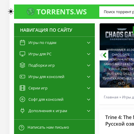
☀️
TORRENTS.WS
НАВИГАЦИЯ ПО САЙТУ
3.0
2.6
Игры по годам
WARHAMMER 40,00
Игры для PC
RESIDENT EVIL 9:
CHAOS GATE -
REQUIEM / BIOHAZARD
DAEMONHUNTERS 
REQUIEM - DELUXE
GRAND MASTER EDI
Подборки игр
EDITION V.BUILD
V.BUILD 2086514
22277314 [RUS|ENG]
CAPTURED 2 V.2.1.0.6
[RUS|ENG] (2022) 
Игры для консолей
(2026) PC ПИРАТКА
[RUS|ENG] (2026) PC
ПИРАТКА PORTABLE +
PORTABLE + ALL DLCS
ПИРАТКА PORTABLE
DLCS
Серии игр
Главная
»
Игры д
Софт для консолей
Дополнения к играм
Trine 4: The
Русской озв
Написать нам письмо