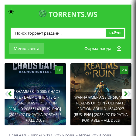
☀️
TORRENTS.WS
НАЙТИ
Меню сайта
Форма входа
2.8
2.4
WARHAMMER 40,000: CHAOS
GATE - DAEMONHUNTERS -
WARHAMMER AGE OF SIGMAR:
GRAND MASTER EDITION
REALMS OF RUIN - ULTIMATE
V.BUILD 20865149 [RUS|ENG]
EDITION V.BUILD 16842927
(2022) PC ПИРАТКА PORTABLE
[RUS|ENG] (2023) PC ПИРАТКА
+ ALL DLCS
PORTABLE + ALL DLCS
Главная
»
Игры 2021-2025 года
»
Игры 2023 года