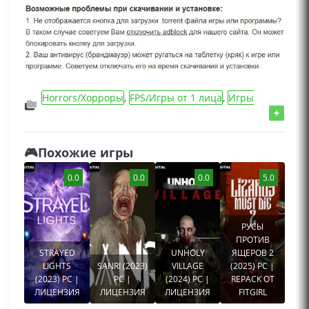
Horrors/Хорроры
,
FPS/Игры от 1 лица
,
Игры
2023 года
,
Игры про выживание
,
Adventure/
+
Приключения игры
🎮Похожие игры
0.0
0.0
0.0
5.0
РУСЫ
ПРОТИВ
STRAYED
UNHOLY
ЯЩЕРОВ 2
LIGHTS
SANRI (2023)
VILLAGE
(2025) PC |
(2023) PC |
PC |
(2024) PC |
REPACK ОТ
ЛИЦЕНЗИЯ
ЛИЦЕНЗИЯ
ЛИЦЕНЗИЯ
FITGIRL