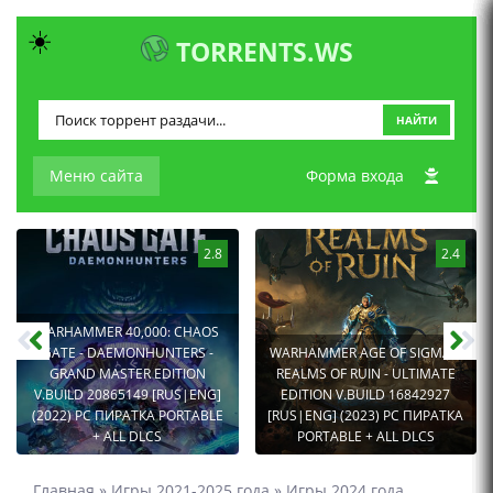
☀️
TORRENTS.WS
НАЙТИ
Меню сайта
Форма входа
2.8
2.4
WARHAMMER 40,000: CHAOS
GATE - DAEMONHUNTERS -
WARHAMMER AGE OF SIGMAR:
GRAND MASTER EDITION
REALMS OF RUIN - ULTIMATE
V.BUILD 20865149 [RUS|ENG]
EDITION V.BUILD 16842927
(2022) PC ПИРАТКА PORTABLE
[RUS|ENG] (2023) PC ПИРАТКА
+ ALL DLCS
PORTABLE + ALL DLCS
Главная
»
Игры 2021-2025 года
»
Игры 2024 года