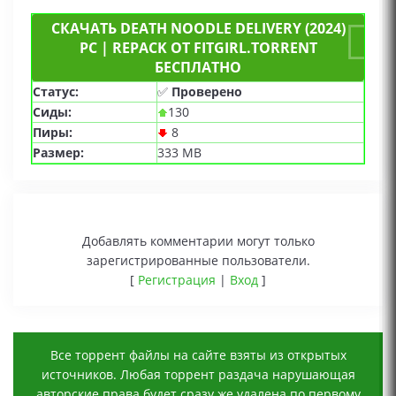
СКАЧАТЬ DEATH NOODLE DELIVERY (2024)
PC | REPACK ОТ FITGIRL.TORRENT
БЕСПЛАТНО
Статус:
✅
Проверено
Сиды:
130
Пиры:
8
Размер:
333 MB
Добавлять комментарии могут только
зарегистрированные пользователи.
[
Регистрация
|
Вход
]
Все торрент файлы на сайте взяты из открытых
источников. Любая торрент раздача нарушающая
авторские права будет сразу же удалена по первому