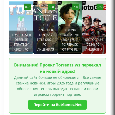
0.0
0.0
5.0
0.0
YET
ANOTHER
BEYOND
TDS - TOWER
FANTASY
GOOD & EVIL
DEFENSE
TITLE (2024)
(2024|RUS)
MOTOGP 24
STRATEGY
PC |
PC REPACK
(2024) PC |
(2024) PC
ЛИЦЕНЗИЯ
ОТ FITGIRL
ЛИЦЕНЗИЯ
Внимание! Проект Torrents.ws переехал
на новый адрес!
Данный сайт больше не обновляется. Все самые
свежие новинки, игры 2026 года и регулярные
обновления теперь выходят на нашем новом
игровом торрент портале.
Перейти на RutGames.Net