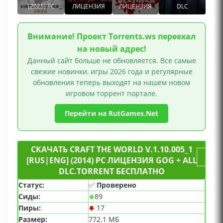
(2025) PC
ЛИЦЕНЗИЯ
ЛИЦЕНЗИЯ
DLC
открытом мире, Открытый мир, Управление
ресурсами, Редактор уровней, Для нескольких
игроков, Совместная игра по сети, Кооператив,
Внимание! Проект Torrents.ws переехал
Для одного игрока, GOG игры
на новый адрес!
Данный сайт больше не обновляется. Все самые
свежие новинки, игры 2026 года и регулярные
обновления теперь выходят на нашем новом
игровом торрент портале.
Перейти на RutGames.Net
СКАЧАТЬ CRAFT THE WORLD V.1.10.005_1
[RUS|ENG] (2014) PC ЛИЦЕНЗИЯ GOG + ALL
DLC.TORRENT БЕСПЛАТНО
Статус:
✅
Проверено
Сиды:
89
Пиры:
17
Размер:
772.1 МБ