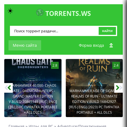
☀️
TORRENTS.WS
НАЙТИ
Меню сайта
Форма входа
2.8
2.4
WARHAMMER 40,000: CHAOS
GATE - DAEMONHUNTERS -
WARHAMMER AGE OF SIGMAR:
GRAND MASTER EDITION
REALMS OF RUIN - ULTIMATE
V.BUILD 20865149 [RUS|ENG]
EDITION V.BUILD 16842927
(2022) PC ПИРАТКА PORTABLE
[RUS|ENG] (2023) PC ПИРАТКА
+ ALL DLCS
PORTABLE + ALL DLCS
Главная
»
Игры для PC
»
Adventure/Приключения