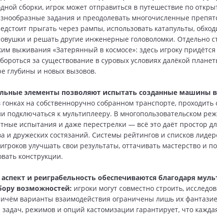
дной сборки, игрок может отправиться в путешествие по откры
знообразные задания и преодолевать многочисленные препят
едстоит прыгать через рампы, использовать катапульты, обход
овушки и решать другие инженерные головоломки. Отдельно с
им выживания «Затерянный в космосе»: здесь игроку придётся 
 бороться за существование в суровых условиях далёкой планет
ре глубины и новых вызовов.
льные элементы позволяют испытать созданные машины в 
в гонках на собственноручно собранном транспорте, проходить
и подключаться к мультиплееру. В многопользовательском ре
стные испытания и даже перестрелки — всё это даёт простор д
а и дружеских состязаний. Системы рейтингов и списков лидер
игроков улучшать свои результаты, оттачивать мастерство и п
вать конструкции.
аспект и реиграбельность обеспечиваются благодаря муль
бору возможностей:
игроки могут совместно строить, исследо
ричём варианты взаимодействия ограничены лишь их фантазие
 задач, режимов и опций кастомизации гарантирует, что кажда