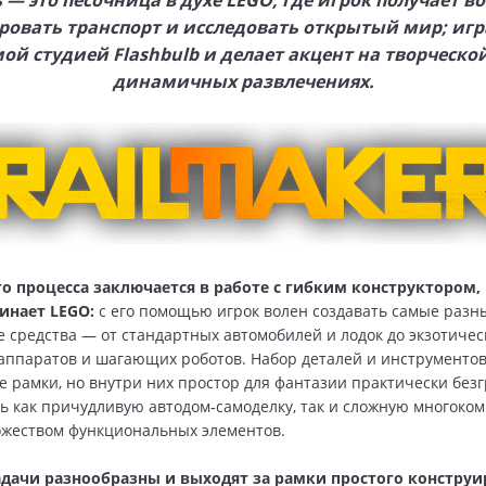
s — это песочница в духе LEGO, где игрок получает 
ровать транспорт и исследовать открытый мир; игр
й студией Flashbulb и делает акцент на творческо
динамичных развлечениях.
го процесса заключается в работе с гибким конструктором
инает LEGO:
с его помощью игрок волен создавать самые разн
 средства — от стандартных автомобилей и лодок до экзотичес
аппаратов и шагающих роботов. Набор деталей и инструментов
 рамки, но внутри них простор для фантазии практически без
ь как причудливую автодом‑самоделку, так и сложную многоко
жеством функциональных элементов.
дачи разнообразны и выходят за рамки простого конструи