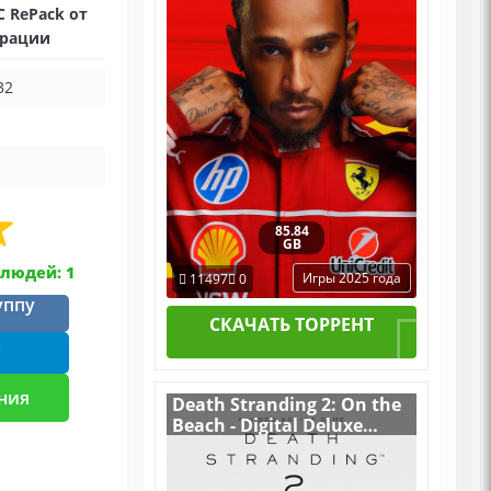
C RePack от
трации
32
85.84
GB
людей: 1
Игры 2025 года
11497
0
уппу
СКАЧАТЬ ТОРРЕНТ
m
ния
Death Stranding 2: On the
Beach - Digital Deluxe
Edition v.1.2.57.0
[RUS|ENG] (2026) PC
RePack by R.G. Механики