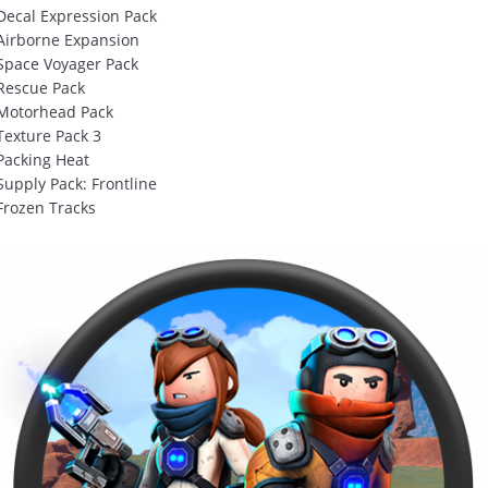
Decal Exprеssion Pack
 Airborne Expansion
 Space Voyager Pack
 Rescue Pack
 Motorhead Pack
Texture Pack 3
Packing Heat
Supply Pack: Frontline
Frozen Tracks