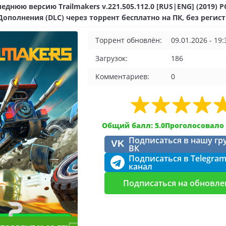
еднюю версию Trailmakers v.221.505.112.0 [RUS|ENG] (2019) P
ополнения (DLC) через торрент бесплатно на ПК, без регис
Торрент обновлён:
09.01.2026 - 19:
Загрузок:
186
Комментариев:
0
Общий балл: 5.0
Проголосовало 
Подписаться в нашу гр
VK
ВК
Подписаться в Telegra
канал
Подписаться на обновле