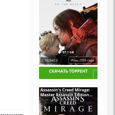
со всеми Дополнениями
97.1 GB
Игры 2026 года
10294
0
СКАЧАТЬ ТОРРЕНТ
Assassin's Creed Mirage:
Master Assassin Edition
v.1.1.1 [RUS|ENG] (2024) PC
Пиратка Portable + All
DLCs