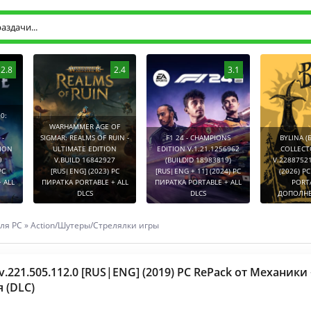
2.8
2.4
3.1
0:
WARHAMMER AGE OF
-
SIGMAR: REALMS OF RUIN -
F1 24 - CHAMPIONS
BYLINA (
TION
ULTIMATE EDITION
EDITION V.1.21.1256962
COLLECT
9
V.BUILD 16842927
(BUILDID 18983819)
V.2288752
PC
[RUS|ENG] (2023) PC
[RUS|ENG + 11] (2024) PC
(2026) P
 ALL
ПИРАТКА PORTABLE + ALL
ПИРАТКА PORTABLE + ALL
PORT
DLCS
DLCS
ДОПОЛНЕ
ля PC
»
Action/Шутеры/Стрелялки игры
 v.221.505.112.0 [RUS|ENG] (2019) PC RePack от Механики 
 (DLC)