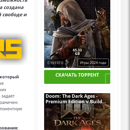
возможность
а создана
й свободе и
65.33
GB
Игры 2024 года
1611
0
СКАЧАТЬ ТОРРЕНТ
, который
ые
ких
Doom: The Dark Ages -
 задаёт
Premium Edition v.Build
граничен:
20760608 [RUS|ENG] (2025)
мпонентную
PC RePack от Селезень со
всеми DLC
рования: