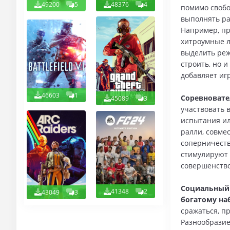
49200
5
48376
4
помимо свобо
выполнять ра
Например, пр
хитроумные л
выделить реж
строить, но и
добавляет иг
46603
1
Соревновате
45089
3
участвовать 
испытания ил
ралли, совме
соперничеств
стимулируют 
совершенство
Социальный 
41348
2
43049
3
богатому на
сражаться, п
Разнообразие