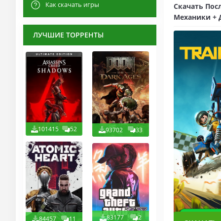
Как скачать игры
Скачать Посл
Механики + Д
ЛУЧШИЕ ТОРРЕНТЫ
101415
52
93702
33
83177
2
84457
11