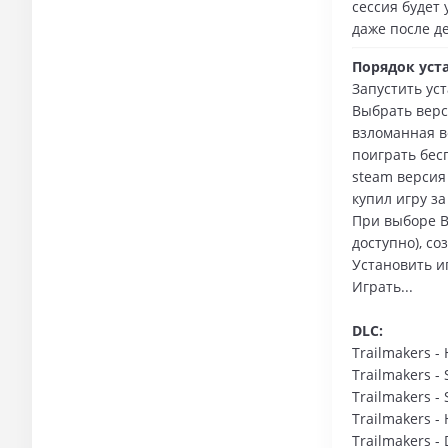
сессия будет
даже после д
Порядок уст
Запустить ус
Выбрать верс
взломанная ве
поиграть бес
steam версия
купил игру за
При выборе В
доступно), с
Установить и
Играть...
DLC:
Trailmakers - 
Trailmakers - 
Trailmakers - 
Trailmakers -
Trailmakers - 