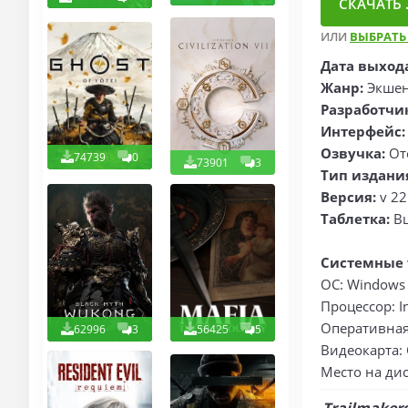
СКАЧАТЬ .
ИЛИ
ВЫБРАТЬ
Дата выход
Жанр:
Экшен
Разработчи
Интерфейс:
Озвучка:
От
74739
0
73901
3
Тип издани
Версия:
v 22
Таблетка:
В
Системные 
ОС: Windows 7
Процессор: In
Оперативная 
62996
3
56425
5
Видеокарта: 
Место на дис