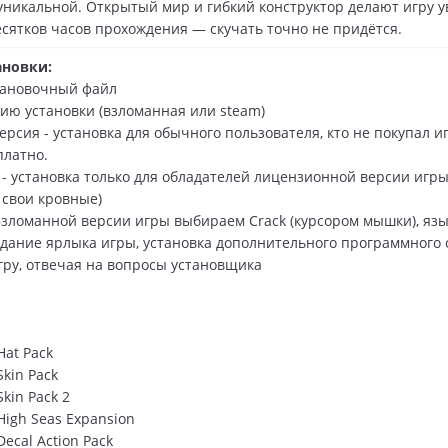
 уникальной. Открытый мир и гибкий конструктор делают игру 
есятков часов прохождения — скучать точно не придётся.
ановки:
тановочный файл
ию установки (взломанная или steam)
рсия - установка для обычного пользователя, кто не покупал иг
платно.
 - установка только для обладателей лицензионной версии игры 
 свои кровные)
зломанной версии игры выбираем Сrack (курсором мышки), язы
оздание ярлыка игры, установка дополнительного программного
гру, отвечая на вопросы установщика
Hat Pack
Skin Pack
Skin Pack 2
 High Seas Expansion
Decal Action Pack