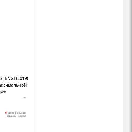
S|ENG] (2019)
максимальной
иже