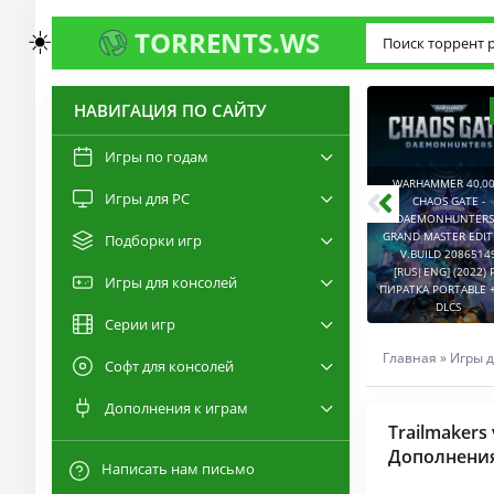
☀️
TORRENTS.WS
НАВИГАЦИЯ ПО САЙТУ
3.0
2.6
Игры по годам
WARHAMMER 40,00
Игры для PC
RESIDENT EVIL 9:
CHAOS GATE -
REQUIEM / BIOHAZARD
DAEMONHUNTERS 
REQUIEM - DELUXE
GRAND MASTER EDI
Подборки игр
EDITION V.BUILD
V.BUILD 2086514
22277314 [RUS|ENG]
CAPTURED 2 V.2.1.0.6
[RUS|ENG] (2022) 
Игры для консолей
(2026) PC ПИРАТКА
[RUS|ENG] (2026) PC
ПИРАТКА PORTABLE +
PORTABLE + ALL DLCS
ПИРАТКА PORTABLE
DLCS
Серии игр
Главная
»
Игры д
Софт для консолей
Дополнения к играм
Trailmakers
Дополнения
Написать нам письмо