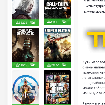
Trailmaker
конструи
независимо
54547
4
55226
8
Суть игрово
51650
4
49652
2
очень напом
транспортные
летательных 
определённые
можно собрат
машину с мно
Режимы и за