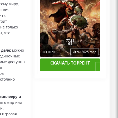
тому миру,
ствия.
ить
тоит
не только
ы, что
77.35
GB
деле:
можно
Игры 2025 года
1702
0
 одиночные
жиме доступны
СКАЧАТЬ ТОРРЕНТ
ля
ов
остоянно
типлееру и
вать мир или
й.
я игровая