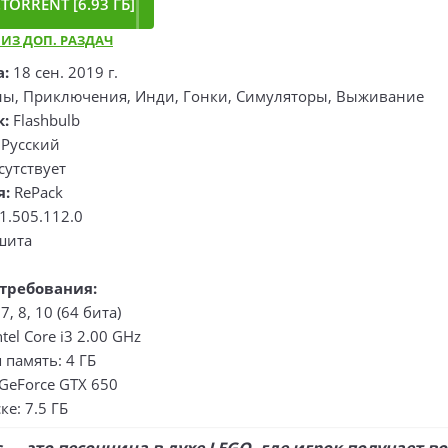
TORRENT [6.93 ГБ]
 ИЗ ДОП. РАЗДАЧ
а:
18 сен. 2019 г.
ы, Приключения, Инди, Гонки, Симуляторы, Выживание
к:
Flashbulb
Русский
сутствует
я:
RePack
1.505.112.0
шита
требования:
, 8, 10 (64 бита)
tel Core i3 2.00 GHz
память: 4 ГБ
GeForce GTX 650
ке: 7.5 ГБ