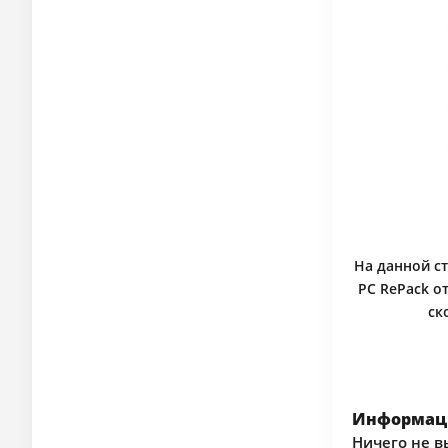
На данной ст
PC RePack о
ск
Информаци
Ничего не в