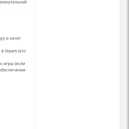
увлекательной
ру и хочет
в Steam (кто
к игры (если
 обеспечения