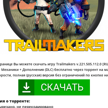
ранице Вы можете скачать игру Trailmakers v.221.505.112.0 [RU
т Механики + Дополнения (DLC) бесплатно через торрент на 
орости, полная (русская) версия без ограничений по кнопке н
я о торренте:
ырезано, не перекодировано