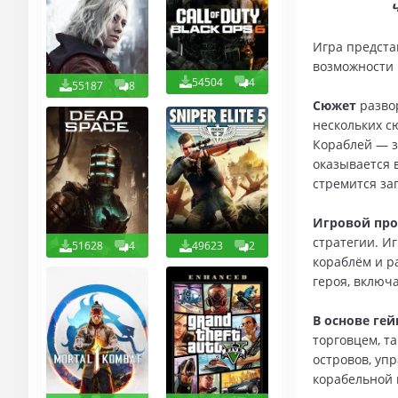
Игра предста
возможности
54504
4
55187
8
Сюжет
развор
нескольких с
Кораблей — з
оказывается 
стремится за
Игровой про
стратегии. И
51628
4
49623
2
кораблём и р
героя, включ
В основе ге
торговцем, т
островов, уп
корабельной 