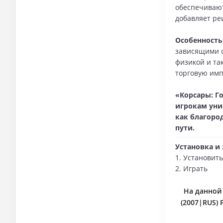
обеспечивают
добавляет ре
Особенност
зависящими 
физикой и та
торговую им
«Корсары: Г
игрокам уни
как благоро
пути.
Установка и 
1. Установить
2. Играть
На данной
(2007|RUS)