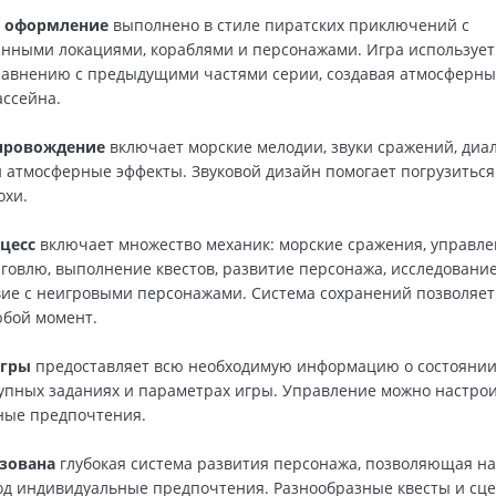
е оформление
выполнено в стиле пиратских приключений с
нными локациями, кораблями и персонажами. Игра используе
равнению с предыдущими частями серии, создавая атмосферн
ассейна.
провождение
включает морские мелодии, звуки сражений, диа
 атмосферные эффекты. Звуковой дизайн помогает погрузиться
охи.
цесс
включает множество механик: морские сражения, управл
рговлю, выполнение квестов, развитие персонажа, исследование
ие с неигровыми персонажами. Система сохранений позволяет
юбой момент.
игры
предоставляет всю необходимую информацию о состоянии
тупных заданиях и параметрах игры. Управление можно настро
ные предпочтения.
изована
глубокая система развития персонажа, позволяющая н
од индивидуальные предпочтения. Разнообразные квесты и сц