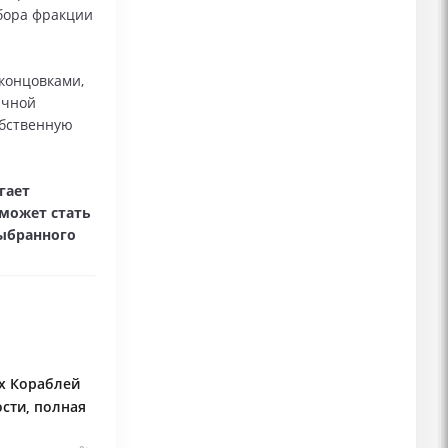
бора фракции
концовками,
ичной
обственную
гает
может стать
выбранного
х Кораблей
сти, полная