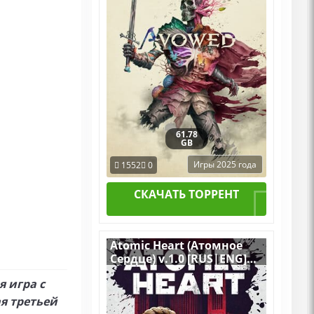
61.78
GB
Игры 2025 года
1552
0
СКАЧАТЬ ТОРРЕНТ
Atomic Heart (Атомное
Сердце) v.1.0 [RUS|ENG]
(2023) PC RePack от Хаттаб
я игра с
со всеми DLC
я третьей