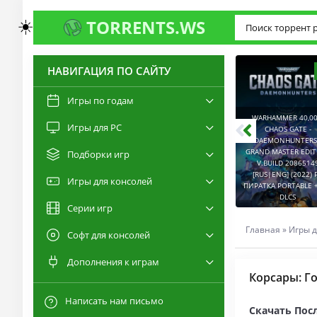
☀️
TORRENTS.WS
НАВИГАЦИЯ ПО САЙТУ
3.0
2.6
Игры по годам
WARHAMMER 40,00
Игры для PC
RESIDENT EVIL 9:
CHAOS GATE -
REQUIEM / BIOHAZARD
DAEMONHUNTERS 
REQUIEM - DELUXE
GRAND MASTER EDI
Подборки игр
EDITION V.BUILD
V.BUILD 2086514
22277314 [RUS|ENG]
CAPTURED 2 V.2.1.0.6
[RUS|ENG] (2022) 
Игры для консолей
(2026) PC ПИРАТКА
[RUS|ENG] (2026) PC
ПИРАТКА PORTABLE +
PORTABLE + ALL DLCS
ПИРАТКА PORTABLE
DLCS
Серии игр
Главная
»
Игры д
Софт для консолей
Дополнения к играм
Корсары: Г
Написать нам письмо
Скачать Пос