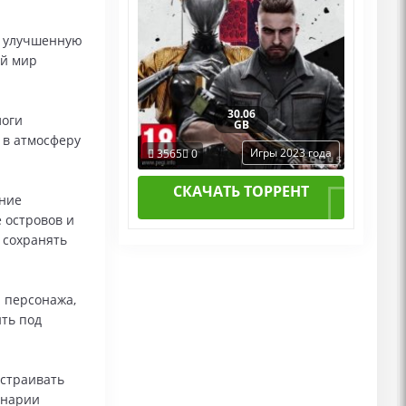
т улучшенную
ый мир
30.06
логи
GB
 в атмосферу
Игры 2023 года
3565
0
СКАЧАТЬ ТОРРЕНТ
ение
 островов и
 сохранять
 персонажа,
ить под
астраивать
енарии