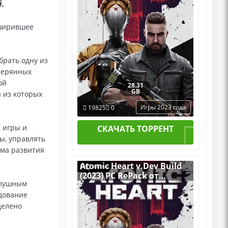
.
сширившее
брать одну из
терянных
ой
28.31
GB
 из которых
Игры 2023 года
19825
0
й игры и
СКАЧАТЬ ТОРРЕНТ
ы, управлять
ема развития
Atomic Heart v.Dev Build
(2023) PC RePack от
слушным
Chovka
едование
делено