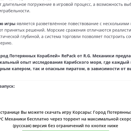
 длительное погружение в игровой процесс, а возможность вы
играбельности.
ью игры
является разветвлённое повествование с несколькими 
от принятых решений. Морские сражения отличаются реалист
ктической глубиной, а система торговли позволяет построить с
перию.
ород Потерянных Кораблей» RePack от R.G. Механики предла
кальный опыт исследования Карибского моря, где каждый 
дным капером, так и опасным пиратом, в зависимости от 
запуск:
 странице Вы можете скачать игру Корсары: Город Потерянны
 PC Механики бесплатно через торрент на максимальной скоро
(русская) версия без ограничений по кнопке ниже