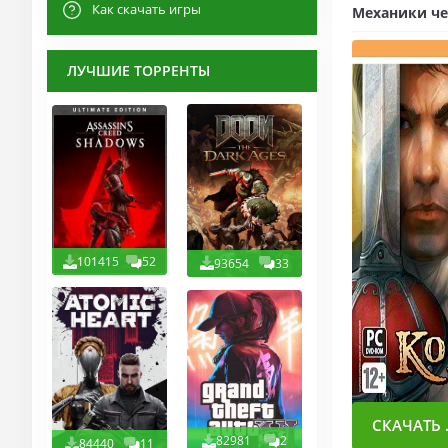
Как скачать игры
Механики че
ЛУЧШИЕ ТОРРЕНТЫ
101415
52
93654
33
СКАЧАТЬ .
82981
2
84440
11