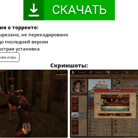
я о торренте:
ырезано, не перекодировано
о последней версии
ыстрая установка
ива игры
Скриншоты: