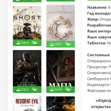
Название:
К
Год выхода
Жанр:
Откры
Разработчи
Язык интер
Язык озвуч
Таблетка:
Не
74415
0
73901
3
Системные 
Операционная
Процессор: Pe
Оперативной
Свободного м
Видеокарта: 
62822
3
56425
5
Файловая си
«Корсар
открытым