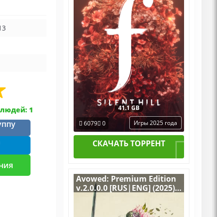
+ Все Дополнения
13
41.1 GB
людей: 1
уппу
Игры 2025 года
6079
0
m
СКАЧАТЬ ТОРРЕНТ
ния
Avowed: Premium Edition
v.2.0.0.0 [RUS|ENG] (2025)
PC RePack от Wanterlude +
все DLC