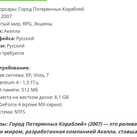
орсары: Город Потерянных Кораблей
:
2007
тый мир, RPG, Экшены
к:
Акелла
фейса:
Русский
ки:
Русский
 требуется
требования:
 система: XP, Vista, 7
ntium 4 - 1,5 ГГц
 памяти: 512 Мб
еста на жестком диске: 8,1 GB
GeForce 4 (кроме MX-серии)
стема: NTFS
ы: Город Потерянных Кораблей» (2007) — это ролева
 миром, разработанная компанией Акелла, ставша