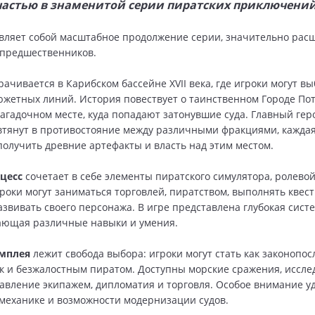
частью в знаменитой серии пиратских приключений
вляет собой масштабное продолжение серии, значительно ра
 предшественников.
ачивается в Карибском бассейне XVII века, где игроки могут вы
южетных линий. История повествует о таинственном Городе По
агадочном месте, куда попадают затонувшие суда. Главный гер
втянут в противостояние между различными фракциями, каждая
получить древние артефакты и власть над этим местом.
цесс
сочетает в себе элементы пиратского симулятора, ролево
гроки могут заниматься торговлей, пиратством, выполнять квест
азвивать своего персонажа. В игре представлена глубокая сист
ающая различные навыки и умения.
ймплея
лежит свобода выбора: игроки могут стать как законопо
ак и безжалостным пиратом. Доступны морские сражения, иссл
равление экипажем, дипломатия и торговля. Особое внимание у
механике и возможности модернизации судов.