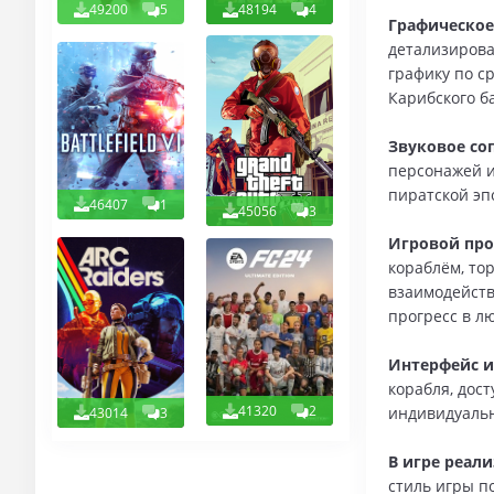
49200
5
48194
4
Графическо
детализирова
графику по с
Карибского б
Звуковое со
персонажей и
пиратской эп
46407
1
45056
3
Игровой про
кораблём, то
взаимодейств
прогресс в л
Интерфейс 
корабля, дос
41320
2
индивидуаль
43014
3
В игре реал
стиль игры п