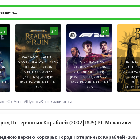
2.8
2.4
3.1
0:
WARHAMMER AGE OF
-
SIGMAR: REALMS OF RUIN -
F1 24 - CHAMPIONS
BYLINA (
TION
ULTIMATE EDITION
EDITION V.1.21.1256962
COLLECT
9
V.BUILD 16842927
(BUILDID 18983819)
V.2288752
PC
[RUS|ENG] (2023) PC
[RUS|ENG + 11] (2024) PC
(2026) P
 ALL
ПИРАТКА PORTABLE + ALL
ПИРАТКА PORTABLE + ALL
PORT
DLCS
DLCS
ДОПОЛНЕ
ля PC
»
Action/Шутеры/Стрелялки игры
ород Потерянных Кораблей (2007|RUS) PC Механики
леднюю версию Корсары: Город Потерянных Кораблей (2007|