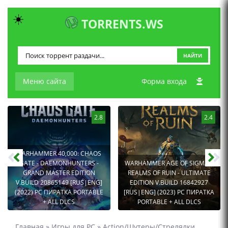
☀️
TORRENTS.WS
НАЙТИ
Меню сайта
Форма входа
2.8
2.4
WARHAMMER 40,000: CHAOS
GATE - DAEMONHUNTERS -
WARHAMMER AGE OF SIGMAR:
GRAND MASTER EDITION
REALMS OF RUIN - ULTIMATE
V.BUILD 20865149 [RUS|ENG]
EDITION V.BUILD 16842927
(2022) PC ПИРАТКА PORTABLE
[RUS|ENG] (2023) PC ПИРАТКА
+ ALL DLCS
PORTABLE + ALL DLCS
Главная
»
Игры для PC
»
Action/Шутеры/Стрелялки