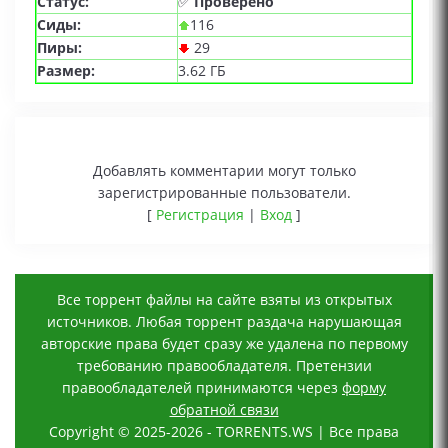
Статус:
✅
Проверено
Сиды:
116
Пиры:
29
Размер:
3.62 ГБ
Добавлять комментарии могут только
зарегистрированные пользователи.
[
Регистрация
|
Вход
]
Все торрент файлы на сайте взяты из открытых
источников. Любая торрент раздача нарушающая
авторские права будет сразу же удалена по первому
требованию правообладателя. Претензии
правообладателей принимаются через
форму
обратной связи
Copyright © 2025-2026 - TORRENTS.WS | Все права