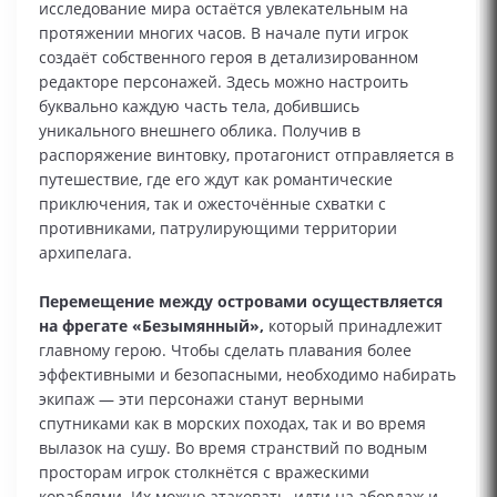
исследование мира остаётся увлекательным на
протяжении многих часов. В начале пути игрок
создаёт собственного героя в детализированном
редакторе персонажей. Здесь можно настроить
буквально каждую часть тела, добившись
уникального внешнего облика. Получив в
распоряжение винтовку, протагонист отправляется в
путешествие, где его ждут как романтические
приключения, так и ожесточённые схватки с
противниками, патрулирующими территории
архипелага.
Перемещение между островами осуществляется
на фрегате «Безымянный»,
который принадлежит
главному герою. Чтобы сделать плавания более
эффективными и безопасными, необходимо набирать
экипаж — эти персонажи станут верными
спутниками как в морских походах, так и во время
вылазок на сушу. Во время странствий по водным
просторам игрок столкнётся с вражескими
кораблями. Их можно атаковать, идти на абордаж и