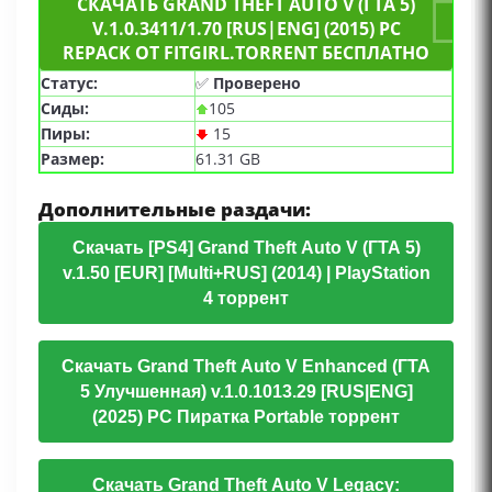
СКАЧАТЬ GRAND THEFT AUTO V (ГТА 5)
Локальный кооператив, Совместная игра по
V.1.0.3411/1.70 [RUS|ENG] (2015) PC
сети, Кооператив, Для одного игрока, Игрок
REPACK ОТ FITGIRL.TORRENT БЕСПЛАТНО
против игрока, Локальный мультиплеер,
Совместная локальная игра, Поддержка
Статус:
✅
Проверено
модификаций, Киберспорт, Командная,
Сиды:
105
Сексуальный контент
Пиры:
15
Размер:
61.31 GB
Дополнительные раздачи:
Скачать [PS4] Grand Theft Auto V (ГТА 5)
v.1.50 [EUR] [Multi+RUS] (2014) | PlayStation
4 торрент
Скачать Grand Theft Auto V Enhanced (ГТА
5 Улучшенная) v.1.0.1013.29 [RUS|ENG]
(2025) PC Пиратка Portable торрент
Скачать Grand Theft Auto V Legacy: