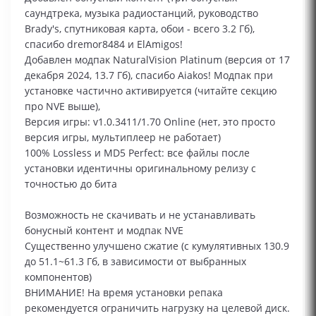
саундтрека, музыка радиостанций, руководство
Brady's, спутниковая карта, обои - всего 3.2 Гб),
спасибо dremor8484 и ElAmigos!
Добавлен модпак NaturalVision Platinum (версия от 17
декабря 2024, 13.7 Гб), спасибо Aiakos! Модпак при
установке частично активируется (читайте секцию
про NVE выше),
Версия игры: v1.0.3411/1.70 Online (нет, это просто
версия игры, мультиплеер не работает)
100% Lossless и MD5 Perfect: все файлы после
установки идентичны оригинальному релизу с
точностью до бита
Возможность не скачивать и не устанавливать
бонусный контент и модпак NVE
Существенно улучшено сжатие (с кумулятивных 130.9
до 51.1~61.3 Гб, в зависимости от выбранных
компонентов)
ВНИМАНИЕ! На время установки репака
рекомендуется ограничить нагрузку на целевой диск.