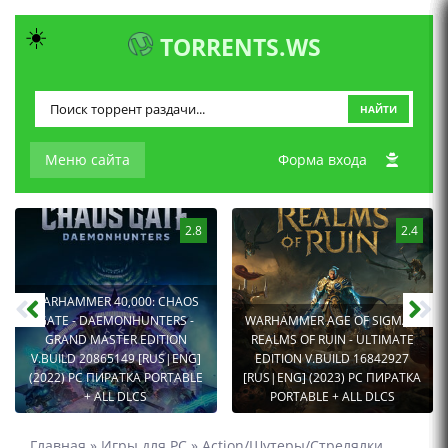
☀️
TORRENTS.WS
НАЙТИ
Меню сайта
Форма входа
2.8
2.4
WARHAMMER 40,000: CHAOS
GATE - DAEMONHUNTERS -
WARHAMMER AGE OF SIGMAR:
GRAND MASTER EDITION
REALMS OF RUIN - ULTIMATE
V.BUILD 20865149 [RUS|ENG]
EDITION V.BUILD 16842927
(2022) PC ПИРАТКА PORTABLE
[RUS|ENG] (2023) PC ПИРАТКА
+ ALL DLCS
PORTABLE + ALL DLCS
Главная
»
Игры для PC
»
Action/Шутеры/Стрелялки