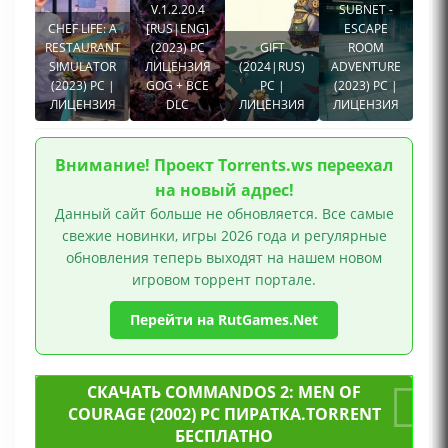
V.1.2.20.4
SUBNET -
CHEF LIFE: A
[RUS|ENG]
ESCAPE
RESTAURANT
(2023) PC
GIFT
ROOM
SIMULATOR
ЛИЦЕНЗИЯ
(2024|RUS)
ADVENTURE
(2023) PC |
GOG + ВСЕ
PC |
(2023) PC |
ЛИЦЕНЗИЯ
DLC
ЛИЦЕНЗИЯ
ЛИЦЕНЗИЯ
Внимание! Проект Torrents.ws переехал
на новый адрес!
Данный сайт больше не обновляется. Все самые
свежие новинки, игры 2026 года и регулярные
обновления теперь выходят на нашем новом
игровом торрент портале.
Перейти на RutGames.Net
СКАЧАТЬ COMMANDOS 2: MEN OF
COURAGE (2002) PC ПИРАТКА.TORRENT
БЕСПЛАТНО