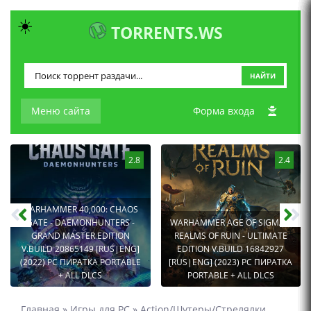
☀️
TORRENTS.WS
НАЙТИ
Меню сайта
Форма входа
2.8
2.4
WARHAMMER 40,000: CHAOS
GATE - DAEMONHUNTERS -
WARHAMMER AGE OF SIGMAR:
GRAND MASTER EDITION
REALMS OF RUIN - ULTIMATE
V.BUILD 20865149 [RUS|ENG]
EDITION V.BUILD 16842927
(2022) PC ПИРАТКА PORTABLE
[RUS|ENG] (2023) PC ПИРАТКА
+ ALL DLCS
PORTABLE + ALL DLCS
Главная
»
Игры для PC
»
Action/Шутеры/Стрелялки