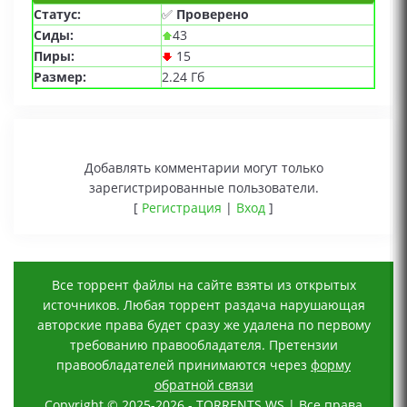
Статус:
✅
Проверено
Сиды:
43
Пиры:
15
Размер:
2.24 Гб
Добавлять комментарии могут только
зарегистрированные пользователи.
[
Регистрация
|
Вход
]
Все торрент файлы на сайте взяты из открытых
источников. Любая торрент раздача нарушающая
авторские права будет сразу же удалена по первому
требованию правообладателя. Претензии
правообладателей принимаются через
форму
обратной связи
Copyright © 2025-2026 - TORRENTS.WS | Все права