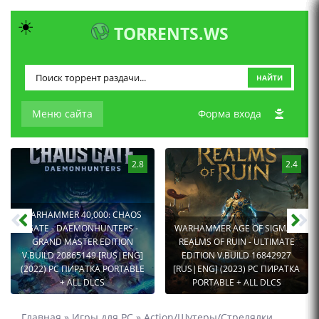
☀️
TORRENTS.WS
НАЙТИ
Меню сайта
Форма входа
2.8
2.4
WARHAMMER 40,000: CHAOS
GATE - DAEMONHUNTERS -
WARHAMMER AGE OF SIGMAR:
GRAND MASTER EDITION
REALMS OF RUIN - ULTIMATE
V.BUILD 20865149 [RUS|ENG]
EDITION V.BUILD 16842927
(2022) PC ПИРАТКА PORTABLE
[RUS|ENG] (2023) PC ПИРАТКА
+ ALL DLCS
PORTABLE + ALL DLCS
Главная
»
Игры для PC
»
Action/Шутеры/Стрелялки