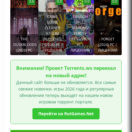
3.6
0.0
0.0
0.0
Механики
CRIME
DRAGON
SCENE
BALL:
CLEANER
SPARKING!
V.1.0.80
ZERO [+
THE
[RUS|ENG]
DLCS] (2024)
FORGET
DUSKBLOODS
(2024) PC
PC |
(2024) PC |
(2026) PC
ЛИЦЕНЗИЯ
ЛИЦЕНЗИЯ
ЛИЦЕНЗИЯ
Внимание! Проект Torrents.ws переехал
на новый адрес!
Данный сайт больше не обновляется. Все самые
свежие новинки, игры 2026 года и регулярные
обновления теперь выходят на нашем новом
игровом торрент портале.
Перейти на RutGames.Net