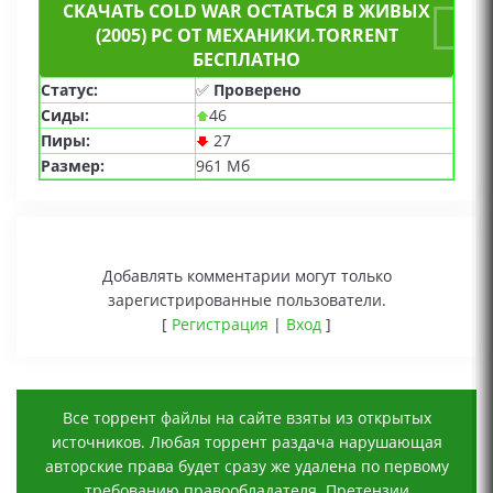
СКАЧАТЬ COLD WAR ОСТАТЬСЯ В ЖИВЫХ
(2005) PC ОТ МЕХАНИКИ.TORRENT
БЕСПЛАТНО
Статус:
✅
Проверено
Сиды:
46
Пиры:
27
Размер:
961 Мб
Добавлять комментарии могут только
зарегистрированные пользователи.
[
Регистрация
|
Вход
]
Все торрент файлы на сайте взяты из открытых
источников. Любая торрент раздача нарушающая
авторские права будет сразу же удалена по первому
требованию правообладателя. Претензии