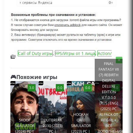
Call of Duty игры
,
FPS/Игры от 1 лица
,
Action/
Шутеры/Стрелялки игры
,
Игры для мальчиков
,
+
FINAL
Сборник игр
,
Игры 2016 года
,
Игры про войну
FANTASY VII
(7) REBIRTH
🎮Похожие игры
DIGITAL
DELUXE
3.0
0.0
0.0
5.0
EDITION
V.1.0.0.0
[RUS|ENG]
(2025) PC
HOOKAH
REPACK ОТ
SKOOF
OUTBREAK
CAFE
FITGIRL +
SIMULATOR
2030 (2023)
SIMULATOR
ВСЕ
(2024) PC |
PC |
(2023) PC |
ДОПОЛНЕНИЯ