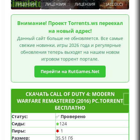
ЛИЦЕНЗИЯ
ЛИЦЕНЗИЯ
ЛИЦЕНЗИЯ
(ALL DLC)
Внимание! Проект Torrents.ws переехал
на новый адрес!
Данный сайт больше не обновляется. Все самые
свежие новинки, игры 2026 года и регулярные
обновления теперь выходят на нашем новом
игровом торрент портале.
Перейти на RutGames.Net
СКАЧАТЬ CALL OF DUTY 4: MODERN
WARFARE REMASTERED (2016) PC.TORRENT
БЕСПЛАТНО
Статус:
✅
Проверено
Сиды:
124
Пиры:
1
Размер:
35.51 Гб