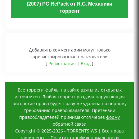
(2007) PC RePack от R.G. Механики
торрент
Добавлять комментарии могут только
зарегистрированные пользователи.
[
Регистрация
|
Вход
]
Все торрент файлы на сайте взяты из открытых
источников. Любая торрент раздача нарушающая
авторские права будет сразу же удалена по первому
требованию правообладателя. Претензии
правообладателей принимаются через
форму
обратной связи
Copyright © 2025-2026 - TORRENTS.WS | Все права
защищены. |
Политика конфиденциальности