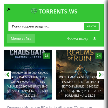
☀️
TORRENTS.WS
НАЙТИ
Меню сайта
Форма входа
2.8
2.4
WARHAMMER 40,000: CHAOS
GATE - DAEMONHUNTERS -
WARHAMMER AGE OF SIGMAR:
GRAND MASTER EDITION
REALMS OF RUIN - ULTIMATE
V.BUILD 20865149 [RUS|ENG]
EDITION V.BUILD 16842927
(2022) PC ПИРАТКА PORTABLE
[RUS|ENG] (2023) PC ПИРАТКА
+ ALL DLCS
PORTABLE + ALL DLCS
Главная
»
Игры для PC
»
Action/Шутеры/Стрелялки