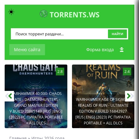
☀️
TORRENTS.WS
НАЙТИ
Меню сайта
Форма входа
2.8
2.4
WARHAMMER 40,000: CHAOS
GATE - DAEMONHUNTERS -
WARHAMMER AGE OF SIGMAR:
GRAND MASTER EDITION
REALMS OF RUIN - ULTIMATE
V.BUILD 20865149 [RUS|ENG]
EDITION V.BUILD 16842927
(2022) PC ПИРАТКА PORTABLE
[RUS|ENG] (2023) PC ПИРАТКА
+ ALL DLCS
PORTABLE + ALL DLCS
Главная
»
Игры 2026 года