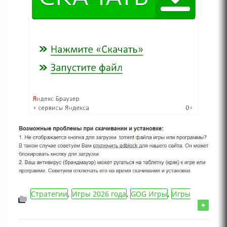
Стратегии
,
Игры 2026 года
,
GOG Игры
,
Игры
для слабых ПК
,
Action/Шутеры/Стрелялки игры
,
+
Игры для девочек
,
Игры для мальчиков
,