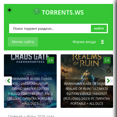
☀️
TORRENTS.WS
НАЙТИ
Меню сайта
Форма входа
2.8
2.4
WARHAMMER 40,000: CHAOS
GATE - DAEMONHUNTERS -
WARHAMMER AGE OF SIGMAR:
GRAND MASTER EDITION
REALMS OF RUIN - ULTIMATE
V.BUILD 20865149 [RUS|ENG]
EDITION V.BUILD 16842927
(2022) PC ПИРАТКА PORTABLE
[RUS|ENG] (2023) PC ПИРАТКА
+ ALL DLCS
PORTABLE + ALL DLCS
Главная
»
Игры 2026 года