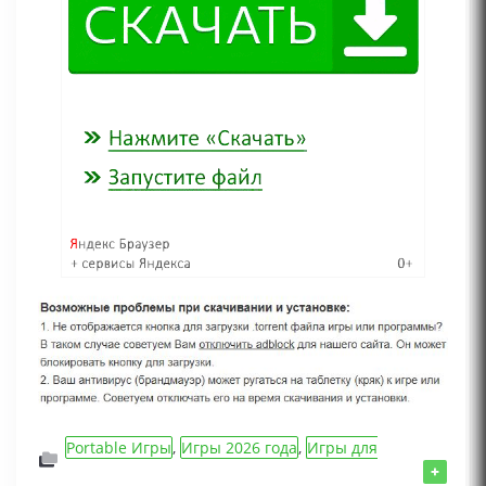
Portable Игры
,
Игры 2026 года
,
Игры для
слабых ПК
,
Инди игры
,
Action/Шутеры/
+